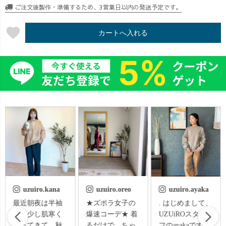
ご注文後製作・準備するため、3営業日以内の発送予定です。
favorite
カートへ入れる
uzuiro.oreo
uzuiro.ayaka
uzuiro.oreo
★ズボラ女子の
. はじめまして、
★ガウチョパン
爆速コーデ★ 着
UZUiROスタッ
ツ着回しコーデ
るだけで、ちゃ
フのayakaです。
★ まだまだ寒