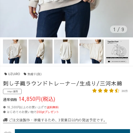
1
/
9
UZUiRO
生成り(白)
刺し子織ラウンドトレーナー/生成り/三河木綿
36件
148pt 獲得
14,850円(税込)
通常価格
● 16,500円以上のお買い上げで
送料無料
● はじめてのお買い物で
200ptプレゼント
ご注文後製作・準備するため、3営業日以内の発送予定です。