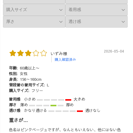
です🤗 A4サイズ
ばせると、あた
の入るトートバ
たかさ◎ 【4
ッグ系は案外ど
月】 ・ガーゼシ
んなトップスで
ャツワンピース
も相性◎でした♪
暖かい日は、ワ
今回使ったカ
ンピ1枚でも行け
バンは、10月末
ちゃう♪ ★
ごろに販売開始
保存して、真似
2026-05-04
いずみ様
予定のメッセン
してみてね〜🌿
購入確認済み
ジャーバッグ🙌
★ まだまだ寒い
✨カラーは悩み
けれど、暖かい
年齢:
60歳以上〜
中です😁 「こん
性別:
女性
春が近づいてき
身長:
156～160cm
な色欲しい
ている今！ 今か
普段着の着用サイズ:
L
な〜」 あれば、
らでも使える春
購入サイズ:
フリー
教えてください♪
アイテム押さえ
着用感
小さめ
大きめ
他のカバン+バル
ておくと、重宝
厚さ
薄め
厚め
ーンパンツのコ
しますよ〜♪
透け感
かなり透ける
透けなし
ーデも、またUP
#uzuiro #春コー
しまーす🙌✨
重さが…
デ #春服コーデ #
#uzuiro #秋の新
着回しコーデ
色名はピンクベージュですが、なんともいえない、他にはない色
作 #秋冬コーデ #
#lookbook #大人