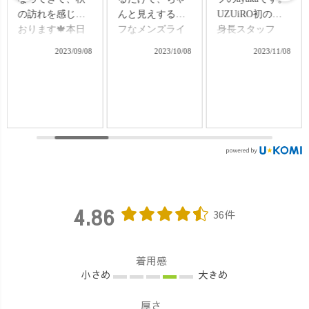
んと見えするラ
UZUiRO初の低
い！けれど、ふ
フなメンズライ
身長スタッフ
とした瞬間に
クコーデ♪ セッ
(152cm)です✨ .
「なんか春の匂
2023/10/08
2023/11/08
2024/01/14
ト販売してまし
低身長ならでは
いするな〜」
て、もちろんメ
のお悩みを持っ
1月も中旬！梅の
ンズも着用可で
た方に少しでも
花も咲き出した
すよ〜🤗 いいね
寄り添い、 コー
情報が入ってき
や、保存して参
ディネートのご
て、例年より少
考にしてくださ
提案ができたら
し暖かく感じま
いね♪ 【着用ア
と思います♩ .
す🌸 ということ
イテム】 刺し子
これからこちら
で、ここからの
織ラウンドトレ
のアカウントを
時期どう着回す
ーナー+コーデュ
更新していくの
か？ ガウチョパ
4.86
ロイバルーンパ
で、 よろしくお
ンツ使って着回
36件
ンツ 「荷物が
願いします☺︎ .
しコーデ♪ 【1
多いけど、バル
着用アイテムは
月】 ・モモンガ
ーンパンツに合
プロフィールリ
ウールコート ・
着用感
わせるバッグに
ンクよりご覧い
タートルネック
小さめ
大きめ
困っています
ただけます♩
ワンピース ・お
💦」 という、お
▷▷▷
腹あったかレギ
厚さ