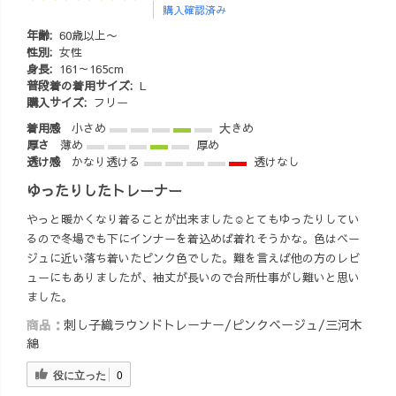
購入確認済み
年齢:
60歳以上〜
性別:
女性
身長:
161～165cm
普段着の着用サイズ:
L
購入サイズ:
フリー
着用感
小さめ
大きめ
厚さ
薄め
厚め
透け感
かなり透ける
透けなし
ゆったりしたトレーナー
やっと暖かくなり着ることが出来ました☺️とてもゆったりしてい
るので冬場でも下にインナーを着込めば着れそうかな。色はベー
ジュに近い落ち着いたピンク色でした。難を言えば他の方のレビ
ューにもありましたが、袖丈が長いので台所仕事がし難いと思い
ました。
商品：
刺し子織ラウンドトレーナー/ピンクベージュ/三河木
綿
役に立った
0