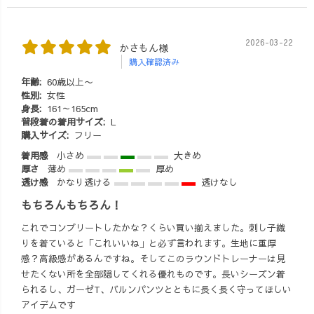
2026-03-22
かさもん様
購入確認済み
年齢:
60歳以上〜
性別:
女性
身長:
161～165cm
普段着の着用サイズ:
L
購入サイズ:
フリー
着用感
小さめ
大きめ
厚さ
薄め
厚め
透け感
かなり透ける
透けなし
もちろんもちろん！
これでコンプリートしたかな？くらい買い揃えました。刺し子織
りを着ていると「これいいね」と必ず言われます。生地に重厚
感？高級感があるんですね。そしてこのラウンドトレーナーは見
せたくない所を全部隠してくれる優れものです。長いシーズン着
られるし、ガーゼT、バルンパンツとともに長く長く守ってほしい
アイデムです