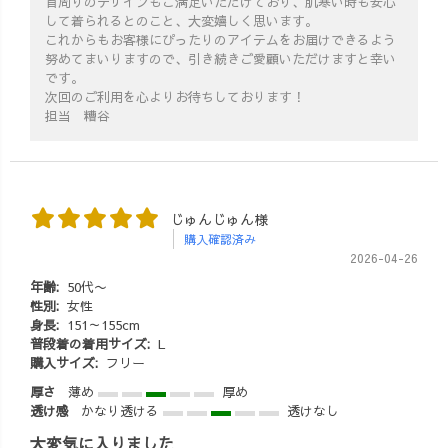
首周りのデザインもご満足いただけており、肌寒い時も安心
して着られるとのこと、大変嬉しく思います。
これからもお客様にぴったりのアイテムをお届けできるよう
努めてまいりますので、引き続きご愛顧いただけますと幸い
です。
次回のご利用を心よりお待ちしております！
担当 糟谷
じゅんじゅん様
購入確認済み
2026-04-26
年齢:
50代〜
性別:
女性
身長:
151～155cm
普段着の着用サイズ:
L
購入サイズ:
フリー
厚さ
薄め
厚め
透け感
かなり透ける
透けなし
大変気に入りました