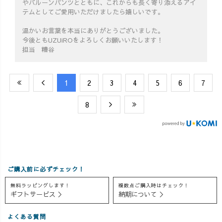
やバルーンパンツとともに、これからも長く寄り添えるアイ
テムとしてご愛用いただけましたら嬉しいです。
温かいお言葉を本当にありがとうございました。
今後ともUZUiROをよろしくお願いいたします！
担当 糟谷
​1
​2
​3
​4
​5
​6
​7
​8
ご購入前に必ずチェック！
無料ラッピングします！
複数点ご購入時はチェック！
ギフトサービス ＞
納期について ＞
よくある質問