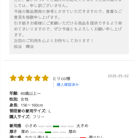
しては、申し訳ございません。
今後の製品開発の参考とさせていただきますので、貴重なご
意見を感謝申し上げます。
引き続きお客様にご愛顧いただける商品を提供できるよう努
めてまいりますので、ぜひ今後ともよろしくお願い申し上げ
ます。
次回のご利用を心よりお待ちしております！
担当 糟谷
2026-05-02
とりco様
購入確認済み
年齢:
60歳以上〜
性別:
女性
身長:
156～160cm
普段着の着用サイズ:
L
購入サイズ:
フリー
着用感
小さめ
大きめ
厚さ
薄め
厚め
透け感
かなり透ける
透けなし