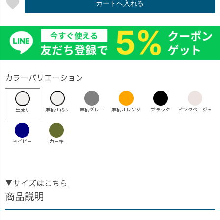
favorite
カートへ入れる
カラーバリエーション
麻柄生成り
麻柄グレー
麻柄オレンジ
ブラック
ピンクベージュ
生成り
ネイビー
カーキ
▼サイズはこちら
商品説明