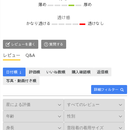
客様からのお悩
薄め
uzuiro.ayaka
厚め
ンス 激寒なら、
み相談いただき
UZUiRO公式ア
+中にライトダウ
ました。 ◆検
カウント uzu.jp .
透け感
ン、マシュマロ
かなり透ける
透けなし
証した結果の結
着用アイテム ・
アームウォーマ
論◆ >> 「トッ
ラウンドトレー
ーとスヌードで
プスによって使
ナー ・サルエル
防寒！ 【2
うバッグを変え
パンツ(Mサイズ)
月】 ・ラウンド
レビューを書く
質問する
る」でした！ カ
. #uzuiro
トレーナー ・バ
レビュー
Q&A
ジュアルなトレ
#uzuirocode
ンドカラーガー
ーナーなどは、
#uzuirostaff #大人
ゼシャツ で重ね
メッセンジャー
コーデ #パンツ
着！まだまだ冷
日付順 ↓
評価順
いいね数順
購入確認順
返信順
バッグなどざっ
コーデ #ママコ
えるので、コー
写真・動画付き順
くり系 綺麗めな
ーデ #20代コー
トやジャケット
トップスの場合
デ #30代コーデ #
をON 【3月】 ・
詳細フィルター
は、レザーなど
低身長コーデ #
6重ガーゼノーカ
のこじんまりし
秋コーデ
ラージャケット
たショルダーバ
・ガーゼシャツ
ッグや小さめリ
ワンピ インナー
ュックなどとの
にハイネックニ
相性が良かった
ットトップス忍