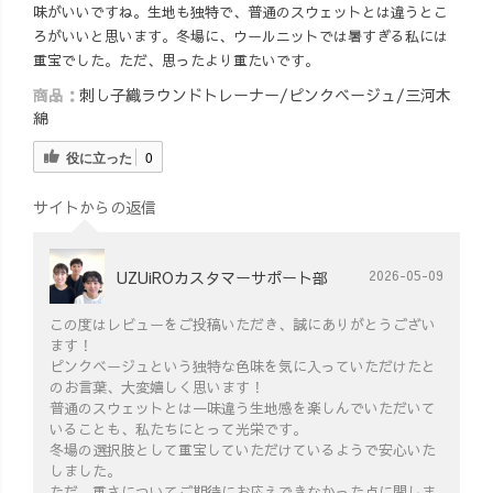
味がいいですね。生地も独特で、普通のスウェットとは違うとこ
コーデ記録 #大
カジュアルコー
ろがいいと思います。冬場に、ウールニットでは暑すぎる私には
人カジュアル #
デ #大人シンプ
重宝でした。ただ、思ったより重たいです。
メンズライクコ
ル #体型カバー
商品：
刺し子織ラウンドトレーナー/ピンクベージュ/三河木
ーデ #ハンサム
コーデ #アラサ
綿
ショート女子 #
ーコーデ #30代
ゆったりコーデ
コーデ #40代フ
役に立った
0
#uzuirocode #メ
ァッション #50
ッセンジャーバ
代コーデ
サイトからの返信
ッグ
UZUiROカスタマーサポート部
2026-05-09
この度はレビューをご投稿いただき、誠にありがとうござい
ます！
ピンクベージュという独特な色味を気に入っていただけたと
のお言葉、大変嬉しく思います！
普通のスウェットとは一味違う生地感を楽しんでいただいて
いることも、私たちにとって光栄です。
冬場の選択肢として重宝していただけているようで安心いた
しました。
ただ、重さについてご期待にお応えできなかった点に関しま