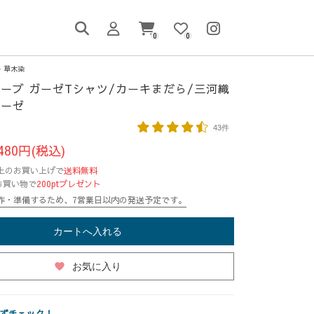
0
0
草木染
ーブ ガーゼTシャツ/カーキまだら/三河織
ガーゼ
43件
480円(税込)
円以上のお買い上げで
送料無料
お買い物で
200ptプレゼント
作・準備するため、7営業日以内の発送予定です。
カートへ入れる
favorite
お気に入り
ずチェック！