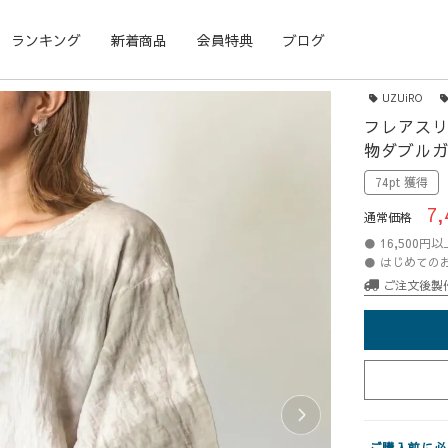
ランキング
新着商品
会員特典
ブログ
UZUiRO
フレアスリ
物ダブル
74pt 獲得
7,
通常価格
● 16,500
● はじめての
ご注文後製
ご購入前に必