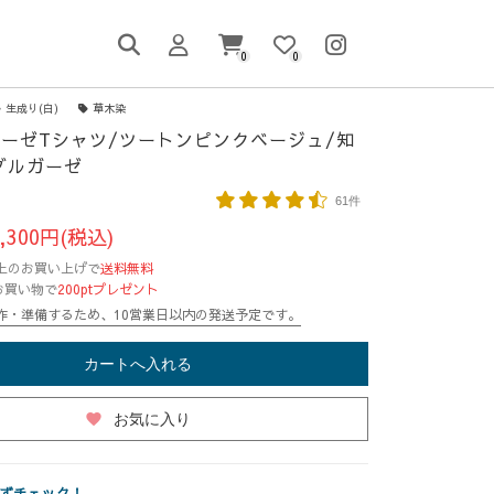
0
0
生成り(白)
草木染
ーゼTシャツ/ツートンピンクベージュ/知
ブルガーゼ
61件
,300円(税込)
円以上のお買い上げで
送料無料
お買い物で
200ptプレゼント
作・準備するため、10営業日以内の発送予定です。
カートへ入れる
favorite
お気に入り
ずチェック！