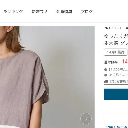
ランキング
新着商品
会員特典
ブログ
UZUiRO
ゆったりガ
多木綿 ダ
143pt 獲得
14
通常価格
● 16,500
● はじめての
ご注文後製
ご購入前に必