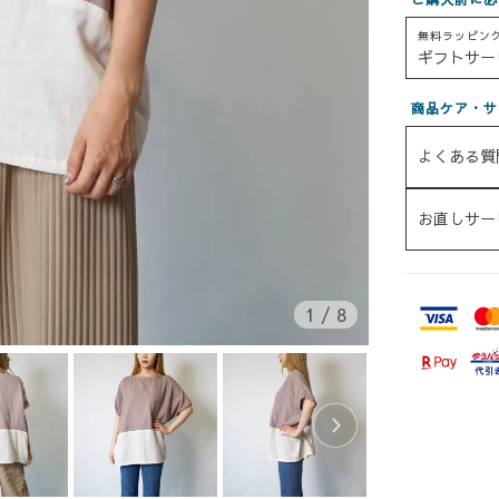
無料ラッピン
ギフトサー
商品ケア・サ
よくある質
お直しサー
1
/
8