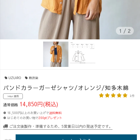
1
/
2
UZUiRO
柿渋染
バンドカラーガーゼシャツ/オレンジ/知多木綿
1件
148pt 獲得
14,850円(税込)
通常価格
● 16,500円以上のお買い上げで
送料無料
● はじめてのお買い物で
200ptプレゼント
ご注文後製作・準備するため、5営業日以内の発送予定です。