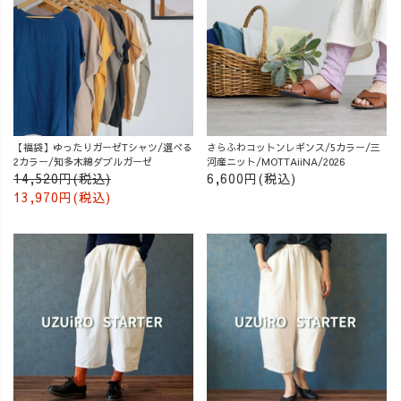
【福袋】ゆったりガーゼTシャツ/選べる
さらふわコットンレギンス/5カラー/三
2カラー/知多木綿ダブルガーゼ
河産ニット/MOTTAiiNA/2026
14,520円(税込)
6,600円(税込)
13,970円(税込)