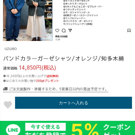
UZUiRO
バンドカラーガーゼシャツ/オレンジ/知多木綿
14,850円(税込)
通常価格
●16,500円以上のお買い上げで
送料無料
●はじめてのお買い物で
200ptプレゼント
ご注文後製作・準備するため、5営業日以内の発送予定です。
favorite
カートへ入れる