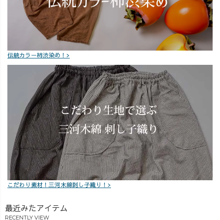
伝統カラー柿渋染め！>
こだわり素材！三河木綿刺し子織り！>
最近みたアイテム
RECENTLY VIEW