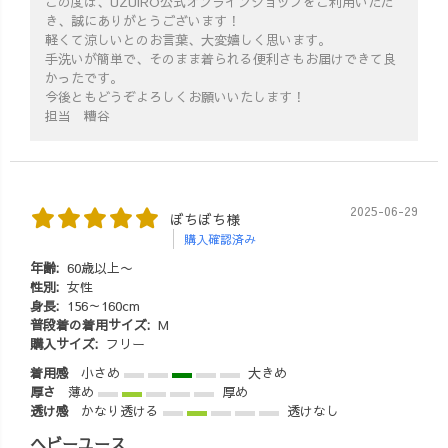
この度は、UZUiRO公式オンラインショップをご利用いただ
き、誠にありがとうございます！
軽くて涼しいとのお言葉、大変嬉しく思います。
手洗いが簡単で、そのまま着られる便利さもお届けできて良
かったです。
今後ともどうぞよろしくお願いいたします！
担当 糟谷
2025-06-29
ぼちぼち様
購入確認済み
年齢:
60歳以上〜
性別:
女性
身長:
156～160cm
普段着の着用サイズ:
M
購入サイズ:
フリー
着用感
小さめ
大きめ
厚さ
薄め
厚め
透け感
かなり透ける
透けなし
ヘビーユース