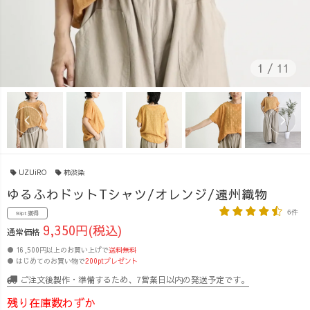
1
/
11
UZUiRO
柿渋染
ゆるふわドットTシャツ/オレンジ/遠州織物
6件
93pt 獲得
9,350円(税込)
通常価格
● 16,500円以上のお買い上げで
送料無料
● はじめてのお買い物で
200ptプレゼント
ご注文後製作・準備するため、7営業日以内の発送予定です。
残り在庫数わずか