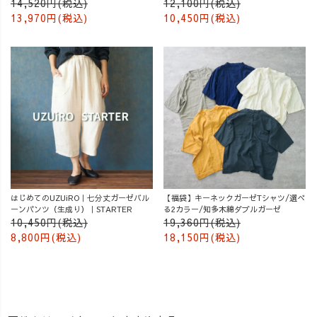
14,520円(税込)
12,100円(税込)
13,970円(税込)
10,450円(税込)
はじめてのUZUiRO｜七分丈ガーゼバル
【福袋】キーネックガーゼTシャツ/選べ
ーンパンツ（生成り）｜STARTER
る2カラー/知多木綿ダブルガーゼ
10,450円(税込)
19,360円(税込)
8,800円(税込)
18,150円(税込)