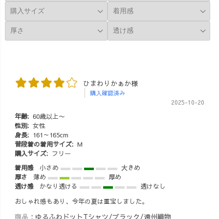
ひまわりかぁか様
購入確認済み
2025-10-20
年齢:
60歳以上〜
性別:
女性
身長:
161～165cm
普段着の着用サイズ:
M
購入サイズ:
フリー
着用感
小さめ
大きめ
厚さ
薄め
厚め
透け感
かなり透ける
透けなし
おしゃれ感もあり、今年の夏は重宝しました。
商品：
ゆるふわドットTシャツ/ブラック/遠州織物