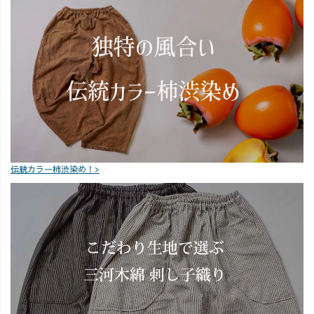
伝統カラー柿渋染め！>