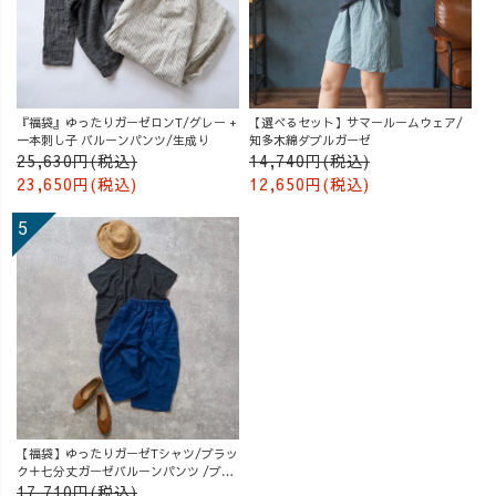
『福袋』ゆったりガーゼロンT/グレー +
【選べるセット】サマールームウェア/
一本刺し子 バルーンパンツ/生成り
知多木綿ダブルガーゼ
25,630円(税込)
14,740円(税込)
23,650円(税込)
12,650円(税込)
【福袋】ゆったりガーゼTシャツ/ブラッ
ク＋七分丈ガーゼバルーンパンツ /ブル
ー
17,710円(税込)