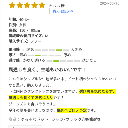
2024-06-30
ふわわ様
購入確認済み
年齢:
40代〜
性別:
女性
身長:
156～160cm
普段着の着用サイズ:
M
購入サイズ:
フリー
着用感
小さめ
大きめ
厚さ
薄め
厚め
透け感
かなり透ける
透けなし
風通しも良く、生地もかわいいです！
こちらはシンプルな生地が多い中、ドット柄のシャツもかわいい
なと思い、購入しました。
下に同色のタンクトップを着ていますが、
透け感も気にならず、
風通しも良くてお気に入り
です！
ジーンズにも合いそうです。
今年の夏も暑いようなので、
既にヘビロテ予定
です。
商品：
ゆるふわドットTシャツ/ブラック/遠州織物