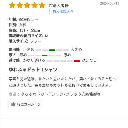
2024-07-13
ご購入者様
購入確認済み
年齢:
60歳以上〜
性別:
女性
身長:
151～155cm
普段着の着用サイズ:
M
購入サイズ:
フリー
着用感
小さめ
大きめ
厚さ
薄め
厚め
透け感
かなり透ける
透けなし
ゆわふるドットTシャツ
写真を見た途端、着たいと思いましたが、届いて着てみると思っ
た通りでした。色も生地もカットも私好みで愛用しています。
商品：
ゆるふわドットTシャツ/ブラック/遠州織物
役に立った
0