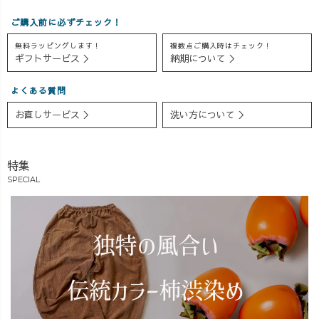
のが難しくて、
で、なるべく早
い方は、 【本日
ご購入前に必ずチェック！
出荷NGになって
くお届けできる
19:30まで】にお
しまうことも
よう頑張りま
急ぎください💨
無料ラッピングします！
複数点ご購入時はチェック！
ギフトサービス ＞
納期について ＞
多々あります。
す！ 首を長〜く
💨 この春の1
初めて染色作業
して、お待ちく
着、 ちょっと楽
よくある質問
を始めるスタッ
ださいませ🦒
しく選んでみま
フさんは、お客
動画は、42歳の
せんか🤭🌿 #
お直しサービス ＞
洗い方について ＞
様にご満足いた
社長体を張って
春の大抽選会 #
だけるよう、何
の動画出演！
花見コーデ #春
ヶ月もかけてう
NGシーンも合わ
色コーデ #大人
特集
まく染色できる
せてお楽しみく
カジュアル #草
SPECIAL
ように習得して
ださい🤣❤️ #
木染め
いきます。
アラサーコーデ
🧵業者様からの
#大人カジュアル
OEMでの染色の
ウェア #ngシー
ご相談も増えて
ン
います。 ご希望
の風合い、表
現、ぜひお気軽
にご相談くださ