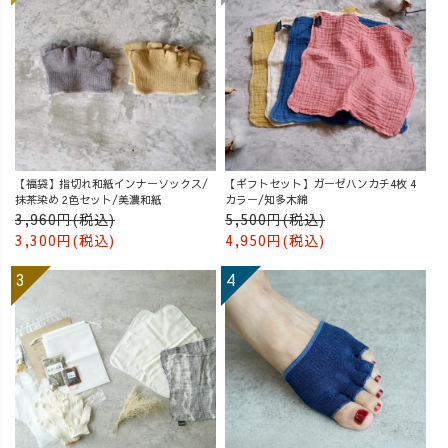
【福袋】指切れ和紙インナーソックス/
【ギフトセット】ガーゼハンカチ4枚 4
抹茶染め 2色セット/美濃和紙
カラー/知多木綿
3,960円(税込)
5,500円(税込)
3,300円(税込)
4,950円(税込)