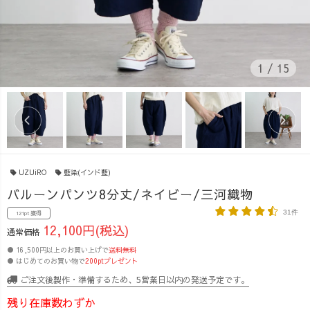
1
/
15
UZUiRO
藍染(インド藍)
バルーンパンツ8分丈/ネイビー/三河織物
31件
121pt 獲得
12,100円(税込)
通常価格
● 16,500円以上のお買い上げで
送料無料
● はじめてのお買い物で
200ptプレゼント
ご注文後製作・準備するため、5営業日以内の発送予定です。
残り在庫数わずか