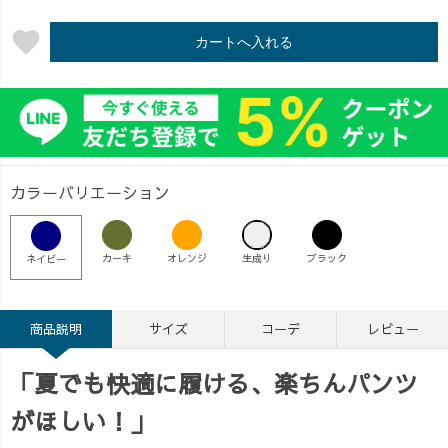
favorite
カートへ入れる
カラーバリエーション
カーキ
オレンジ
生成り
ブラック
ネイビー
商品説明
サイズ
コーデ
レビュー
「夏でも快適に履ける、楽ちんパンツ
がほしい！」