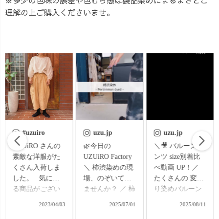
理解の上ご購入くださいませ。
uzu.jp
uzu.jp
uzu.jp
🌿今日の
＼🎥 バルーンパ
今週は、春の大
UZUiRO Factory
ンツ size別着比
抽選会🌸 本日
＼ 柿渋染めの現
べ動画 UP！／
より、新作も
場、のぞいてみ
たくさんの 変わ
続々販売スター
ませんか？ ／ 柿
り染めバルーン
ト。 スタンドカ
の実を発酵させ
パンツ のご注
ラーシャツをは
2025/07/01
2025/08/11
2026/03/28
て作られる天然
文、 本当にあり
じめ、 春に着た