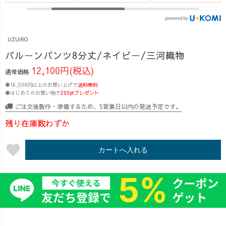
染料「柿渋」。
がとうございま
くなるアイテム
今回は、その独
した🙏✨ 今回の
が揃いました。
特な色を、じっ
シリーズは… 👖
暖かくなって
くりと布に染め
ベーシック丈 👖
きて、 お花見や
UZUiRO
込む様子をお届
Longタイプ 👖 8
お出かけも楽し
バルーンパンツ8分丈/ネイビー/三河織物
けします。 布を
分丈 の 3種類の
みなこの季節。
12,100円(税込)
液に浸けて、脱
丈 からお選びい
気になってい
通常価格
水して、干し
ただけるライン
たアイテム、 ち
●16,500円以上のお買い上げで
送料無料
て…… この作業
ナップ。
ょっとお得に手
●はじめてのお買い物で
200ptプレゼント
の繰り返しで、
145cm〜180cmま
に入れるチャン
ご注文後製作・準備するため、5営業日以内の発送予定です。
あの“深みのある
で、幅広い身長
スです。 そし
残り在庫数わずか
渋色”が生まれま
の方にフィット
て今回は… 最
す。 だけど
します🙌 そし
大1500円OFFク
favorite
この染色作業、
て…皆様の熱い
ーポンが当たる
カートへ入れる
簡単に見えるけ
ご注文で 8カラ
「ガチャ抽選」
れどとにかく難
ー × 3サイズが完
を開催🎯
しくて！ 仕上が
売！😳🔥
3/28(土)19:30頃
りが綺麗にいか
これから
LINE・メルマガ
なくて、ムラが
1本ずつ製作に入
にてお知らせが
入ったり、液の
ります🎨 社長＆
届きます📩 ま
状態を見極める
スタッフ総出
だ登録していな