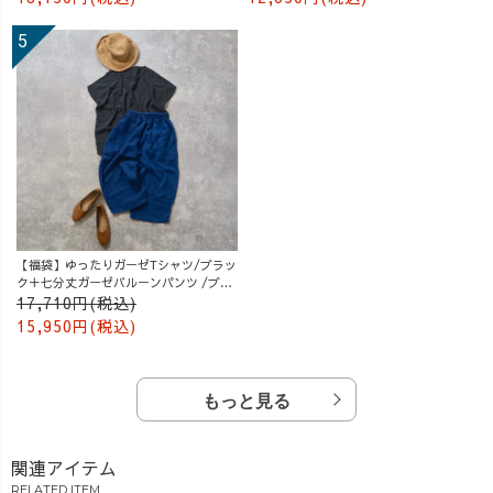
【福袋】ゆったりガーゼTシャツ/ブラッ
ク＋七分丈ガーゼバルーンパンツ /ブル
ー
17,710円(税込)
15,950円(税込)
もっと見る
関連アイテム
RELATED ITEM