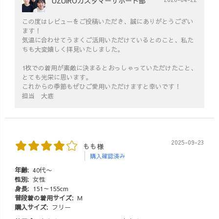
UZUiROカスタマーサポート部
この度はレビューをご投稿いただき、誠にありがとうござい
ます！
気温に合わせてうまくご活用いただけているとのこと、私た
ちも大変嬉しく拝見いたしました。
1枚での着用が素敵に決まるとおっしゃっていただけたこと、
とても光栄に思います。
これからの季節もぜひご愛用いただけますと幸いです！
担当 大底
2025-09-23
もも様
購入確認済み
年齢:
40代〜
性別:
女性
身長:
151～155cm
普段着の着用サイズ:
M
購入サイズ:
フリー