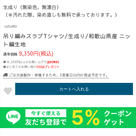
生成り（無染色、無漂白）
（※汚れた際、染め直しも無料で承っております。）
UZUiRO
吊り編みスラブTシャツ/生成り/和歌山県産 ニッ
ト編生地
9,350円(税込)
通常価格
●16,500円以上のお買い上げで
送料無料
●はじめてのお買い物で
200ptプレゼント
ご注文後製作・準備するため、3営業日以内の発送予定です。
favorite
カートへ入れる