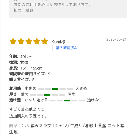
またのご利用を心よりお待ちしております。
担当 糟谷
2025-05-21
Kumi様
購入確認済み
年齢:
40代〜
性別:
女性
身長:
151～155cm
普段着の着用サイズ:
S
購入サイズ:
S
着用感
小さめ
大きめ
厚さ
薄め
厚め
透け感
かなり透ける
透けなし
すごく着心地よくて
追加購入の予定です。
商品：
吊り編みスラブTシャツ/生成り/和歌山県産 ニット編
生地