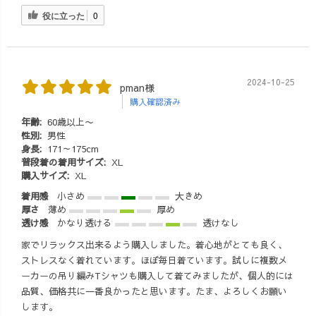
役に立った
0
2024-10-25
pman様
購入確認済み
年齢:
60歳以上〜
性別:
男性
身長:
171～175cm
普段着の着用サイズ:
XL
購入サイズ:
XL
着用感
小さめ
大きめ
厚さ
薄め
厚め
透け感
かなり透ける
透けなし
家でリラックス出来るよう購入しました。着心地がとても良く、
ストレスなく着れています。ほぼ毎日着ています。試しに複数メ
ーカーの吊り編みTシャツも購入して着てみましたが、個人的には
品質、価格共に一番良かったと思います。たま、よろしくお願い
します。