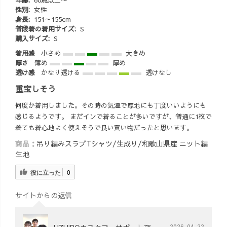
性別:
女性
身長:
151～155cm
普段着の着用サイズ:
S
購入サイズ:
S
着用感
小さめ
大きめ
厚さ
薄め
厚め
透け感
かなり透ける
透けなし
重宝しそう
何度か着用しました。その時の気温で厚地にも丁度いいようにも
感じるようです。 まだインで着ることが多いですが、普通に1枚で
着ても着心地よく使えそうで良い買い物だったと思います。
商品：
吊り編みスラブTシャツ/生成り/和歌山県産 ニット編
生地
役に立った
0
サイトからの返信
2026-04-22