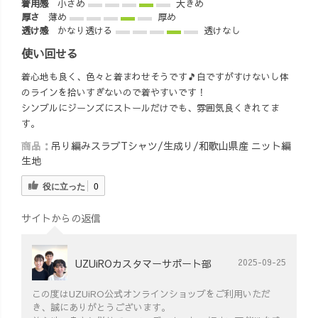
着用感
小さめ
大きめ
厚さ
薄め
厚め
透け感
かなり透ける
透けなし
使い回せる
着心地も良く、色々と着まわせそうです🎵白ですがすけないし体
のラインを拾いすぎないので着やすいです！
シンプルにジーンズにストールだけでも、雰囲気良くきれてま
す。
商品：
吊り編みスラブTシャツ/生成り/和歌山県産 ニット編
生地
役に立った
0
サイトからの返信
UZUiROカスタマーサポート部
2025-09-25
この度はUZUiRO公式オンラインショップをご利用いただ
き、誠にありがとうございます。