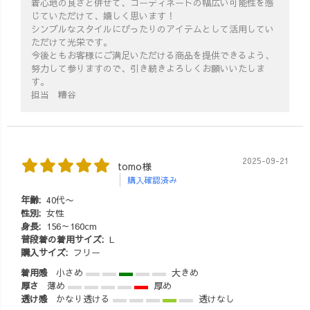
着心地の良さと併せて、コーディネートの幅広い可能性を感
じていただけて、嬉しく思います！
シンプルなスタイルにぴったりのアイテムとして活用してい
ただけて光栄です。
今後ともお客様にご満足いただける商品を提供できるよう、
努力して参りますので、引き続きよろしくお願いいたしま
す。
担当 糟谷
2025-09-21
tomo様
購入確認済み
年齢:
40代〜
性別:
女性
身長:
156～160cm
普段着の着用サイズ:
L
購入サイズ:
フリー
着用感
小さめ
大きめ
厚さ
薄め
厚め
透け感
かなり透ける
透けなし