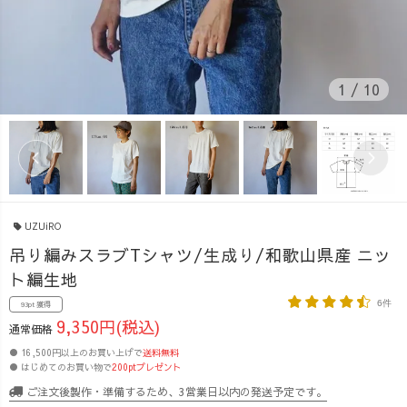
1
/
10
UZUiRO
吊り編みスラブTシャツ/生成り/和歌山県産 ニッ
ト編生地
6件
93pt 獲得
9,350円(税込)
通常価格
● 16,500円以上のお買い上げで
送料無料
● はじめてのお買い物で
200ptプレゼント
ご注文後製作・準備するため、3営業日以内の発送予定です。