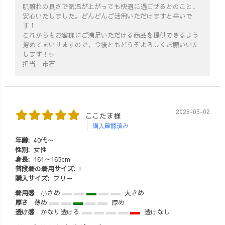
肌離れの良さで気温が上がっても快適に過ごせるとのこと、
安心いたしました。どんどんご活用いただけますと幸いで
す！
これからもお客様にご満足いただける商品を提供できるよう
努めてまいりますので、今後ともどうぞよろしくお願いいた
します！✨
担当 市石
2026-05-02
ここたま様
購入確認済み
年齢:
40代〜
性別:
女性
身長:
161～165cm
普段着の着用サイズ:
L
購入サイズ:
フリー
着用感
小さめ
大きめ
厚さ
薄め
厚め
透け感
かなり透ける
透けなし