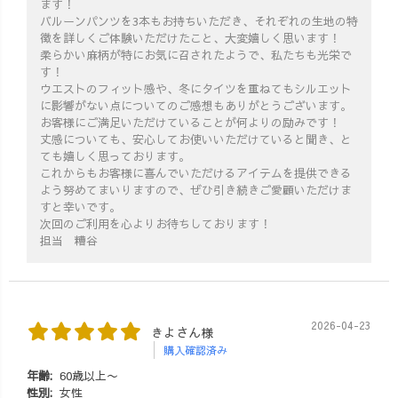
ます！
バルーンパンツを3本もお持ちいただき、それぞれの生地の特
徴を詳しくご体験いただけたこと、大変嬉しく思います！
柔らかい麻柄が特にお気に召されたようで、私たちも光栄で
す！
ウエストのフィット感や、冬にタイツを重ねてもシルエット
に影響がない点についてのご感想もありがとうございます。
お客様にご満足いただけていることが何よりの励みです！
丈感についても、安心してお使いいただけていると聞き、と
ても嬉しく思っております。
これからもお客様に喜んでいただけるアイテムを提供できる
よう努めてまいりますので、ぜひ引き続きご愛顧いただけま
すと幸いです。
次回のご利用を心よりお待ちしております！
担当 糟谷
2026-04-23
きよさん様
購入確認済み
年齢:
60歳以上〜
性別:
女性