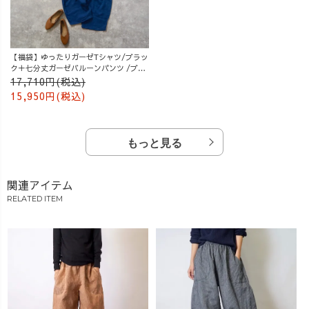
【福袋】ゆったりガーゼTシャツ/ブラッ
ク＋七分丈ガーゼバルーンパンツ /ブル
ー
17,710円(税込)
15,950円(税込)
もっと見る
関連アイテム
RELATED ITEM