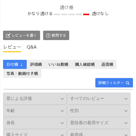
#wakayamagram
るようお話して
が不在でした
透け感
#insta_wakayama
いきます😊 アー
が、 コメントで
かなり透ける
透けなし
カイブを残して
たくさん盛り上
いますので、 お
げていただき、
時間のあるとき
本当にありがと
レビューを書く
質問する
にぜひゆっくり
うございました
ご覧ください。
✨ 画面越しで
レビュー
Q&A
気になること
も、みなさまの
や、 「ここをも
温かいリアクシ
う少し聞いてみ
ョンに支えられ
日付順 ↓
評価順
いいね数順
購入確認順
返信順
たい」というこ
て、安心ライブ
写真・動画付き順
とがありました
らしい優しい時
詳細フィルター
ら、 コメントも
間になりました
どしどしお待ち
🍃 アーカイブを
しています♪
残していますの
_______________
で、 見逃した方
_______________
もぜひゆっくり
__ ［ About
ご覧くださいね
UZUiRO ］ 三河
♩ 「このアイテ
発カジュアルウ
ムも見てみた