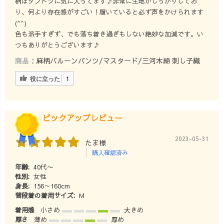
柄はダントツに気に入ってます♪非常に生地がしっかりしてお
#暮らしを楽しむ
__ #大人カジ
り、何より存在感がすごい！履いていると必ず声をかけられます
服 #自然素材の
ュアル #ナチュ
(⁠^⁠^⁠)
服 #ワンマイル
ラルコーデ
色も派手すぎず、でも落ち着き過ぎもしない絶妙な加減です。い
コーデ #UZUiRO
#UZUiRO #ウズ
つもありがとうございます♪
#ウズイロ
イロ #uzuiroコー
商品：
麻柄バルーンパンツ/マスタード/三河木綿 刺し子織
#UZUiROコーデ
デ
役に立った
1
ピックアップレビュー
2023-05-31
たま様
購入確認済み
年齢:
40代〜
性別:
女性
身長:
156～160cm
普段着の着用サイズ:
M
着用感
小さめ
大きめ
厚さ
薄め
厚め