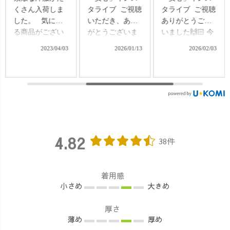
くさん入荷しま
タライブ ご視聴
タライブ ご視聴
した。 ⁡ ⁡ 気にな
いただき、あり
ありがとうござ
る商品がござい
がとうございま
いました🙌🏻 今
ましたら郵送も
した✨ はじめて
回ご紹介したの
2023/04/03
2026/01/13
2026/02/03
出来ますのでイ
UZUiROを知っ
は ・Vネックタ
ロイロご相談下
てくださった
ックベストの着
さい🤲 ⁡ お問い合
方、 ご購入を検
回しコーデ🌸 ・
わせは▶️プロフ
討中の方にも、
麻柄バルーンパ
ィールのリンク
少しでも「なる
ンツのリクエス
からご覧いただ
ほど」「安心し
トコーデ 「どう
けます。
た」と感じてい
合わせたらい
compi_zakka ⁡ ⁡
ただけていたら
い？」 「自分に
4.82
38件
#UZUiRO #暮ら
嬉しいです♪ ラ
も似合うか
しの道具 #熊野 #
イブでは ・商品
な？」 そんな不
和歌山 #雑貨屋 #
のこと ・着心地
安やご質問にお
着用感
カフェ #コーヒ
やサイズ感 ・よ
応えしながら、
小さめ
大きめ
ー #世界遺産 #那
くいただくご質
実際の着こなし
智勝浦 #下里 #コ
問 などを、でき
を交えてお話し
厚さ
ンピ #wakayama
るだけ分かりや
しました♩ 今日
薄め
厚め
#japan #compi
すくお伝えでき
は“天の声”OREO