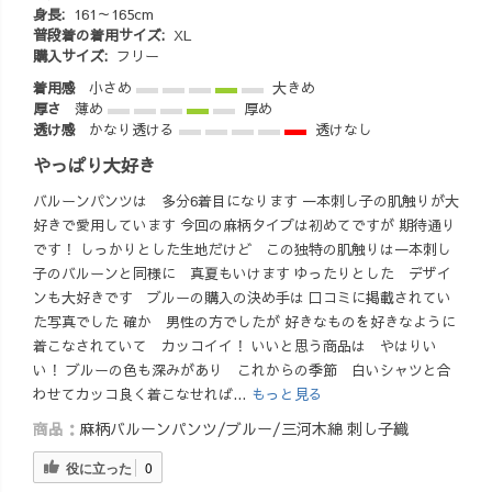
身長:
161～165cm
普段着の着用サイズ:
XL
購入サイズ:
フリー
着用感
小さめ
大きめ
厚さ
薄め
厚め
透け感
かなり透ける
透けなし
やっぱり大好き
バルーンパンツは 多分6着目になります 一本刺し子の肌触りが大
好きで愛用しています 今回の麻柄タイプは初めてですが 期待通り
です！ しっかりとした生地だけど この独特の肌触りは一本刺し
子のバルーンと同様に 真夏もいけます ゆったりとした デザイ
ンも大好きです ブルーの購入の決め手は 口コミに掲載されてい
た写真でした 確か 男性の方でしたが 好きなものを好きなように
着こなされていて カッコイイ！ いいと思う商品は やはりい
い！ ブルーの色も深みがあり これからの季節 白いシャツと合
わせてカッコ良く着こなせれば...
もっと見る
商品：
麻柄バルーンパンツ/ブルー/三河木綿 刺し子織
役に立った
0