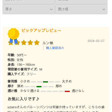
ェアブランド。
い」 「ここをも
『らしく、心地
う少し詳しく聞
よく、着るたび
きたい」など、
好きになる』
リクエストやご
—— 100年後も
質問もお待ちし
この地域で、面
ています🙌🏻
ピックアップレビュー
白い服づくり
_______________
を。 #40代ファ
_______________
2024-02-27
ルン様
ッション #40代
__ ［ About
購入確認済み
コーデ #アラフ
UZUiRO ］ 三河
年齢:
50代〜
ォーコーデ#大人
発カジュアルウ
性別:
女性
カジュアル #大
ェアブランド。
身長:
156～160cm
人女子コーデ #
『らしく、心地
普段着の着用サイズ:
M
体型カバーコー
よく、着るたび
購入サイズ:
フリー
デ #着痩せコー
好きになる』
着用感
小さめ
大きめ
デ #綺麗めカジ
—— 100年後も
厚さ
薄め
厚め
ュアル #ナチュ
この地域で、面
透け感
かなり透ける
透けなし
ラルコーデ #着
白い服づくり
お気に入りです♪
心地重視コーデ
を。
#ゆったりコーデ
_______________
uzuiroさんのバルーンパンツは何着か持っていますが、こちらの麻
#シンプルコーデ
_______________