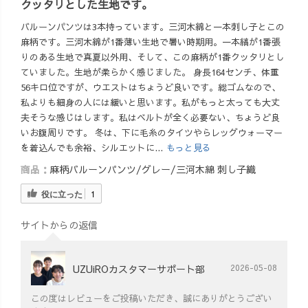
クッタリとした生地です。
バルーンパンツは3本持っています。三河木綿と一本刺し子とこの
麻柄です。三河木綿が1番薄い生地で暑い時期用。一本縞が1番張
りのある生地で真夏以外用、そして、この麻柄が1番クッタリとし
ていました。生地が柔らかく感じました。 身長164センチ、体重
56キロ位ですが、ウエストはちょうど良いです。総ゴムなので、
私よりも細身の人には緩いと思います。私がもっと太っても大丈
夫そうな感じはします。私はベルトが全く必要ない、ちょうど良
いお腹周りです。 冬は、下に毛糸のタイツやらレッグウォーマー
を着込んでも余裕、シルエットに...
もっと見る
商品：
麻柄バルーンパンツ/グレー/三河木綿 刺し子織
役に立った
1
サイトからの返信
UZUiROカスタマーサポート部
2026-05-08
この度はレビューをご投稿いただき、誠にありがとうござい