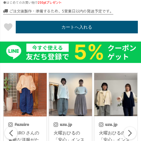
●はじめてのお買い物で
200ptプレゼント
ご注文後製作・準備するため、5営業日以内の発送予定です。
favorite
カートへ入れる
#uzuiro
uzu.jp
uzu.jp
UZUiRO さんの
火曜おひるの
火曜おひるの
素敵な洋服がた
「安心」インス
「安心」インス