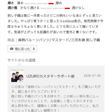
厚さ
薄め
厚め
透け感
かなり透ける
透けなし
刺し子織は既に一本買ったけどこの柄もいいなあとずっと見てい
ました。やっぱり買うか！と思ったらsoldout表示。発売再開で今
度はちゅうちょなく買いました。とても気に入って履いていま
す。気温が上がっても肌離れが良いので意外と暑くないです。
商品：
麻柄バルーンパンツ/マスタード/三河木綿 刺し子織
役に立った
0
サイトからの返信
UZUiROカスタマーサポート部
2026-07-08
この度は「麻柄バルーンパンツ/マスタード」をご購入いただ
き、誠にありがとうございます！
既に刺し子織のパンツをお持ちで、この新しい柄も気に入っ
ていただけたとのことで、大変嬉しく思っております😊
再入荷を待って、躊躇なくお買い上げいただけたこと、私た
ちにとっても喜ばしい瞬間です！