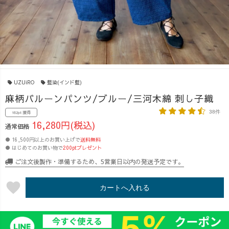
UZUiRO
藍染(インド藍)
麻柄バルーンパンツ/ブルー/三河木綿 刺し子織
38件
162pt 獲得
16,280円(税込)
通常価格
● 16,500円以上のお買い上げで
送料無料
● はじめてのお買い物で
200ptプレゼント
ご注文後製作・準備するため、5営業日以内の発送予定です。
favorite
カートへ入れる