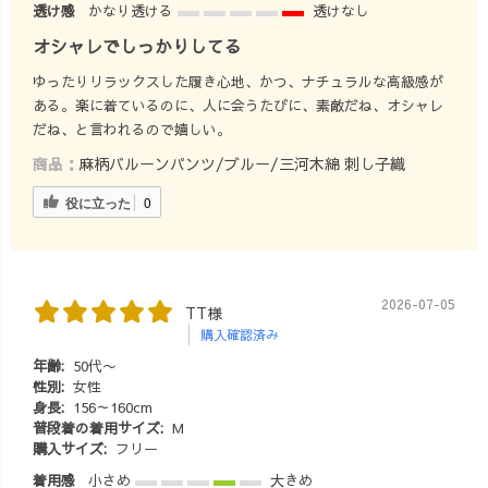
透け感
かなり透ける
透けなし
オシャレでしっかりしてる
ゆったりリラックスした履き心地、かつ、ナチュラルな高級感が
ある。楽に着ているのに、人に会うたびに、素敵だね、オシャレ
だね、と言われるので嬉しい。
商品：
麻柄バルーンパンツ/ブルー/三河木綿 刺し子織
役に立った
0
2026-07-05
TT様
購入確認済み
年齢:
50代〜
性別:
女性
身長:
156～160cm
普段着の着用サイズ:
M
購入サイズ:
フリー
着用感
小さめ
大きめ