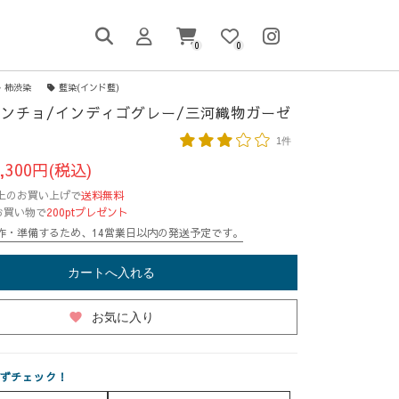
0
0
柿渋染
藍染(インド藍)
ンチョ/インディゴグレー/三河織物ガーゼ
1件
,300円(税込)
円以上のお買い上げで
送料無料
お買い物で
200ptプレゼント
作・準備するため、14営業日以内の発送予定です。
カートへ入れる
favorite
お気に入り
ずチェック！