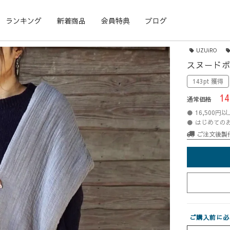
ランキング
新着商品
会員特典
ブログ
UZUiRO
スヌードポ
143pt 獲得
14
通常価格
● 16,500
● はじめての
ご注文後製
ご購入前に必