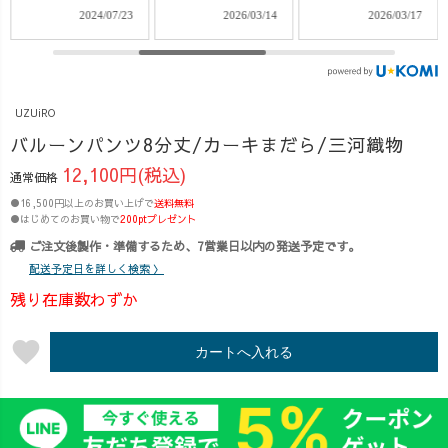
の方限定で、
今回ご紹介した
・リネン入りコ
2026/03/14
2026/03/17
2026/05/02
3/14(土)〜
のは ・バルーン
ットン羽織 がな
3/15(日)の2日間
パンツ8分丈�・
んと… 500円OFF
限定 新作対象
ラウンドカラー
クーポン配布中
500円OFFクーポ
テントコート
✨ さらに今週は
UZUiRO
ン を配布してい
�・ランタンパ
Wチャンス🎁
ます🎫 詳しく
ンツ 「どのパン
【うずらちゃん
バルーンパンツ8分丈/カーキまだら/三河織物
は インスタライ
ツが自分に合
レザーキーホル
12,100円(税込)
通常価格
ブのアーカイブ
う？」�「体型
ダー（880円）】
●16,500円以上のお買い上げで
をチェック👀✨
送料無料
カバーできるの
もその他商品を
●はじめてのお買い物で
200ptプレゼント
クーポン対象
はどれ？」
ご購入の方へプ
ご注文後製作・準備するため、7営業日以内の発送予定です。
アイテムはこち
�「アウターと
レゼント中！
配送予定日を詳しく検索 〉
ら👇 ・ランタン
のバランスはど
▽新作 ・リネ
パンツ ・ラウン
う取る？」 そん
ン入りガウチョ
残り在庫数わずか
ドカラーテント
なお悩みにお応
パンツ ・8分丈
コート ・ガーゼ
えしながら、�
バルーンパンツ×
favorite
カートへ入れる
ロンT ・8分丈バ
それぞれのシル
ガーゼトップス
ルーンパンツセ
エットの違い
のお得セット な
ット 春にぴっ
や、�合わせ方
ど、新作も続々
たりの新作アイ
のポイントを丁
登場しています
テムが続々登場
寧にお話ししま
👀 羽織りがち