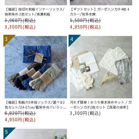
【福袋】指切れ和紙インナーソックス/
【ギフトセット】ガーゼハンカチ4枚 4
抹茶染め 2色セット/美濃和紙
カラー/知多木綿
3,960円(税込)
5,500円(税込)
3,300円(税込)
4,950円(税込)
【福袋】和紙の5本指ソックス/選べる2
汚れず簡単！おうち草木染めキット / ガ
色セット/24-27cm/藍染手ぬぐいラッピ
ーゼハンカチ2枚セット【西尾の抹茶】
ング付
6,820円(税込)
3,300円(税込)
4,950円(税込)