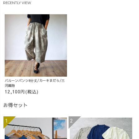
__ #アラフォ
RECENTLY VIEW
ーコーデ #草木
染め #着痩せコ
ーデ #UZUiRO #
ウズイロ
バルーンパンツ8分丈/カーキまだら/三
河織物
12,100円(税込)
お得セット