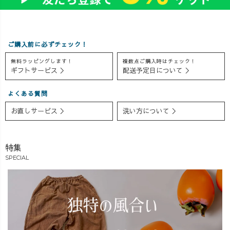
🌸 ぜひこの機会
した。 ゆったり
ょうどいいこの
にチェックして
とした履き心地
季節、 “今が一
みてくださいね
の中でも、�す
番使えるタイミ
ご購入前に必ずチェック！
😊🙌✨ #春コ
っきり見えるバ
ング”です🙌✨ 気
ーデ #アラフォ
ランスや、�春
になっていた方
無料ラッピングします！
複数点ご購入時はチェック！
ーコーデ
らしく軽やかに
は、ぜひこの機
ギフトサービス ＞
配送予定日について ＞
#UZUiRO #大人
見せるコーデの
会に😊 お見逃し
カジュアルコー
コツもご紹介し
なく💪🔥 #gw
よくある質問
デ #草木染め
ています🌸 アー
イベント #羽織
お直しサービス ＞
洗い方について ＞
カイブを残して
りコーデ #プレ
いますので、�
セント企画
見逃した方もぜ
特集
ひゆっくりご覧
ください♪ 「ど
SPECIAL
っちにしようか
迷っている」
�「この組み合
わせも見てみた
い」など、�ご
質問やリクエス