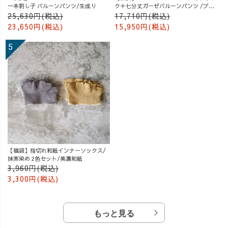
一本刺し子 バルーンパンツ/生成り
ク＋七分丈ガーゼバルーンパンツ /ブル
ー
25,630円(税込)
17,710円(税込)
23,650円(税込)
15,950円(税込)
【福袋】指切れ和紙インナーソックス/
抹茶染め 2色セット/美濃和紙
3,960円(税込)
3,300円(税込)
もっと見る