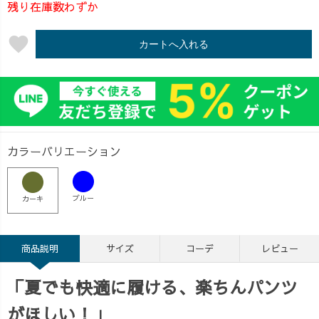
残り在庫数わずか
favorite
カートへ入れる
カラーバリエーション
ブルー
カーキ
商品説明
サイズ
コーデ
レビュー
「夏でも快適に履ける、楽ちんパンツ
がほしい！」