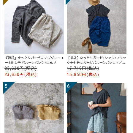
『福袋』ゆったりガーゼロンT/グレー +
【福袋】ゆったりガーゼTシャツ/ブラッ
一本刺し子 バルーンパンツ/生成り
ク＋七分丈ガーゼバルーンパンツ /ブル
ー
25,630円(税込)
17,710円(税込)
23,650円(税込)
15,950円(税込)