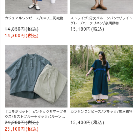
カジュアルワンピース/UMi/三河織物
ストライプ8分丈バルーンパンツ/ライト
グレー/ハーフリネン/泉州織物
14,850円(税込)
15,180円(税込)
14,300円(税込)
【コラボセット】ピンタックサマーブラ
カフタンワンピース/ブラック/三河織物
ウス/ミストブルー＋タックバルーンパ
ンツ/グレージュ
24,200円(税込)
15,400円(税込)
23,100円(税込)