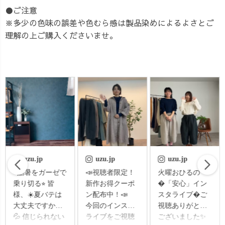
●ご注意
※多少の色味の誤差や色むら感は製品染めによるよさとご
理解の上ご購入くださいませ。
uzu.jp
uzu.jp
uzu.jp
📣視聴者限定！
火曜おひるの
＼GW限定｜羽織
新作お得クーポ
�「安心」イン
祭りスタート🌿
ン配布中！📣
スタライブ�ご
／ 5/2〜5/6の期
今回のインスタ
視聴ありがとう
間中、 今週登場
ライブをご視聴
ございました✨
の ・ガーゼ羽織