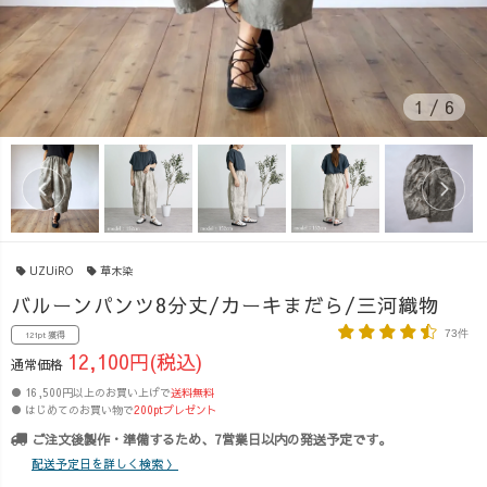
1
/
6
UZUiRO
草木染
バルーンパンツ8分丈/カーキまだら/三河織物
73件
121pt 獲得
12,100円(税込)
通常価格
● 16,500円以上のお買い上げで
送料無料
● はじめてのお買い物で
200ptプレゼント
ご注文後製作・準備するため、7営業日以内の発送予定です。
配送予定日を詳しく検索 〉