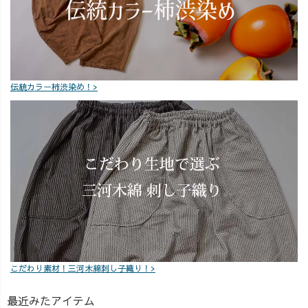
トもコメントで
お待ちしていま
す💌 次回の火曜
おひるもお楽し
みに🌼
_______________
伝統カラー柿渋染め！>
_______________
__ ［ About
UZUiRO ］ 三河
発カジュアルウ
ェアブランド。
『らしく、心地
よく、着るたび
好きになる』
—— 100年後も
この地域で、面
白い服づくり
を。
こだわり素材！三河木綿刺し子織り！>
_______________
_______________
最近みたアイテム