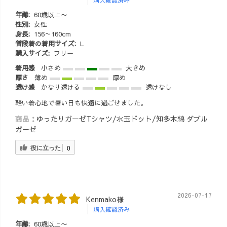
購入確認済み
コーデ #仕事コ
ーデ #オフィス
年齢:
60歳以上〜
コーデ #ルック
性別:
女性
身長:
156～160cm
ブック #着回し
普段着の着用サイズ:
L
アイテム #1週間
購入サイズ:
フリー
コーデ #きちん
着用感
小さめ
大きめ
とコーデ #tシャ
厚さ
薄め
厚め
ツコーデ #スカ
透け感
かなり透ける
透けなし
ートコーデ #カ
ジュアルコーデ
軽い着心地で暑い日も快適に過ごせました。
#フェミニンコー
商品：
ゆったりガーゼTシャツ/水玉ドット/知多木綿 ダブル
デ #tシャツ #ブ
ガーゼ
ラウス #シャツ #
パンツコーデ #
役に立った
0
羽織りコーデ #
軽アウター #コ
ットン #リネン #
刺し子 #30代コ
2026-07-17
Kenmako様
ーデ #30代ファ
購入確認済み
ッション #40代
年齢:
60歳以上〜
コーデ #40代フ