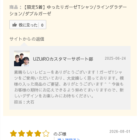
ナブルな暮らし
ストールや、羽
商品：
【限定5着】ゆったりガーゼTシャツ/ライングラデー
#サスティナブル
織りは差し色で
ション/ダブルガーゼ
ファッション #
使いやすく、冷
サスティナブル
房対策やオフィ
役に立った
0
ライフ #uzuiro
ス内での調整も
しやすいのでオ
サイトからの返信
ススメです◎ オ
フィスでも快適
UZUiROカスタマーサポート部
に過ごせるよ
2025-06-24
う、肌触りのい
素晴らしいレビューをありがとうございます！ガーゼTシャ
いアイテムをピ
ツをご愛用いただいており、大変嬉しく思っております。模
ックアップした
様の入った商品のご要望、ありがとうございます＾＾今後も
のでぜひチェッ
お客様の期待にお応えできるよう努めてまいりますので、新
クしてみてくだ
しいデザインをお楽しみにお待ちください。
さい😊 #uzuiro
担当：大石
#uzuirocode
#uzuiroリクエス
ト #オフィスカ
ジュアル #オフ
2026-08-01
のぶ様
ィスカジュアル