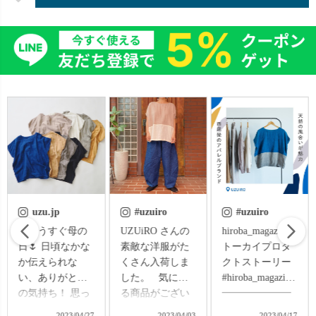
#uzuiro
#uzuiro
uzu.jp
UZUiRO さんの
hiroba_magazine #
夏向けのオフィ
素敵な洋服がた
トーカイプロダ
スカジュアルコ
くさん入荷しま
クトストーリー
ーデを考えて見
した。 ⁡ ⁡ 気にな
#hiroba_magazine
ました✨
る商品がござい
━━━━━━━
【Monday】 ・ノ
ましたら郵送も
━━━━━━━
ーカラー ガーゼ
2023/04/03
2023/04/17
2023/05/30