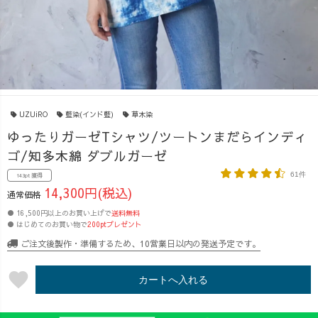
UZUiRO
藍染(インド藍)
草木染
ゆったりガーゼTシャツ/ツートンまだらインディ
ゴ/知多木綿 ダブルガーゼ
61件
143pt 獲得
14,300円(税込)
通常価格
● 16,500円以上のお買い上げで
送料無料
● はじめてのお買い物で
200ptプレゼント
ご注文後製作・準備するため、10営業日以内の発送予定です。
favorite
カートへ入れる