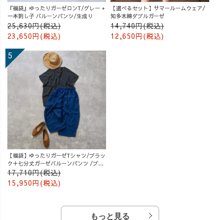
『福袋』ゆったりガーゼロンT/グレー +
【選べるセット】サマールームウェア/
一本刺し子 バルーンパンツ/生成り
知多木綿ダブルガーゼ
25,630円(税込)
14,740円(税込)
23,650円(税込)
12,650円(税込)
【福袋】ゆったりガーゼTシャツ/ブラッ
ク＋七分丈ガーゼバルーンパンツ /ブル
ー
17,710円(税込)
15,950円(税込)
もっと見る