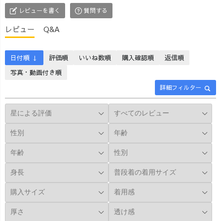
UZUiRO代表の
刺繍フリルスリ
レビューを書く
質問する
青木淳さん 📷❸
ーブTシャツ/オ
春の新作、2way
レンジ ・サルエ
レビュー
Q&A
サロペット 📷❹
ルパンツ/生成り
ほかにもバリエ
【Friday】 ・リ
ーション豊富！
ネンタックシャ
日付順 ↓
評価順
いいね数順
購入確認順
返信順
📷❺ メインはオ
ツ/生成り ・バル
写真・動画付き順
ンラインショッ
ーンパンツ/グレ
詳細フィルター
プですが西尾市
ー 【Saturday】
の店舗兼工房に
・ゆったりガー
も商品がずら
ゼTシャツ/ブル
り！ HIROBA!
ー ・ぽこぽこ羽
「三河の生地を
織りガウン/グレ
草木染めしてオ
ー ・サルエルパ
リジナルウェア
ンツ/生成り
に！西尾発のア
【Sunday】 ・フ
パレルブランド
レアスリーブガ
「UZUiRO（う
ーゼTシャツ/ブ
ずいろ）」：前
ラック ・一本刺
編」
し子サルエルパ
hiroba_magazine
ンツ/オレンジ 普