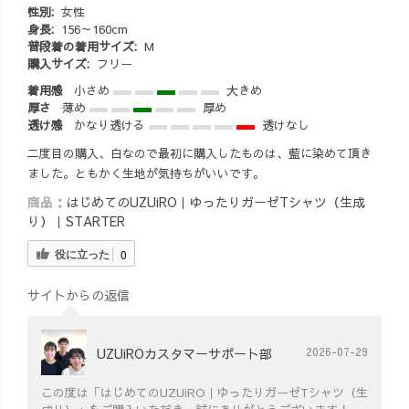
性別:
女性
ァッション #50
身長:
156～160cm
代ファッション
普段着の着用サイズ:
M
#50代コーデ
購入サイズ:
フリー
着用感
小さめ
大きめ
厚さ
薄め
厚め
透け感
かなり透ける
透けなし
二度目の購入、白なので最初に購入したものは、藍に染めて頂き
ました。ともかく生地が気持ちがいいです。
商品：
はじめてのUZUiRO｜ゆったりガーゼTシャツ（生成
り）｜STARTER
役に立った
0
サイトからの返信
UZUiROカスタマーサポート部
2026-07-29
この度は「はじめてのUZUiRO｜ゆったりガーゼTシャツ（生