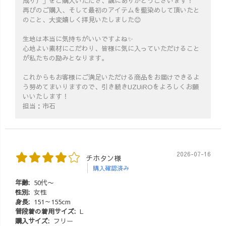
成り）」をご購入いただき、誠にありがとうございます！
再びのご購入、そして最初のアイテムを藍染めして頂いたと
のこと、大変嬉しく拝見いたしました😊
生地は本当に気持ちがいいですよね✨
心地よい素材にこだわり、皆様に気に入っていただけること
が私たちの励みとなります。
これからもお客様にご満足いただける商品をお届けできるよ
う努めてまいりますので、引き続きUZUiROをよろしくお願
いいたします！
担当：市石
2026-07-16
チホタン様
購入確認済み
年齢:
50代〜
性別:
女性
身長:
151～155cm
普段着の着用サイズ:
L
購入サイズ:
フリー