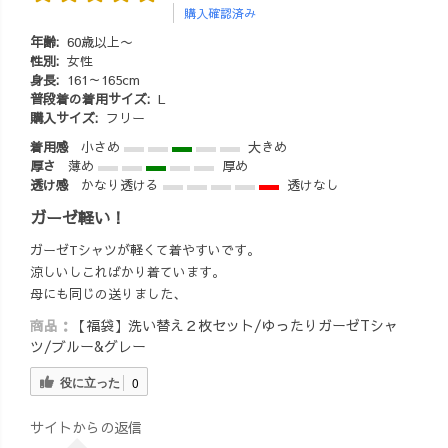
購入確認済み
年齢:
60歳以上〜
性別:
女性
身長:
161～165cm
普段着の着用サイズ:
L
購入サイズ:
フリー
着用感
小さめ
大きめ
厚さ
薄め
厚め
透け感
かなり透ける
透けなし
ガーゼ軽い！
ガーゼTシャツが軽くて着やすいです。
涼しいしこればかり着ています。
母にも同じの送りました、
商品：
【福袋】洗い替え２枚セット/ゆったりガーゼTシャ
ツ/ブルー&グレー
役に立った
0
サイトからの返信