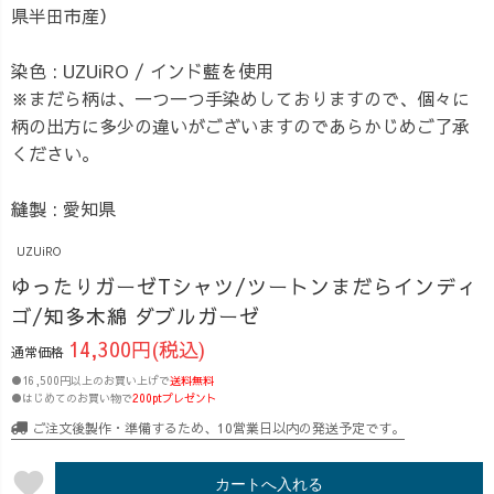
県半田市産）
染色 : UZUiRO / インド藍を使用
※まだら柄は、一つ一つ手染めしておりますので、個々に
柄の出方に多少の違いがございますのであらかじめご了承
ください。
縫製 : 愛知県
UZUiRO
ゆったりガーゼTシャツ/ツートンまだらインディ
ゴ/知多木綿 ダブルガーゼ
14,300円(税込)
通常価格
●16,500円以上のお買い上げで
送料無料
●はじめてのお買い物で
200ptプレゼント
ご注文後製作・準備するため、10営業日以内の発送予定です。
favorite
カートへ入れる