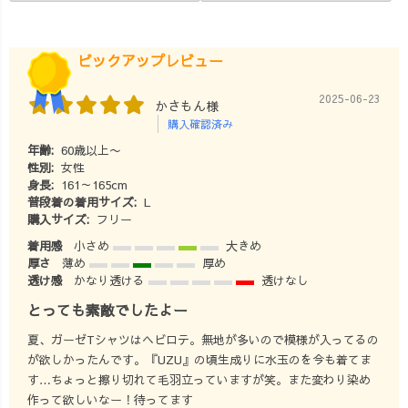
より記事にとべ
段のカジュアル
ます。
なアイテムに、
━━━━━━━
生地にツヤ感の
ピックアップレビュー
━━━━━━━
あるアイテム、
━━ #大人カジ
細身のパンツ、
2025-06-23
かさもん様
ュアル #大人女
パンプス、レザ
購入確認済み
子 #大人カジュ
ーのバッグなど
年齢:
60歳以上〜
アルコーデ #大
のスタイリッシ
性別:
女性
人カジュアルス
ュなアイテムを
身長:
161～165cm
タイル #ナチュ
加えるだけでき
普段着の着用サイズ:
L
ラルコーデ #春
ちんと感が出て
購入サイズ:
フリー
夏コーデ #着心
オフィス仕様に
着用感
小さめ
大きめ
地のよい暮らし
様変わりしちゃ
厚さ
薄め
厚め
の服 #草木染め #
います♫ 明るい
透け感
かなり透ける
透けなし
藍染め #リラッ
色や、柄物のア
とっても素敵でしたよー
クススタイル #
イテムを取り入
服好き #服好き
れると夏らしい
夏、ガーゼTシャツはヘビロテ。無地が多いので模様が入ってるの
な人と繋がりた
爽やかさも演出
が欲しかったんです。『UZU』の頃生成りに水玉のを今も着てま
い #サスティナ
してくれます！
す…ちょっと擦り切れて毛羽立っていますが笑。また変わり染め
ブル #サスティ
軽やかな素材の
作って欲しいなー！待ってます