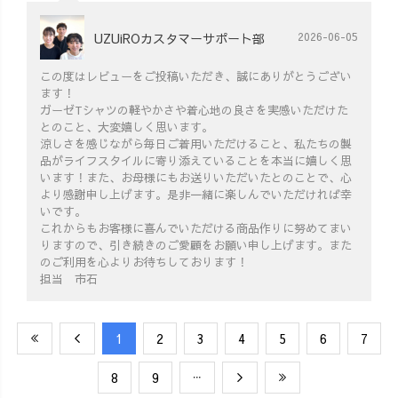
UZUiROカスタマーサポート部
2026-06-05
この度はレビューをご投稿いただき、誠にありがとうござい
ます！
ガーゼTシャツの軽やかさや着心地の良さを実感いただけた
とのこと、大変嬉しく思います。
涼しさを感じながら毎日ご着用いただけること、私たちの製
品がライフスタイルに寄り添えていることを本当に嬉しく思
います！また、お母様にもお送りいただいたとのことで、心
より感謝申し上げます。是非一緒に楽しんでいただければ幸
いです。
これからもお客様に喜んでいただける商品作りに努めてまい
りますので、引き続きのご愛顧をお願い申し上げます。また
のご利用を心よりお待ちしております！
担当 市石
​1
​2
​3
​4
​5
​6
​7
​8
​9