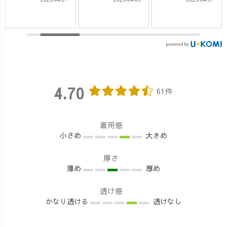
出来ますのでイ
━━
シャツワンピー
ロイロご相談下
「UZUiRO（う
ス/生成り ・ノー
さい🤲 ⁡ お問い合
ずいろ）」 📍愛
スリーブ/オート
わせは▶️プロフ
知県西尾市 着心
ミール ・ゆった
ィールのリンク
地がよくて ちょ
りテーパードパ
からご覧いただ
っぴり個性的な
ンツ ハイウェス
けます。
スタイリングが
ト /オレンジ
compi_zakka ⁡ ⁡
叶う 大人のカジ
【Tuesday】 ・バ
4.70
61件
#UZUiRO #暮ら
ュアルブランド
ルーンスリーブ
しの道具 #熊野 #
#UZUiRO uzu.jp
切り替えTシャ
和歌山 #雑貨屋 #
天然染料を使
ツ/カーキ ・さら
着用感
カフェ #コーヒ
い、 サスティナ
軽ワイドパンツ/
小さめ
大きめ
ー #世界遺産 #那
ブルにも通じる
ブルー
智勝浦 #下里 #コ
ものづくりの現
【Wednesday】
厚さ
ンピ #wakayama
場に密着！ 📷❶
・ノーカラープ
薄め
厚め
#japan #compi
天然染料のナチ
ルオーバーシャ
#wakayamagram
ュラルな風合い
ツ/生成り ・サマ
透け感
#insta_wakayama
ながらも、どこ
ーマキシスカー
かなり透ける
透けなし
か個性を感じる
ト/グレー
がアイテム 📷❷
【Thursday】 ・