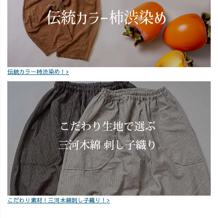
伝統カラー柿渋染め！>
こだわり素材！三河木綿刺し子織り！>