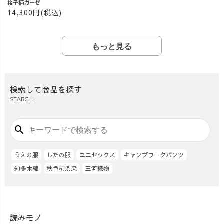
格子柄ガーゼ
14,300円(税込)
もっと見る
検索して商品を探す
SEARCH
search
うえの服
したの服
ユニセックス
キャンプワークパンツ
知多木綿
秋色柿渋染
三河織物
読みモノ