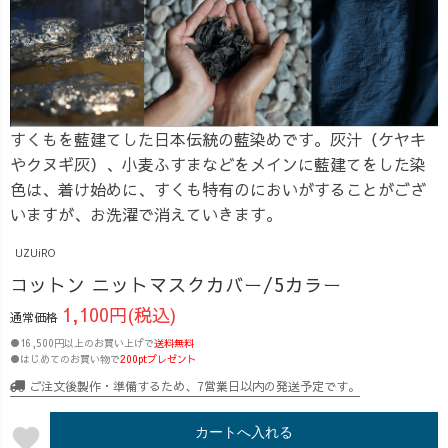
すくもを藍建てした日本伝統の藍染めです。灰汁（ケヤキ
やクヌギ灰）、小麦ふすまなどをメインに藍建てをした染
色は、着け始めに、すくも特有のにおいがすることがござ
いますが、お洗濯で消えていきます。
UZUiRO
コットン ニットマスクカバー/5カラー
1,100円(税込)
通常価格
●16,500円以上のお買い上げで
送料無料
●はじめてのお買い物で
200ptプレゼント
ご注文後製作・準備するため、7営業日以内の発送予定です。
favorite
カートへ入れる