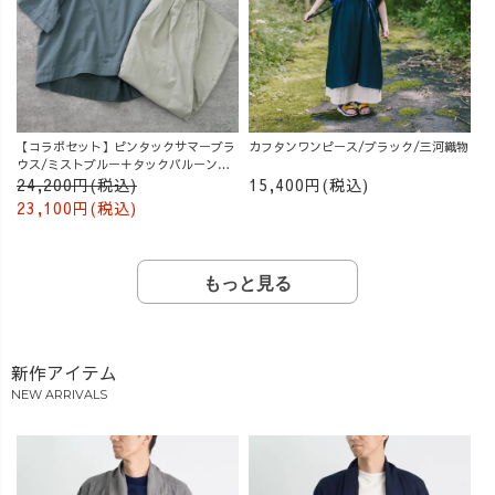
【コラボセット】ピンタックサマーブラ
カフタンワンピース/ブラック/三河織物
ウス/ミストブルー＋タックバルーンパ
ンツ/グレージュ
24,200円(税込)
15,400円(税込)
23,100円(税込)
もっと見る
新作アイテム
NEW ARRIVALS