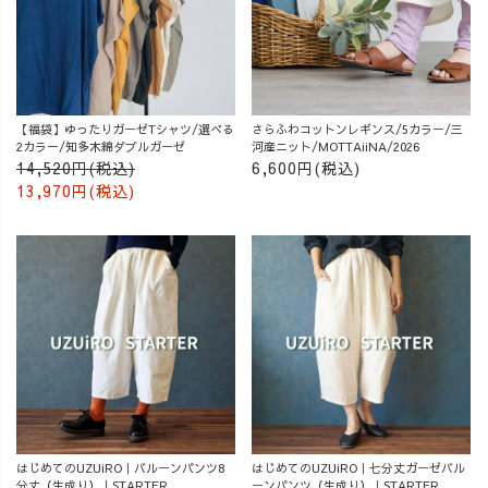
【福袋】ゆったりガーゼTシャツ/選べる
さらふわコットンレギンス/5カラー/三
2カラー/知多木綿ダブルガーゼ
河産ニット/MOTTAiiNA/2026
14,520円(税込)
6,600円(税込)
13,970円(税込)
はじめてのUZUiRO｜バルーンパンツ8
はじめてのUZUiRO｜七分丈ガーゼバル
分丈（生成り）｜STARTER
ーンパンツ（生成り）｜STARTER