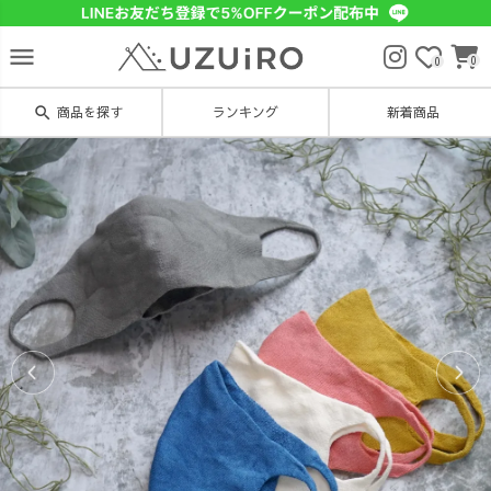
menu
0
0
search
商品を探す
ランキング
新着商品