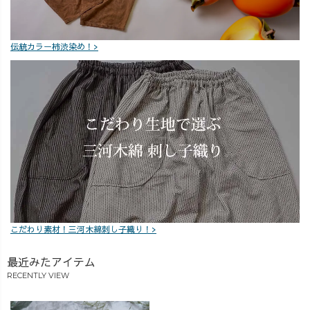
伝統カラー柿渋染め！>
こだわり素材！三河木綿刺し子織り！>
最近みたアイテム
RECENTLY VIEW