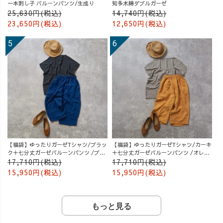
一本刺し子 バルーンパンツ/生成り
知多木綿ダブルガーゼ
25,630円(税込)
14,740円(税込)
23,650円(税込)
12,650円(税込)
【福袋】ゆったりガーゼTシャツ/ブラッ
【福袋】ゆったりガーゼTシャツ/カーキ
ク＋七分丈ガーゼバルーンパンツ /ブル
＋七分丈ガーゼバルーンパンツ /オレン
ー
ジ
17,710円(税込)
17,710円(税込)
15,950円(税込)
15,950円(税込)
もっと見る