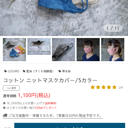
1
/
11
UZUiRO
藍染（すくも発酵建）
草木染
コットン ニットマスクカバー/5カラー
1件
11pt 獲得
1,100円(税込)
通常価格
● 16,500円以上のお買い上げで
送料無料
● はじめてのお買い物で
200ptプレゼント
ご注文後製作・準備するため、7営業日以内の発送予定です。