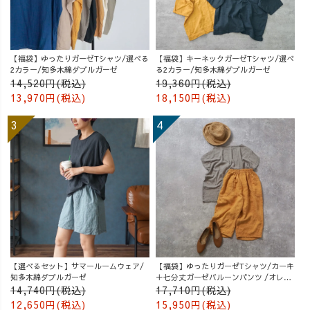
【福袋】ゆったりガーゼTシャツ/選べる
【福袋】キーネックガーゼTシャツ/選べ
2カラー/知多木綿ダブルガーゼ
る2カラー/知多木綿ダブルガーゼ
14,520円(税込)
19,360円(税込)
13,970円(税込)
18,150円(税込)
【選べるセット】サマールームウェア/
【福袋】ゆったりガーゼTシャツ/カーキ
知多木綿ダブルガーゼ
＋七分丈ガーゼバルーンパンツ /オレン
ジ
14,740円(税込)
17,710円(税込)
12,650円(税込)
15,950円(税込)