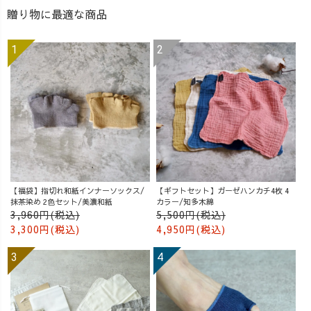
贈り物に最適な商品
【福袋】指切れ和紙インナーソックス/
【ギフトセット】ガーゼハンカチ4枚 4
抹茶染め 2色セット/美濃和紙
カラー/知多木綿
3,960円(税込)
5,500円(税込)
3,300円(税込)
4,950円(税込)