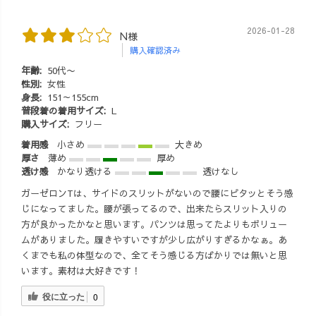
2026-01-28
N様
購入確認済み
年齢:
50代〜
性別:
女性
身長:
151～155cm
普段着の着用サイズ:
L
購入サイズ:
フリー
着用感
小さめ
大きめ
厚さ
薄め
厚め
透け感
かなり透ける
透けなし
ガーゼロンTは、サイドのスリットがないので腰にピタッとそう感
じになってました。腰が張ってるので、出来たらスリット入りの
方が良かったかなと思います。パンツは思ってたよりもボリュー
ムがありました。履きやすいですが少し広がりすぎるかなぁ。あ
くまでも私の体型なので、全てそう感じる方ばかりでは無いと思
います。素材は大好きです！
役に立った
0