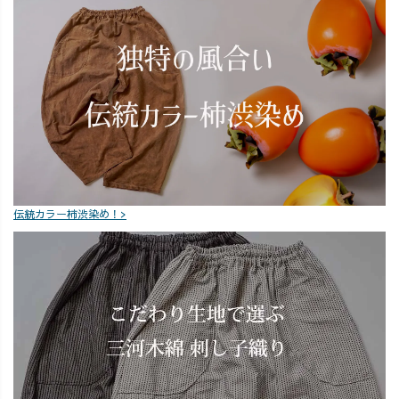
伝統カラー柿渋染め！>