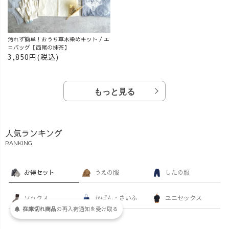
汚れず簡単！おうち草木染めキット / エ
コバッグ【西尾の抹茶】
3,850円(税込)
もっと見る
人気ランキング
RANKING
お得セット
うえの服
したの服
ソックス
かばん・さいふ
ユニセックス
在庫切れ商品
の
再入荷
通知を
受け取る