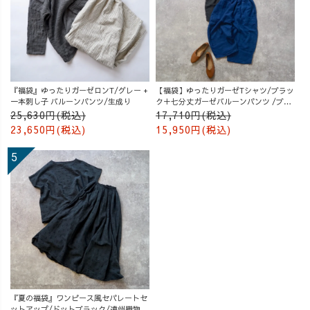
『福袋』ゆったりガーゼロンT/グレー +
【福袋】ゆったりガーゼTシャツ/ブラッ
一本刺し子 バルーンパンツ/生成り
ク＋七分丈ガーゼバルーンパンツ /ブル
ー
25,630円(税込)
17,710円(税込)
23,650円(税込)
15,950円(税込)
『夏の福袋』ワンピース風セパレートセ
ットアップ/ドットブラック/遠州織物