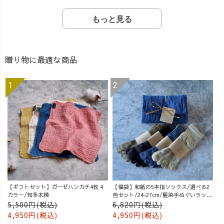
もっと見る
贈り物に最適な商品
【ギフトセット】ガーゼハンカチ4枚 4
【福袋】和紙の5本指ソックス/選べる2
カラー/知多木綿
色セット/24-27cm/藍染手ぬぐいラッピ
ング付
5,500円(税込)
6,820円(税込)
4,950円(税込)
4,950円(税込)