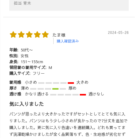
担当 青木
2024-05-26
たま様
購入確認済み
年齢:
50代〜
性別:
女性
身長:
151～155cm
普段着の着用サイズ:
M
購入サイズ:
フリー
着用感
小さめ
大きめ
厚さ
薄め
厚め
透け感
かなり透ける
透けなし
気に入りました
パンツが思ったより大きかったですがセットとしてとても気に入
りました。パンツはもう少し小さめが良かったので7分丈を追加で
購入しました。更に気に入り色違いを連続購入。どれも買ってま
ず洗濯乾燥かけましたが全く品質落ちず、色・生地感が劣化せず