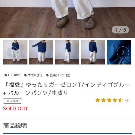
1
/
8
UZUiRO
生成り(白)
藍染(インド藍)
『福袋』ゆったりガーゼロンT/インディゴブルー
+ バルーンパンツ/生成り
4件
201pt 獲得
SOLD OUT
商品説明