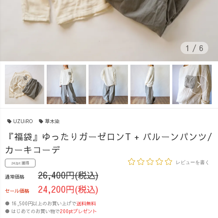
1
/
6
UZUiRO
草木染
『福袋』ゆったりガーゼロンT + バルーンパンツ/
カーキコーデ
レビューを書く
242pt 獲得
26,400円(税込)
通常価格
24,200円(税込)
セール価格
● 16,500円以上のお買い上げで
送料無料
● はじめてのお買い物で
200ptプレゼント