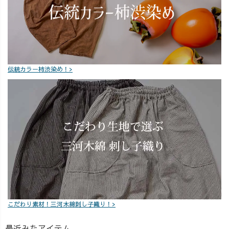
伝統カラー柿渋染め！>
こだわり素材！三河木綿刺し子織り！>
最近みたアイテム