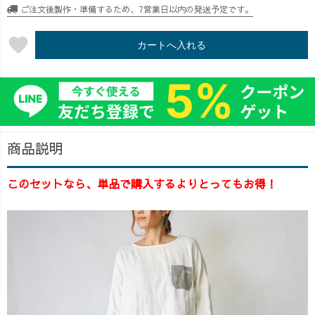
ご注文後製作・準備するため、7営業日以内の発送予定です。
favorite
カートへ入れる
商品説明
このセットなら、単品で購入するよりとってもお得！