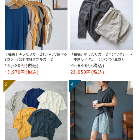
【福袋】ゆったりガーゼTシャツ/選べる
『福袋』ゆったりガーゼロンT/グレー +
2カラー/知多木綿ダブルガーゼ
一本刺し子 バルーンパンツ/生成り
14,520円(税込)
25,630円(税込)
13,970円(税込)
23,650円(税込)