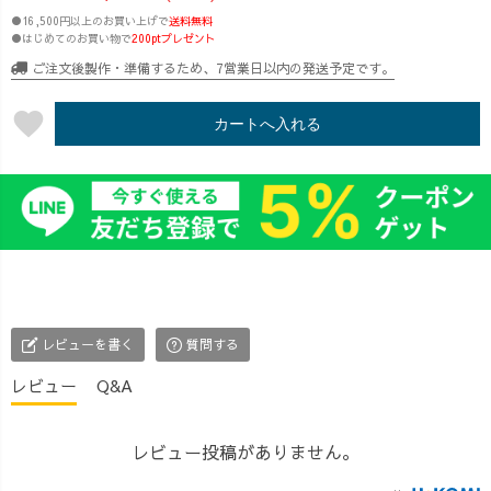
●16,500円以上のお買い上げで
送料無料
●はじめてのお買い物で
200ptプレゼント
ご注文後製作・準備するため、7営業日以内の発送予定です。
favorite
カートへ入れる
レビューを書く
質問する
レビュー
Q&A
レビュー投稿がありません。