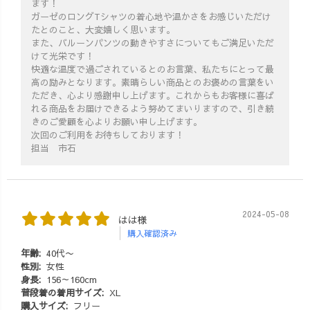
ます！
ガーゼのロングTシャツの着心地や温かさをお感じいただけ
たとのこと、大変嬉しく思います。
また、バルーンパンツの動きやすさについてもご満足いただ
けて光栄です！
快適な温度で過ごされているとのお言葉、私たちにとって最
高の励みとなります。素晴らしい商品とのお褒めの言葉をい
ただき、心より感謝申し上げます。これからもお客様に喜ば
れる商品をお届けできるよう努めてまいりますので、引き続
きのご愛顧を心よりお願い申し上げます。
次回のご利用をお待ちしております！
担当 市石
2024-05-08
はは様
購入確認済み
年齢:
40代〜
性別:
女性
身長:
156～160cm
普段着の着用サイズ:
XL
購入サイズ:
フリー