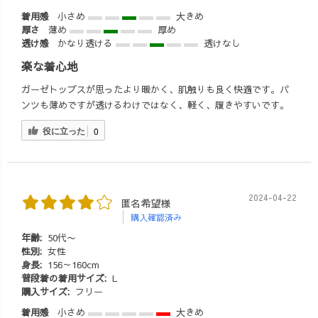
着用感
小さめ
大きめ
厚さ
薄め
厚め
透け感
かなり透ける
透けなし
楽な着心地
ガーゼトップスが思ったより暖かく、肌触りも良く快適です。パ
ンツも薄めですが透けるわけではなく、軽く、履きやすいです。
役に立った
0
2024-04-22
匿名希望様
購入確認済み
年齢:
50代〜
性別:
女性
身長:
156～160cm
普段着の着用サイズ:
L
購入サイズ:
フリー
着用感
小さめ
大きめ