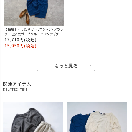
【福袋】ゆったりガーゼTシャツ/ブラッ
ク＋七分丈ガーゼバルーンパンツ /ブル
ー
17,710円(税込)
15,950円(税込)
もっと見る
関連アイテム
RELATED ITEM