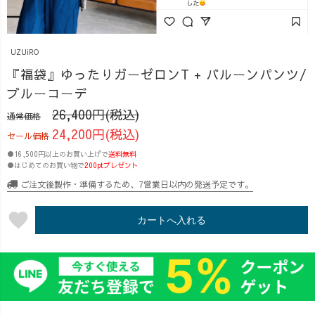
UZUiRO
『福袋』ゆったりガーゼロンT + バルーンパンツ/
ブルーコーデ
26,400円(税込)
通常価格
24,200円(税込)
セール価格
●16,500円以上のお買い上げで
送料無料
●はじめてのお買い物で
200ptプレゼント
ご注文後製作・準備するため、7営業日以内の発送予定です。
favorite
カートへ入れる