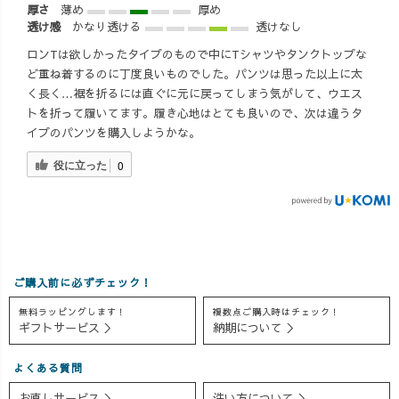
厚さ
薄め
厚め
透け感
かなり透ける
透けなし
ロンTは欲しかったタイプのもので中にTシャツやタンクトップな
ど重ね着するのに丁度良いものでした。パンツは思った以上に太
く長く…裾を折るには直ぐに元に戻ってしまう気がして、ウエス
トを折って履いてます。履き心地はとても良いので、次は違うタ
イプのパンツを購入しようかな。
役に立った
0
ご購入前に必ずチェック！
無料ラッピングします！
複数点ご購入時はチェック！
ギフトサービス ＞
納期について ＞
よくある質問
お直しサービス ＞
洗い方について ＞