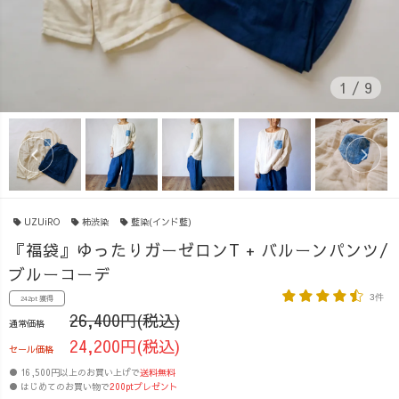
1
/
9
UZUiRO
柿渋染
藍染(インド藍)
『福袋』ゆったりガーゼロンT + バルーンパンツ/
ブルーコーデ
3件
242pt 獲得
26,400円(税込)
通常価格
24,200円(税込)
セール価格
● 16,500円以上のお買い上げで
送料無料
● はじめてのお買い物で
200ptプレゼント