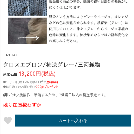
UZUiRO
クロスエプロン/柿渋グレー/三河織物
13,200円(税込)
通常価格
●16,500円以上のお買い上げで
送料無料
●はじめてのお買い物で
200ptプレゼント
ご注文後製作・準備するため、7営業日以内の発送予定です。
残り在庫数わずか
favorite
カートへ入れる