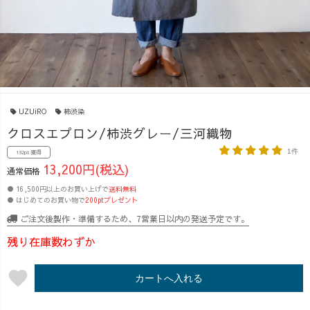
UZUiRO
柿渋染
クロスエプロン/柿渋グレー/三河織物
1件
132pt 獲得
13,200円(税込)
通常価格
● 16,500円以上のお買い上げで
送料無料
● はじめてのお買い物で
200ptプレゼント
ご注文後製作・準備するため、7営業日以内の発送予定です。
残り在庫数わずか
favorite
カートへ入れる