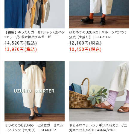
【福袋】ゆったりガーゼTシャツ/選べる
はじめてのUZUiRO｜バルーンパンツ8
2カラー/知多木綿ダブルガーゼ
分丈（生成り）｜STARTER
14,520円(税込)
12,100円(税込)
13,970円(税込)
10,450円(税込)
はじめてのUZUiRO｜七分丈ガーゼバル
さらふわコットンレギンス/5カラー/三
ーンパンツ（生成り）｜STARTER
河産ニット/MOTTAiiNA/2026