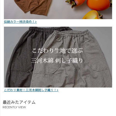
伝統カラー柿渋染め！>
こだわり素材！三河木綿刺し子織り！>
最近みたアイテム
RECENTLY VIEW