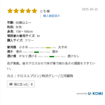
2025-05-23
とも様
購入確認済み
年齢:
60歳以上〜
性別:
女性
身長:
156～160cm
普段着の着用サイズ:
M
購入サイズ:
フリー
着用感
小さめ
大きめ
厚さ
薄め
厚め
透け感
かなり透ける
透けなし
色が素敵。後ろクロスなので体が楽で紐の長さの調節もできてい
い。
商品：
クロスエプロン/柿渋グレー/三河織物
役に立った
0