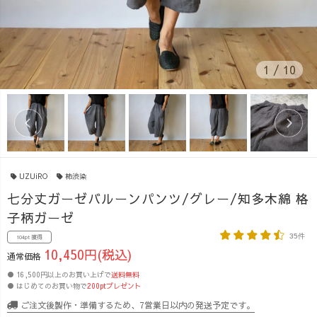
1
/
10
UZUiRO
柿渋染
七分丈ガーゼバルーンパンツ/グレー/知多木綿 格
子柄ガーゼ
35件
104pt 獲得
10,450円(税込)
通常価格
● 16,500円以上のお買い上げで
送料無料
● はじめてのお買い物で
200ptプレゼント
ご注文後製作・準備するため、7営業日以内の発送予定です。