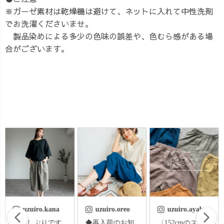
※ガーゼ素材は乾燥機は避けて、ネットに入れて中性洗剤
でお洗濯くださいませ。
製品染めによる多少の色味の誤差や、色むら感がある場
合がございます。
uzuiro.oreo
uzuiro.ayaka
uzu.jp
◆再入荷のお知
〈152cmのスタ
⭐︎酷暑をガーゼで