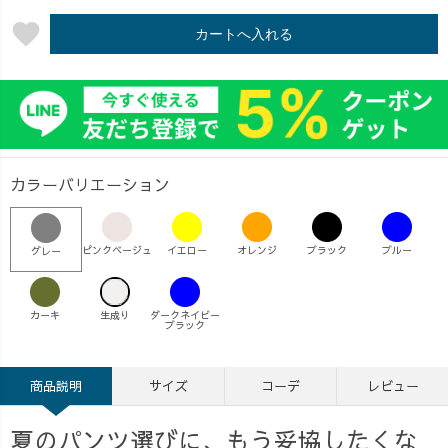
favorite
カートへ入れる
カラーバリエーション
ピンクベージュ
イエロー
オレンジ
ブラック
ブルー
グレー
カーキ
生成り
ダークネイビー
ブラック
商品説明
サイズ
コーデ
レビュー
夏のパンツ選びに、もう妥協したくな