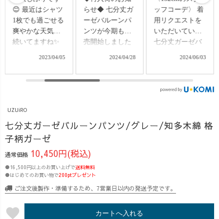
らせ◆ 七分丈ガ
ッフコーデ〉 着
乗り切る⭐︎ 皆
ーゼバルーンパ
用リクエストを
様、☀️夏バテは
ンツが今期も販
いただいていた
大丈夫ですか😭
売開始しました
七分丈ガーゼバ
💦 信じられない
ー！！✨ 格子柄
ルーンパンツの
くらいの暑さ
2024/04/28
2024/06/03
2024/07/23
のガーゼで、軽
着用動画です🎞️
に、そろそろ身
くて触り心地が
涼しくて肌触り
体が溶けそうで
良いから、 「夏
の良いパンツは
す🫠笑 暑さを少
は毎日これ履い
これからの季節
しでも和らげ、
てます！😆」 な
にぴったり🎐 ち
快適に過ごす方
UZUiRO
んて嬉しいお声
ょうど今日ご来
法。 その一つ
七分丈ガーゼバルーンパンツ/グレー/知多木綿 格
もたくさんいた
店いただいたお
に、服の素材選
子柄ガーゼ
だいてます♪ 再
客様へおすすめ
び!! これ、重要
販スタートした
したところ"気持
ですよね!👀✨
10,450円(税込)
通常価格
ら、 「この時を
ちいい〜〜✨"と
UZUiROでは、
●16,500円以上のお買い上げで
送料無料
待ってまし
嬉しいお言葉を
夏に大人気!ダブ
●はじめてのお買い物で
200ptプレゼント
た！！✨」なん
頂きました◎ 皆
ルガーゼのトッ
ご注文後製作・準備するため、7営業日以内の発送予定です。
てお声も🤣❤️あ
さんもこの肌触
プスがたくさん♪
りがとうござい
りをぜひ体感し
今回は、4月から
favorite
カートへ入れる
ます😁 昨日か
てほしいです、
新入社員のYUi