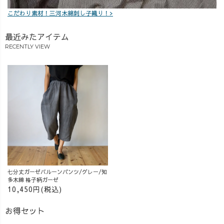
染め
こだわり素材！三河木綿刺し子織り！>
最近みたアイテム
RECENTLY VIEW
七分丈ガーゼバルーンパンツ/グレー/知
多木綿 格子柄ガーゼ
10,450円(税込)
お得セット