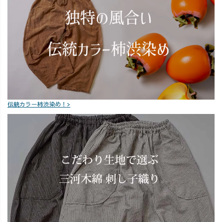
スリーブ/三河ニ
ツコーデ #バル
感じにカバー
ット(愛知県西尾
ーンパンツ #七
し、 「え？妊婦
市) ・七分丈ガー
分丈バルーンパ
さんだった
ゼバルーンパン
ンツ #ガーゼ #西
の？？！」 なん
ツ(愛知県半田市
尾市
て言われちゃう
産) #夏コ
トップスに仕上
ーデ #ニットベ
がってますよ💪
ストコーデ #草
🔥🤤 今年は
木染め #藍染 #西
夏が長そうなの
尾 #再販 #ガーゼ
で、ぜひ
伝統カラー柿渋染め！>
パンツ #パンツ
UZUiROのガー
コーデ #アラサ
ゼトップスで酷
ー女子 #アラサ
暑を乗り切って
ーコーデ #ワー
みてはいかがで
ママコーデ
しょうか？🤗✨
#uzuirocode #
夏コーデ #残暑
コーデ #妊婦コ
ーデ #体型カバ
ーコーデ #草木
染め #藍染 #柿渋