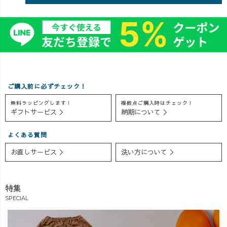
ら販売開始し
ぜひチェックし
ちゃんがデザイ
た、2wayショー
てみてください
ンした、 バルー
トニットベスト
✨✨ 着用アイテ
ンタックガーゼT
と、リニューア
ムは プロフィー
シャツのご紹介
ルしたノースリ
ルリンクよりご
🤗 OREOは現
ーブと合わせて
覧いただけます
在妊娠8ヶ月を突
パシャリ📷✨ 予
▷▷▷
き進み中。 ウェ
想以上の生成り
uzuiro.ayaka
ストは90cmを超
ご購入前に必ずチェック！
の可愛さに、そ
#uzuiro
えてまいりまし
無料ラッピングします！
複数点ご購入時はチェック！
のまま自宅に持
#uzuirocode
て、飛ぶ鳥を落
ギフトサービス ＞
納期について ＞
ち帰ってきちゃ
#uzuiroリクエス
とす勢いでお腹
いました😆❤️ こ
ト #uzuirostaff #
周りが成長を遂
よくある質問
れから夏まで超
大人コーデ #マ
げています🤣 そ
ヘビロテしそう
マコーデ #20代
れだけではな
お直しサービス ＞
洗い方について ＞
な予感がプンプ
コーデ #30代コ
く、二の腕・お
ンです🤤 【着
ーデ #低身長コ
尻・背中にも余
用アイテム】 ・
ーデ #152cmコー
すことなくつい
特集
2wayショートニ
デ #草木染め #藍
てくるお肉さん
SPECIAL
ットベスト(愛知
染め #春コーデ #
🍖 そんな気にな
県西尾市) ・ノー
夏コーデ #パン
る部分も、良い