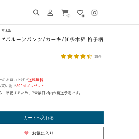
0
0
草木染
ゼバルーンパンツ/カーキ/知多木綿 格子柄
35件
円以上のお買い上げで
送料無料
お買い物で
200ptプレゼント
作・準備するため、7営業日以内の発送予定です。
カートへ入れる
favorite
お気に入り