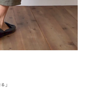
なる」
、