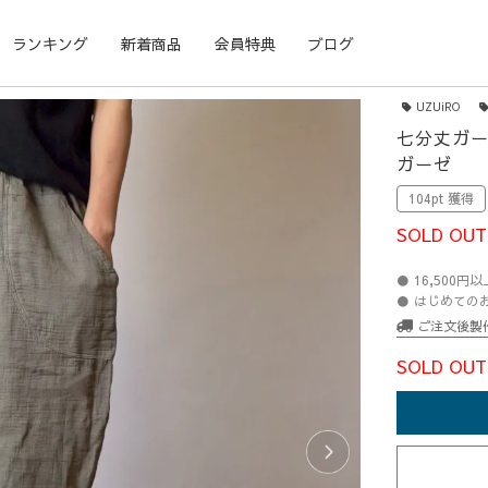
ランキング
新着商品
会員特典
ブログ
UZUiRO
七分丈ガー
ガーゼ
104pt 獲得
SOLD OUT
● 16,500
● はじめての
ご注文後製
SOLD OUT