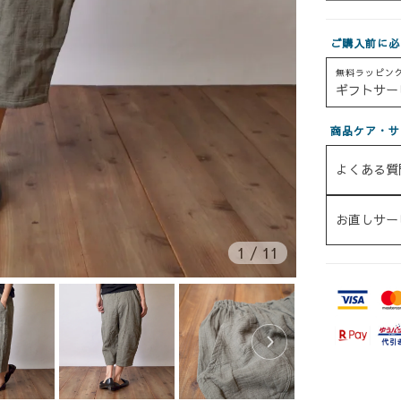
ご購入前に必
無料ラッピン
ギフトサー
商品ケア・サ
よくある質
お直しサー
1
/
11