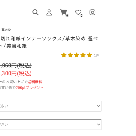
0
0
草木染
切れ和紙インナーソックス/草木染め 選べ
ト/美濃和紙
1件
3,960円(税込)
3,300円(税込)
円以上のお買い上げで
送料無料
お買い物で
200ptプレゼント