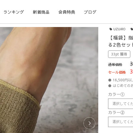
ランキング
新着商品
会員特典
ブログ
UZUiRO
【福袋】指
る2色セッ
33pt 獲得
通常価格
セール価格
● 16,500
● はじめての
カラー①
カラー②