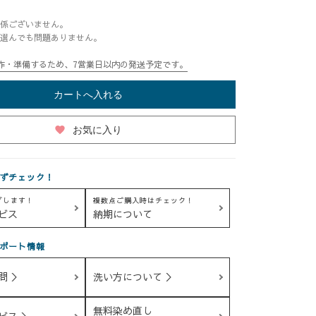
係ございません。
選んでも問題ありません。
作・準備するため、7営業日以内の発送予定です。
カートへ入れる
favorite
お気に入り
ずチェック！
グします！
複数点ご購入時はチェック！
ビス
納期について
ポート情報
問 ＞
洗い方について ＞
無料染め直し