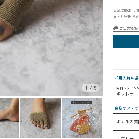
※選ぶ順番は関
※同じ選択肢を
ご注文後製
ご購入前に必
1
/
9
無料ラッピン
ギフトサー
商品ケア・サ
よくある質