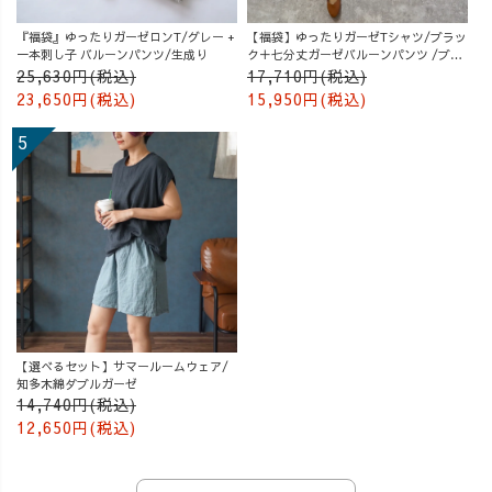
『福袋』ゆったりガーゼロンT/グレー +
【福袋】ゆったりガーゼTシャツ/ブラッ
一本刺し子 バルーンパンツ/生成り
ク＋七分丈ガーゼバルーンパンツ /ブル
ー
25,630円(税込)
17,710円(税込)
23,650円(税込)
15,950円(税込)
【選べるセット】サマールームウェア/
知多木綿ダブルガーゼ
14,740円(税込)
12,650円(税込)