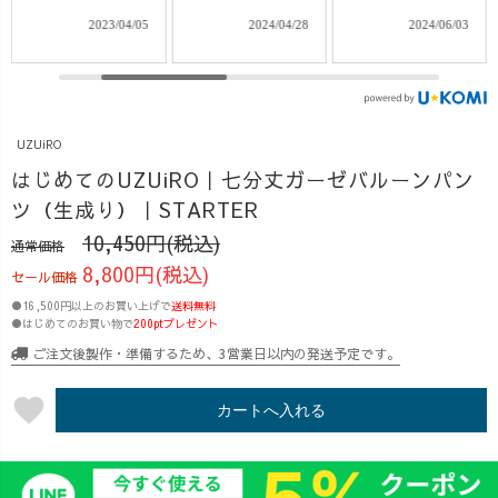
ー！！✨ 格子柄
ルーンパンツの
くらいの暑さ
2024/04/28
2024/06/03
2024/07/23
のガーゼで、軽
着用動画です🎞️
に、そろそろ身
くて触り心地が
涼しくて肌触り
体が溶けそうで
良いから、 「夏
の良いパンツは
す🫠笑 暑さを少
は毎日これ履い
これからの季節
しでも和らげ、
てます！😆」 な
にぴったり🎐 ち
快適に過ごす方
UZUiRO
んて嬉しいお声
ょうど今日ご来
法。 その一つ
はじめてのUZUiRO｜七分丈ガーゼバルーンパン
もたくさんいた
店いただいたお
に、服の素材選
ツ（生成り）｜STARTER
だいてます♪ 再
客様へおすすめ
び!! これ、重要
販スタートした
したところ"気持
ですよね!👀✨
10,450円(税込)
通常価格
ら、 「この時を
ちいい〜〜✨"と
UZUiROでは、
8,800円(税込)
セール価格
待ってまし
嬉しいお言葉を
夏に大人気!ダブ
●16,500円以上のお買い上げで
送料無料
た！！✨」なん
頂きました◎ 皆
ルガーゼのトッ
●はじめてのお買い物で
200ptプレゼント
てお声も🤣❤️あ
さんもこの肌触
プスがたくさん♪
ご注文後製作・準備するため、3営業日以内の発送予定です。
りがとうござい
りをぜひ体感し
今回は、4月から
ます😁 昨日か
てほしいです、
新入社員のYUi
favorite
ら販売開始し
ぜひチェックし
ちゃんがデザイ
カートへ入れる
た、2wayショー
てみてください
ンした、 バルー
トニットベスト
✨✨ 着用アイテ
ンタックガーゼT
と、リニューア
ムは プロフィー
シャツのご紹介