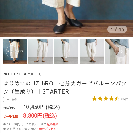
1
/
15
UZUiRO
生成り(白)
はじめてのUZUiRO｜七分丈ガーゼバルーンパン
ツ（生成り）｜STARTER
35件
88pt 獲得
10,450円(税込)
通常価格
8,800円(税込)
セール価格
● 16,500円以上のお買い上げで
送料無料
● はじめてのお買い物で
200ptプレゼント