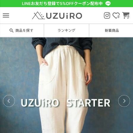
menu
0
0
search
商品を探す
ランキング
新着商品