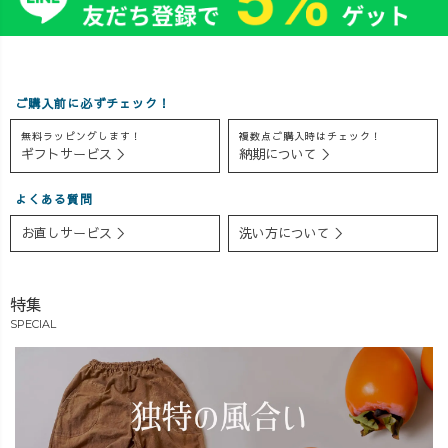
ルしたノースリ
ルリンクよりご
🤗 OREOは現
ーブと合わせて
覧いただけます
在妊娠8ヶ月を突
パシャリ📷✨ 予
▷▷▷
き進み中。 ウェ
想以上の生成り
uzuiro.ayaka
ストは90cmを超
の可愛さに、そ
#uzuiro
えてまいりまし
ご購入前に必ずチェック！
のまま自宅に持
#uzuirocode
て、飛ぶ鳥を落
無料ラッピングします！
複数点ご購入時はチェック！
ち帰ってきちゃ
#uzuiroリクエス
とす勢いでお腹
ギフトサービス ＞
納期について ＞
いました😆❤️ こ
ト #uzuirostaff #
周りが成長を遂
れから夏まで超
大人コーデ #マ
げています🤣 そ
よくある質問
ヘビロテしそう
マコーデ #20代
れだけではな
な予感がプンプ
コーデ #30代コ
く、二の腕・お
お直しサービス ＞
洗い方について ＞
ンです🤤 【着
ーデ #低身長コ
尻・背中にも余
用アイテム】 ・
ーデ #152cmコー
すことなくつい
2wayショートニ
デ #草木染め #藍
てくるお肉さん
特集
ットベスト(愛知
染め #春コーデ #
🍖 そんな気にな
SPECIAL
県西尾市) ・ノー
夏コーデ #パン
る部分も、良い
スリーブ/三河ニ
ツコーデ #バル
感じにカバー
ット(愛知県西尾
ーンパンツ #七
し、 「え？妊婦
市) ・七分丈ガー
分丈バルーンパ
さんだった
ゼバルーンパン
ンツ #ガーゼ #西
の？？！」 なん
ツ(愛知県半田市
尾市
て言われちゃう