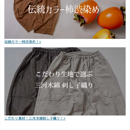
産) #夏コ
トップスに仕上
ーデ #ニットベ
がってますよ💪
ストコーデ #草
🔥🤤 今年は
木染め #藍染 #西
夏が長そうなの
尾 #再販 #ガーゼ
で、ぜひ
パンツ #パンツ
UZUiROのガー
伝統カラー柿渋染め！>
コーデ #アラサ
ゼトップスで酷
ー女子 #アラサ
暑を乗り切って
ーコーデ #ワー
みてはいかがで
ママコーデ
しょうか？🤗✨
#uzuirocode #
夏コーデ #残暑
コーデ #妊婦コ
ーデ #体型カバ
ーコーデ #草木
染め #藍染 #柿渋
染め
こだわり素材！三河木綿刺し子織り！>