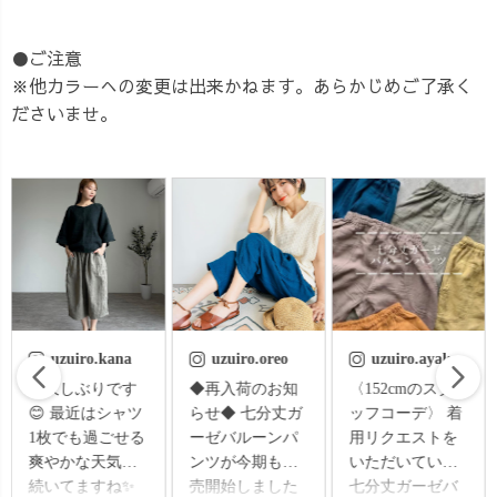
●ご注意
※他カラーへの変更は出来かねます。あらかじめご了承く
ださいませ。
uzuiro.oreo
uzuiro.ayaka
uzu.jp
◆再入荷のお知
〈152cmのスタ
⭐︎酷暑をガーゼで
らせ◆ 七分丈ガ
ッフコーデ〉 着
乗り切る⭐︎ 皆
ーゼバルーンパ
用リクエストを
様、☀️夏バテは
ンツが今期も販
いただいていた
大丈夫ですか😭
売開始しました
七分丈ガーゼバ
💦 信じられない