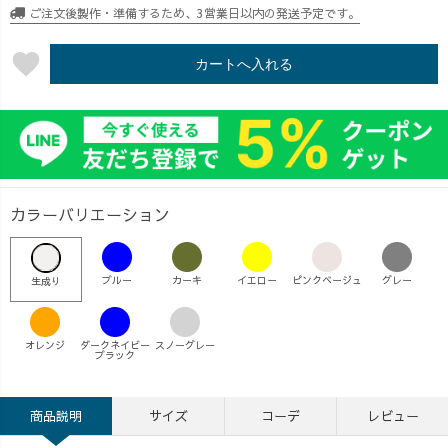
ご注文後製作・準備するため、3営業日以内の発送予定です。
favorite
カートへ入れる
カラーバリエーション
ブルー
カーキ
イエロー
ピンクベージュ
グレー
生成り
オレンジ
ダークネイビー
スノーグレー
ブラック
商品説明
サイズ
コーデ
レビュー