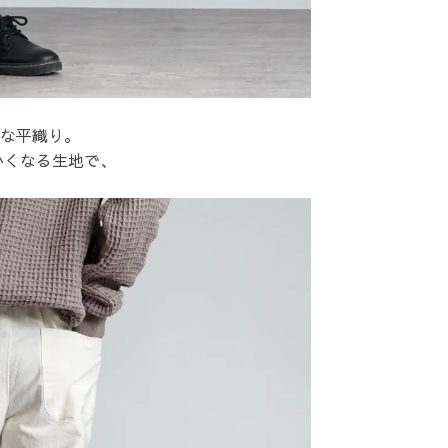
夫な平織り。
かくなる生地で、