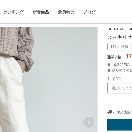
ランキング
新着商品
会員特典
ブログ
UZUiRO
スッキリサ
137pt 獲得
13
通常価格
● 16,500
● はじめての
サイズ:
ご注文後製