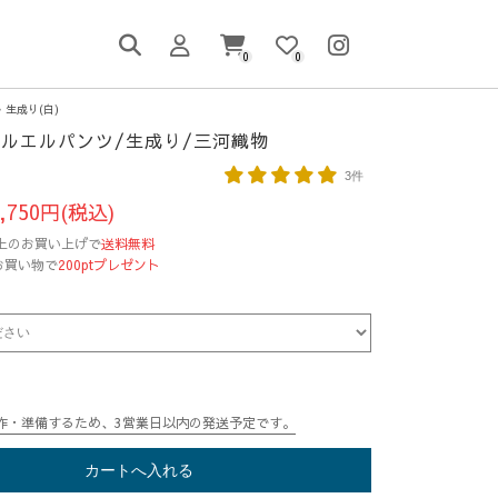
0
0
生成り(白)
ルエルパンツ/生成り/三河織物
3件
,750円(税込)
円以上のお買い上げで
送料無料
お買い物で
200ptプレゼント
作・準備するため、3営業日以内の発送予定です。
カートへ入れる