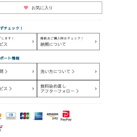
favorite
お気に入り
ずチェック！
グします！
複数点ご購入時はチェック！
ビス
納期について
ポート情報
問 ＞
洗い方について ＞
無料染め直し
ビス ＞
アフターフォロー ＞