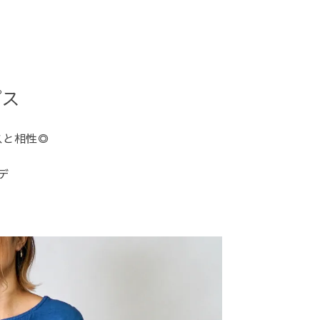
プス
スと相性◎
デ