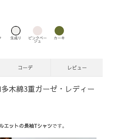
ク
生成り
ピンクベー
カーキ
ジュ
コーデ
レビュー
知多木綿3重ガーゼ・レディー
ルエットの長袖Tシャツ
です。