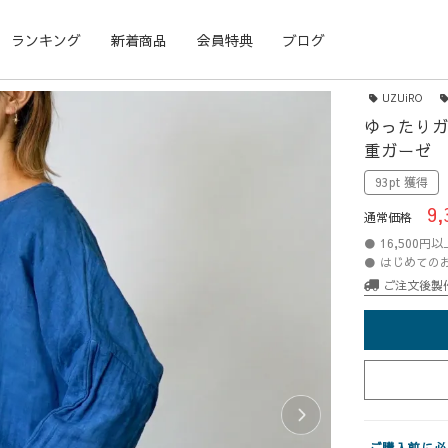
ランキング
新着商品
会員特典
ブログ
UZUiRO
ゆったりガ
重ガーゼ
93pt 獲得
9,
通常価格
● 16,500
● はじめての
ご注文後製
ご購入前に必