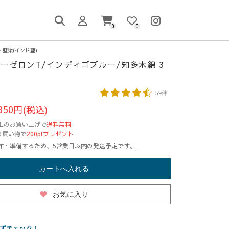
0
0
藍染(インド藍)
ーゼロンT/インディゴブルー/知多木綿 3
59件
350円(税込)
円以上のお買い上げで
送料無料
お買い物で
200ptプレゼント
作・準備するため、5営業日以内の発送予定です。
カートへ入れる
favorite
お気に入り
ずチェック！