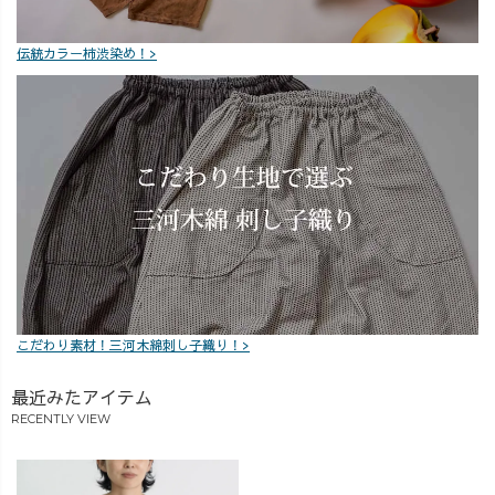
伝統カラー柿渋染め！>
こだわり素材！三河木綿刺し子織り！>
最近みたアイテム
RECENTLY VIEW