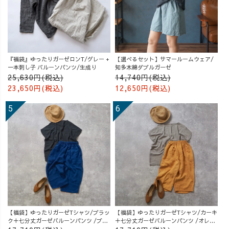
『福袋』ゆったりガーゼロンT/グレー +
【選べるセット】サマールームウェア/
一本刺し子 バルーンパンツ/生成り
知多木綿ダブルガーゼ
25,630円(税込)
14,740円(税込)
23,650円(税込)
12,650円(税込)
【福袋】ゆったりガーゼTシャツ/ブラッ
【福袋】ゆったりガーゼTシャツ/カーキ
ク＋七分丈ガーゼバルーンパンツ /ブル
＋七分丈ガーゼバルーンパンツ /オレン
ー
ジ