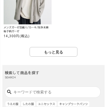
メンズガーゼ羽織り/カーキ/知多木綿
格子柄ガーゼ
14,300円(税込)
もっと見る
検索して商品を探す
SEARCH
search
うえの服
したの服
ユニセックス
キャンプワークパンツ