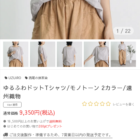
1
/
22
UZUiRO
西尾の抹茶染
ゆるふわドットTシャツ/モノトーン 2カラー/遠
州織物
レビューを書く
93pt 獲得
9,350円(税込)
通常価格
● 16,500円以上のお買い上げで
送料無料
● はじめてのお買い物で
200ptプレゼント
ご注文後製作・準備するため、7営業日以内の発送予定です。