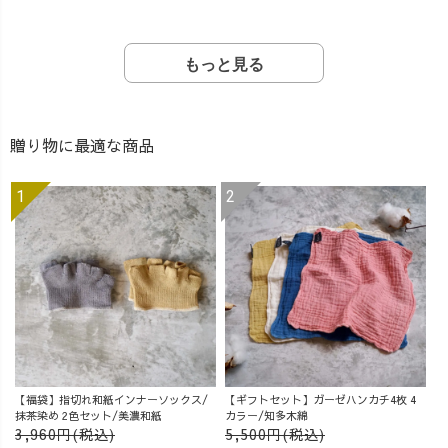
もっと見る
贈り物に最適な商品
【福袋】指切れ和紙インナーソックス/
【ギフトセット】ガーゼハンカチ4枚 4
抹茶染め 2色セット/美濃和紙
カラー/知多木綿
3,960円(税込)
5,500円(税込)