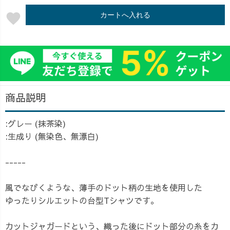
favorite
カートへ入れる
商品説明
:グレー (抹茶染)
:生成り (無染色、無漂白)
-----
風でなびくような、薄手のドット柄の生地を使用した
ゆったりシルエットの台型Tシャツです。
カットジャガードという、織った後にドット部分の糸をカ