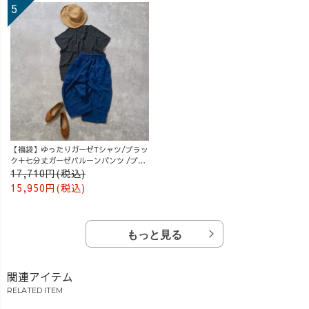
【福袋】ゆったりガーゼTシャツ/ブラッ
ク＋七分丈ガーゼバルーンパンツ /ブル
ー
17,710円(税込)
15,950円(税込)
もっと見る
関連アイテム
RELATED ITEM