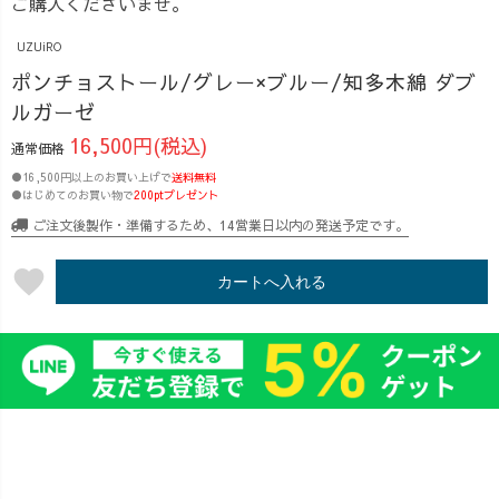
ご購入くださいませ。
UZUiRO
ポンチョストール/グレー×ブルー/知多木綿 ダブ
ルガーゼ
16,500円(税込)
通常価格
●16,500円以上のお買い上げで
送料無料
●はじめてのお買い物で
200ptプレゼント
ご注文後製作・準備するため、14営業日以内の発送予定です。
favorite
カートへ入れる