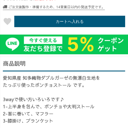
ご注文後製作・準備するため、14営業日以内の発送予定です。
favorite
カートへ入れる
商品説明
愛知県産 知多織物ダブルガーゼの無漂白生地を
たっぷり使ったポンチョストール です。
3wayで使い方いろいろです♪
1-上半身を包んで、ポンチョや大判ストール
2-首に巻いて、マフラー
3-膝掛け、ブランケット