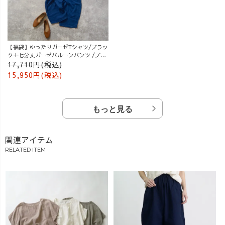
【福袋】ゆったりガーゼTシャツ/ブラッ
ク＋七分丈ガーゼバルーンパンツ /ブル
ー
17,710円(税込)
15,950円(税込)
もっと見る
関連アイテム
RELATED ITEM