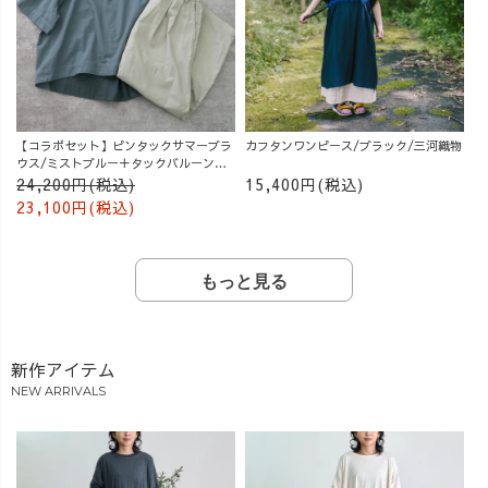
【コラボセット】ピンタックサマーブラ
カフタンワンピース/ブラック/三河織物
ウス/ミストブルー＋タックバルーンパ
ンツ/グレージュ
24,200円(税込)
15,400円(税込)
23,100円(税込)
もっと見る
新作アイテム
NEW ARRIVALS