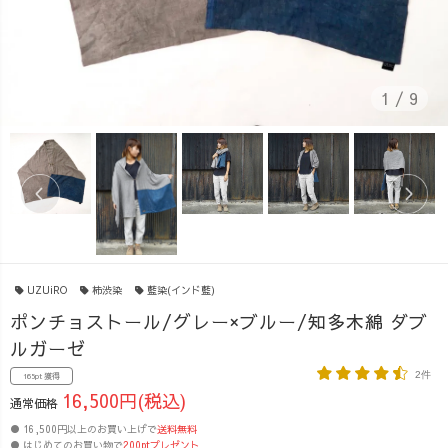
1
/
9
UZUiRO
柿渋染
藍染(インド藍)
ポンチョストール/グレー×ブルー/知多木綿 ダブ
ルガーゼ
2件
165pt 獲得
16,500円(税込)
通常価格
● 16,500円以上のお買い上げで
送料無料
● はじめてのお買い物で
200ptプレゼント