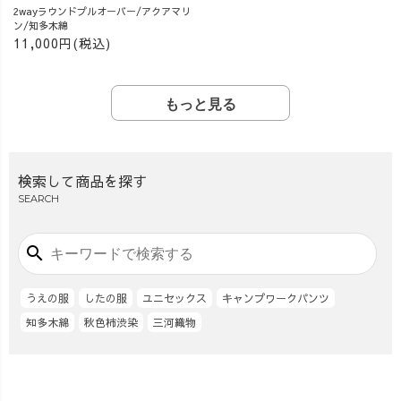
2wayラウンドプルオーバー/アクアマリ
ン/知多木綿
11,000円(税込)
もっと見る
検索して商品を探す
SEARCH
search
うえの服
したの服
ユニセックス
キャンプワークパンツ
知多木綿
秋色柿渋染
三河織物