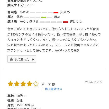
普段着の着用サイズ:
XL
購入サイズ:
フリー
着用感
小さめ
大きめ
厚さ
薄め
厚め
透け感
かなり透ける
透けなし
色合いがとても良いいいです。他の方もおっしゃいましたが身長
が150センチの私には長かった〜。膝下まで垂れ下がり脚に絡んで
ちょっと歩きにくくなります。幅ももぉ少し広くてもいいかな。
穴も幾つかあったらいいなぁ〜。ストールでの使用できないけど
ブランケットとして使ってます。かわいぃので星5
役に立った
0
2024-11-15
まーす様
購入確認済み
年齢:
50代〜
性別:
女性
身長:
156～160cm