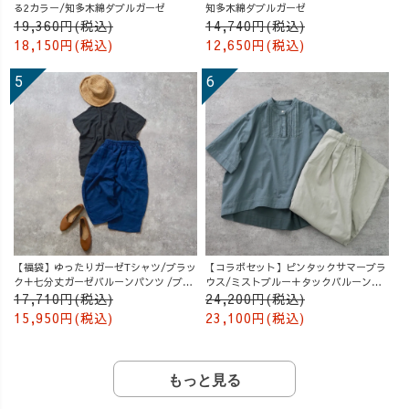
る2カラー/知多木綿ダブルガーゼ
知多木綿ダブルガーゼ
19,360円(税込)
14,740円(税込)
18,150円(税込)
12,650円(税込)
【福袋】ゆったりガーゼTシャツ/ブラッ
【コラボセット】ピンタックサマーブラ
ク＋七分丈ガーゼバルーンパンツ /ブル
ウス/ミストブルー＋タックバルーンパ
ー
ンツ/グレージュ
17,710円(税込)
24,200円(税込)
15,950円(税込)
23,100円(税込)
もっと見る