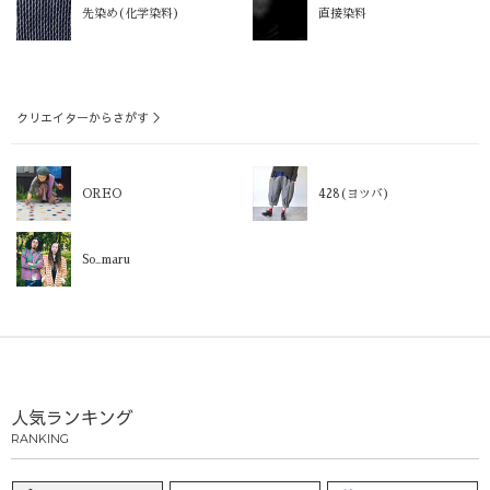
先染め(化学染料)
直接染料
クリエイターからさがす ＞
OREO
428(ヨツバ)
So_maru
人気ランキング
RANKING