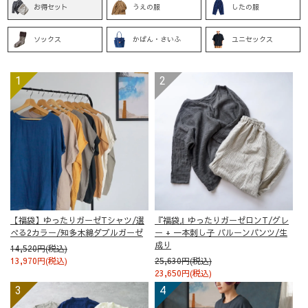
お得セット
うえの服
したの服
ソックス
かばん・さいふ
ユニセックス
【福袋】ゆったりガーゼTシャツ/選
『福袋』ゆったりガーゼロンT/グレ
べる2カラー/知多木綿ダブルガーゼ
ー + 一本刺し子 バルーンパンツ/生
成り
14,520円(税込)
13,970円(税込)
25,630円(税込)
23,650円(税込)