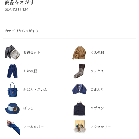
商品をさがす
SEARCH ITEM
カテゴリからさがす ＞
お得セット
うえの服
したの服
ソックス
かばん・さいふ
首まわり
ぼうし
エプロン
アームカバー
アクセサリー