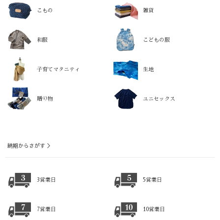
こもの
雑貨
和服
こどもの服
子育てマタニティ
生地
贈り物
ユニセックス
納期からさがす ＞
3営業日
5営業日
7営業日
10営業日