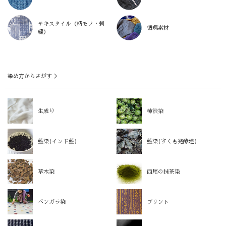
テキスタイル（柄モノ・刺
循環素材
繍）
染め方からさがす ＞
生成り
柿渋染
藍染(インド藍)
藍染(すくも発酵建)
草木染
西尾の抹茶染
ベンガラ染
プリント