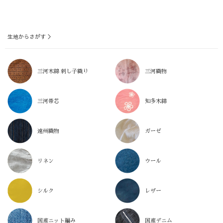
生地からさがす ＞
三河木綿 刺し子織り
三河織物
三河帯芯
知多木綿
遠州織物
ガーゼ
リネン
ウール
シルク
レザー
国産ニット編み
国産デニム