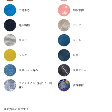
三河帯芯
知多木綿
遠州織物
ガーゼ
リネン
ウール
シルク
レザー
国産ニット編み
国産デニム
テキスタイル（柄モノ・刺
循環素材
繍）
染め方からさがす ＞