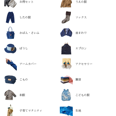
お得セット
うえの服
したの服
ソックス
かばん・さいふ
首まわり
ぼうし
エプロン
アームカバー
アクセサリー
こもの
雑貨
和服
こどもの服
子育てマタニティ
生地