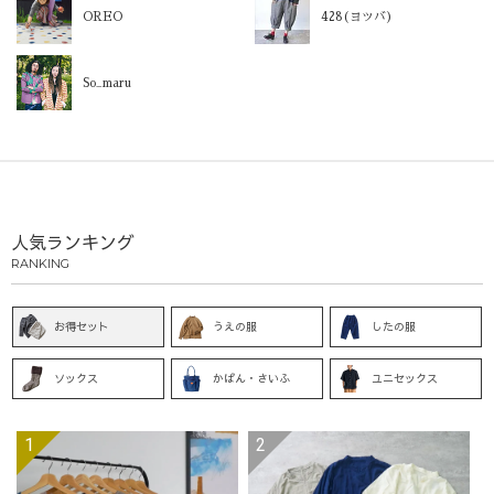
OREO
428(ヨツバ)
So_maru
人気ランキング
RANKING
お得セット
うえの服
したの服
ソックス
かばん・さいふ
ユニセックス