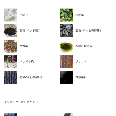
生成り
柿渋染
藍染(インド藍)
藍染(すくも発酵建)
草木染
西尾の抹茶染
ベンガラ染
プリント
先染め(化学染料)
直接染料
クリエイターからさがす ＞