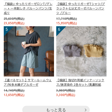
『福袋』ゆったりガーゼロンT/グレ
【福袋】ゆったりガーゼTシャツ/ブ
ー + 一本刺し子 バルーンパンツ/生
ラック＋七分丈ガーゼバルーンパン
成り
ツ /ブルー
25,630円(税込)
17,710円(税込)
23,650円(税込)
15,950円(税込)
【選べるセット】サマールームウェ
【福袋】指切れ和紙インナーソック
ア/知多木綿ダブルガーゼ
ス/抹茶染め 2色セット/美濃和紙
14,740円(税込)
3,960円(税込)
12,650円(税込)
3,300円(税込)
もっと見る