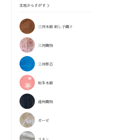
生地からさがす ＞
三河木綿 刺し子織り
三河織物
三河帯芯
知多木綿
遠州織物
ガーゼ
リネン