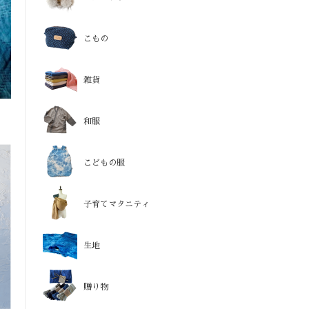
こもの
雑貨
和服
こどもの服
子育てマタニティ
生地
贈り物