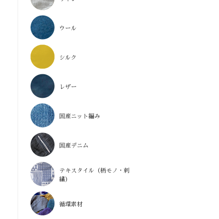
ウール
シルク
レザー
国産ニット編み
国産デニム
テキスタイル（柄モノ・刺
繍）
循環素材