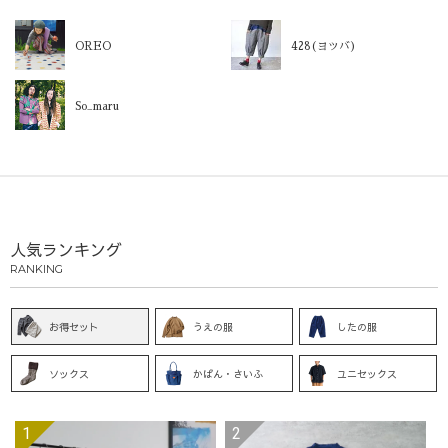
OREO
428(ヨツバ)
So_maru
人気ランキング
RANKING
お得セット
うえの服
したの服
ソックス
かばん・さいふ
ユニセックス