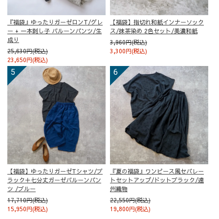
『福袋』ゆったりガーゼロンT/グレ
【福袋】指切れ和紙インナーソック
ー + 一本刺し子 バルーンパンツ/生
ス/抹茶染め 2色セット/美濃和紙
成り
3,960円(税込)
25,630円(税込)
3,300円(税込)
23,650円(税込)
【福袋】ゆったりガーゼTシャツ/ブ
『夏の福袋』ワンピース風セパレー
ラック＋七分丈ガーゼバルーンパン
トセットアップ/ドットブラック/遠
ツ /ブルー
州織物
17,710円(税込)
22,550円(税込)
15,950円(税込)
19,800円(税込)