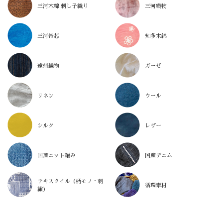
三河木綿 刺し子織り
三河織物
三河帯芯
知多木綿
遠州織物
ガーゼ
リネン
ウール
シルク
レザー
国産ニット編み
国産デニム
テキスタイル（柄モノ・刺
循環素材
繍）