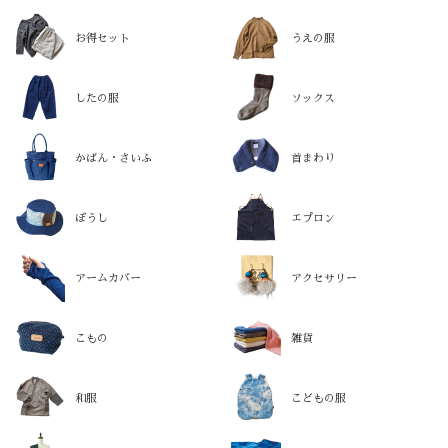
お得セット
うえの服
したの服
ソックス
かばん・さいふ
首まわり
ぼうし
エプロン
アームカバー
アクセサリー
こもの
雑貨
和服
こどもの服