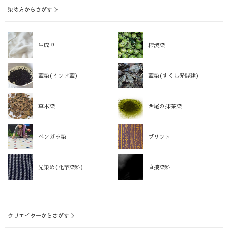
染め方からさがす ＞
生成り
柿渋染
藍染(インド藍)
藍染(すくも発酵建)
草木染
西尾の抹茶染
ベンガラ染
プリント
先染め(化学染料)
直接染料
クリエイターからさがす ＞