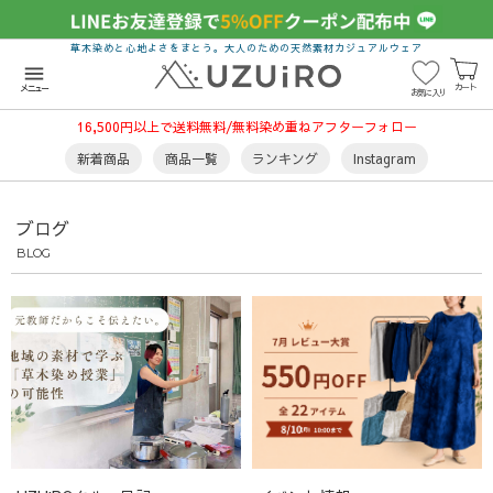
草木染めと心地よさをまとう。大人のための天然素材カジュアルウェア
menu
カート
メニュー
お気に入り
16,500円以上で送料無料/無料染め重ねアフターフォロー
新着商品
商品一覧
ランキング
Instagram
ブログ
BLOG