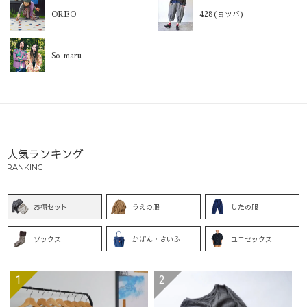
OREO
428(ヨツバ)
So_maru
人気ランキング
RANKING
お得セット
うえの服
したの服
ソックス
かばん・さいふ
ユニセックス