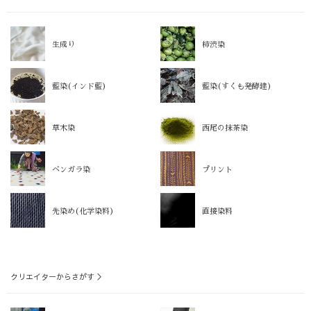
生成り
柿渋染
藍染(インド藍)
藍染(すくも発酵建)
草木染
西尾の抹茶染
ベンガラ染
プリント
先染め(化学染料)
直接染料
クリエイターからさがす ＞