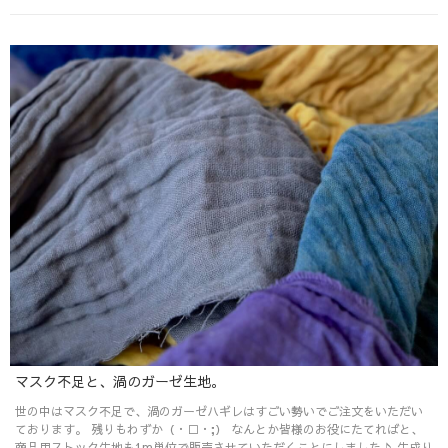
マスク不足と、渦のガーゼ生地。
世の中はマスク不足で、渦のガーゼハギレはすごい勢いでご注文をいただい
ております。 残りもわずか（・□・;） なんとか皆様のお役にたてればと、
商品用ストック生地も1m単位で販売させていただくことにしました♪ 生成り