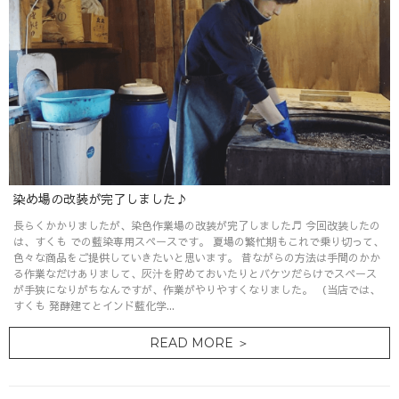
染め場の改装が完了しました♪
長らくかかりましたが、染色作業場の改装が完了しました♬ 今回改装したの
は、すくも での藍染専用スペースです。 夏場の繁忙期もこれで乗り切って、
色々な商品をご提供していきたいと思います。 昔ながらの方法は手間のかか
る作業なだけありまして、灰汁を貯めておいたりとバケツだらけでスペース
が手狭になりがちなんですが、作業がやりやすくなりました。 （当店では、
すくも 発酵建てとインド藍化学...
READ MORE ＞