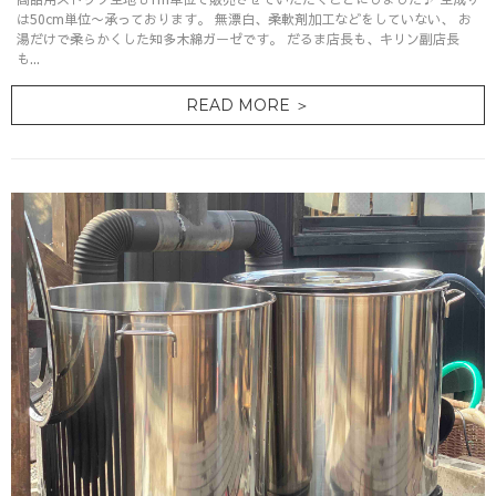
は50cm単位〜承っております。 無漂白、柔軟剤加工などをしていない、 お
湯だけで柔らかくした知多木綿ガーゼです。 だるま店長も、キリン副店長
も...
READ MORE ＞