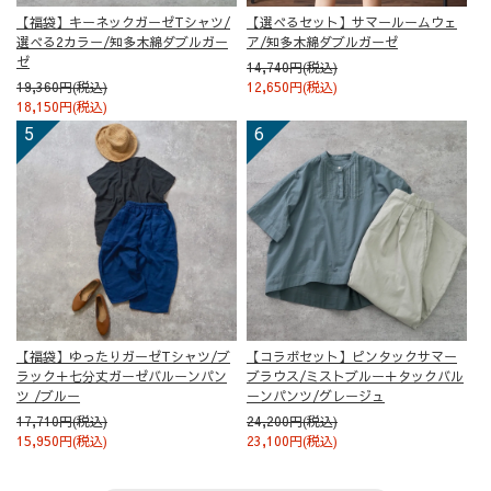
【福袋】キーネックガーゼTシャツ/
【選べるセット】サマールームウェ
選べる2カラー/知多木綿ダブルガー
ア/知多木綿ダブルガーゼ
ゼ
14,740円(税込)
19,360円(税込)
12,650円(税込)
18,150円(税込)
【福袋】ゆったりガーゼTシャツ/ブ
【コラボセット】ピンタックサマー
ラック＋七分丈ガーゼバルーンパン
ブラウス/ミストブルー＋タックバル
ツ /ブルー
ーンパンツ/グレージュ
17,710円(税込)
24,200円(税込)
15,950円(税込)
23,100円(税込)