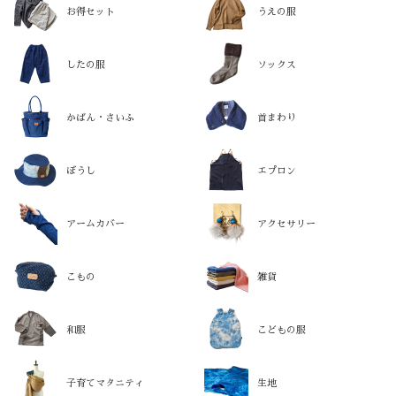
お得セット
うえの服
したの服
ソックス
かばん・さいふ
首まわり
ぼうし
エプロン
アームカバー
アクセサリー
こもの
雑貨
和服
こどもの服
子育てマタニティ
生地