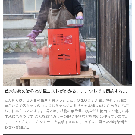
草木染めの染料は結構コストがかかる、、、少しでも節約するための一工夫をご紹介♪
こんにちは、３人目の臨月に突入しました、OREOです♪ 最近特に、お腹が
重たいのでスタッフのしょうこちゃんやかおりちゃん達に助けて もらいなが
ら、仕事をしています。 渦では、植物の葉や茎、根などを使用して地元の綿
生地に色をつけて こんな春色カラーの服や小物などを最近は作っています。
↓ さてさて、こんなカラーを表現するのに、 まずは、買った植物染料を
わざわざ細か...