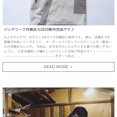
パッチワーク作務衣の2020新作完成です♪
なんだかんだで、おそらく2年ぶりの作務衣の新作です。 実は、店頭までお
客様が出向いてくださって、 オーダーメイドをしていただくことが一番多い
のが作務衣なんです。 今回は、まだまだ少しひんやりする春でも使いやすい
ように、 三河木綿刺し子織のしっかりとした生地で完成です！！ ----------
-------------------------------- まず一つ目は、...
READ MORE ＞