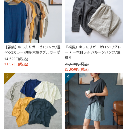
【福袋】ゆったりガーゼTシャツ/選
『福袋』ゆったりガーゼロンT/グレ
べる2カラー/知多木綿ダブルガーゼ
ー + 一本刺し子 バルーンパンツ/生
成り
14,520円(税込)
13,970円(税込)
25,630円(税込)
23,650円(税込)