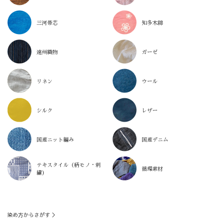
三河帯芯
知多木綿
遠州織物
ガーゼ
リネン
ウール
シルク
レザー
国産ニット編み
国産デニム
テキスタイル（柄モノ・刺
循環素材
繍）
染め方からさがす ＞