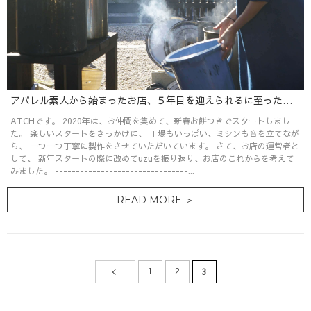
アパレル素人から始まったお店、５年目を迎えられるに至ったこれまで。
ATCHです。 2020年は、お仲間を集めて、新春お餅つきでスタートしまし
た。 楽しいスタートをきっかけに、 干場もいっぱい、ミシンも音を立てなが
ら、 一つ一つ丁寧に製作をさせていただいています。 さて、お店の運営者と
して、 新年スタートの際に改めてuzuを振り返り、お店のこれからを考えて
みました。 --------------------------------...
READ MORE ＞
3
1
2