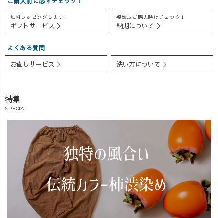
ご購入前に必ずチェック！
が細い方がいい
代ファッション
【着用アイテ
無料ラッピングします！
複数点ご購入時はチェック！
かな？」 と、み
#50代ファッショ
ム】 ・ドルマン
ギフトサービス ＞
納期について ＞
んなで考えて試
ン #50代コーデ #
Tシャツ ・バル
行錯誤しながら
ママコーデ #マ
ーンパンツ #
よくある質問
出来上がってい
マファッション
ドルマン #バル
ます🥹 みんなの
#tshirt
ーンパンツ #パ
お直しサービス ＞
洗い方について ＞
頑張りが形にな
#dolmansleeve
ンツコーデ #ス
り、お客様から
#cotton
ナップ #アラサ
嬉しい喜びのメ
#summercode #草
ーコーデ #アラ
特集
ッセージをいた
木染め #植物染
サー女子 #アラ
SPECIAL
だけることが、
料
サーファッショ
何より嬉しいで
ン #3人育児奮闘
す🤗✨ ぜひ、い
中 #3児ママ #753
ろんな方にお手
#大人カジュアル
に取って喜んで
#カジュアルコー
いただけますよ
デ #リラックス
うに✨ #大人
コーデ #大人女
カジュアル #大
子 #仕事も遊び
人カジュアルコ
も子育ても全力
ーデ #ゆったり
#サンダルコーデ