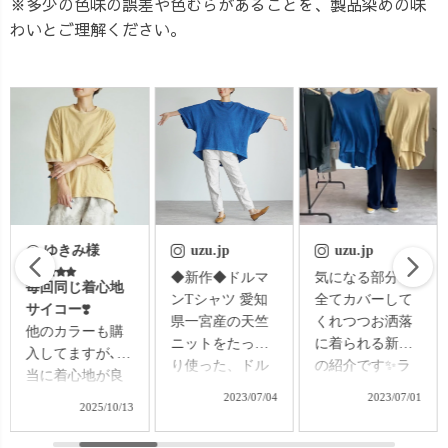
※多少の色味の誤差や色むらがあることを、製品染めの味
わいとご理解ください。
uzu.jp
uzu.jp
uzuiro.oreo
◆新作◆ドルマ
気になる部分を
蒸し蒸しあつあ
ンTシャツ 愛知
全てカバーして
つな7月🥹 染色
県一宮産の天竺
くれつつお洒落
工場は熱々なん
ニットをたっぷ
に着られる新作
ですが、私はゴ
り使った、ドル
の紹介です✨ラ
リゴリの体育会
マンTシャツが先
イブの最後にお
系なので、汗だ
2023/07/04
2023/07/01
2023/07/08
日より販売開始
得なお知らせの
くだくでの仕事
しました🤗 身幅
発表もしている
も結構好きで、