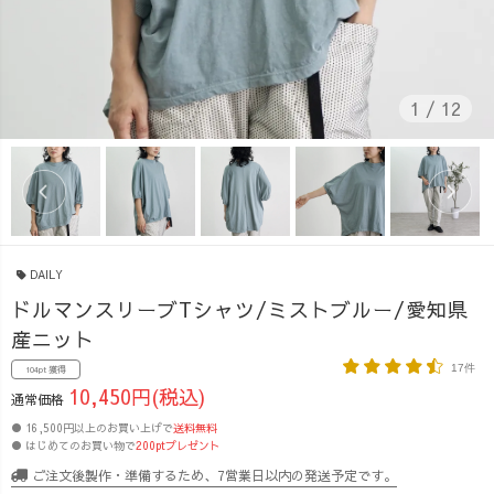
1
/
12
DAILY
ドルマンスリーブTシャツ/ミストブルー/愛知県
産ニット
17件
104pt 獲得
10,450円(税込)
通常価格
● 16,500円以上のお買い上げで
送料無料
● はじめてのお買い物で
200ptプレゼント
ご注文後製作・準備するため、7営業日以内の発送予定です。