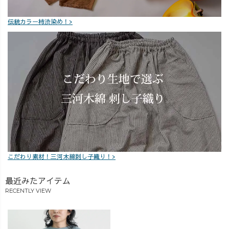
コーデ #バルー
#夏コーデ #メン
ンパンツ #アン
ズライク #仕事
伝統カラー柿渋染め！>
クルパンツ #パ
女子 #仕事が好
ンツコーデ #カ
き #毎日が笑顔
ジュアルファッ
で溢れてる
ション #ナチュ
#uzuiro
ラルコーデ #大
#uzuirocode
人女子 #大人女
子コーデ #メン
ズパンツ #メン
ズコーデ #ユニ
セックス #ユニ
セックスコーデ
#メンズライク #
こだわり素材！三河木綿刺し子織り！>
モノトーンコー
デメンズ #40代
最近みたアイテム
コーデ #30代コ
RECENTLY VIEW
ーデ #50代ファ
ッション #30代
ファッション