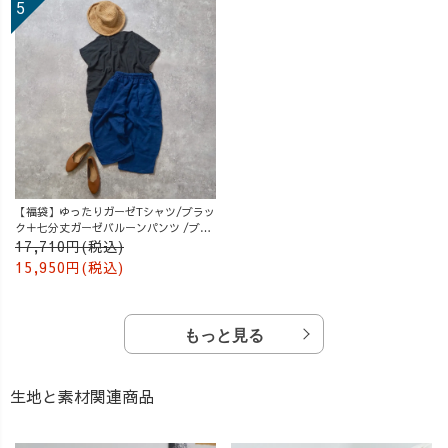
【福袋】ゆったりガーゼTシャツ/ブラッ
ク＋七分丈ガーゼバルーンパンツ /ブル
ー
17,710円(税込)
15,950円(税込)
もっと見る
生地と素材関連商品