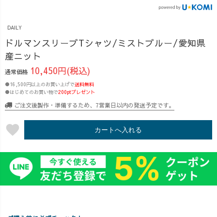
も袖丈もたっぷ
ので、ぜひチェ
サウナ感覚でお
りあるので、体
ックしてみてく
仕事してます🤣
型カバーはもち
ださい♪ #uzuiro
♨️ 今回着用の
DAILY
ろん、ゆったり
#uzuirolive #ドル
ドルマンT、袖の
ドルマンスリーブTシャツ/ミストブルー/愛知県
着られて、着心
マンスリーブ #
モモンガ感がた
産ニット
地も抜群！ モモ
ドルマンt #二の
まらんくかわよ
ンガみたいにみ
腕カバー #下半
いです❤️
10,450円(税込)
通常価格
よーんと広がる
身カバー #上半
UZUiROデザイ
●16,500円以上のお買い上げで
送料無料
シルエットがた
身カバー #体型
ン部でわいわい
●はじめてのお買い物で
200ptプレゼント
まらなく可愛いT
カバー #体型カ
考えながら新作
ご注文後製作・準備するため、7営業日以内の発送予定です。
シャツができま
バーコーデ #ゆ
作れるのが、と
した😆🙌
ったりtシャツ #
っても楽しくて
favorite
カートへ入れる
UZUiROデザイ
楽ちんコーデ #
それもまた、た
ン部では、 「こ
リラックスコー
まらんのです🙌
んなのがあると
デ #夏コーデ #大
✨ 日々色々あり
良いね！」から
人可愛い #サロ
ますが、何事に
試作し、実際に
ペットコーデ #
もポジティブに
着てみて 「あー
パンツコーデ
当たって砕け
じゃない」 「こ
#30代コーデ #30
て、さらに高み
うじゃない」
代ファッション
を目指したいで
「もっと腕周り
#40代コーデ #40
すね〜🤗✨