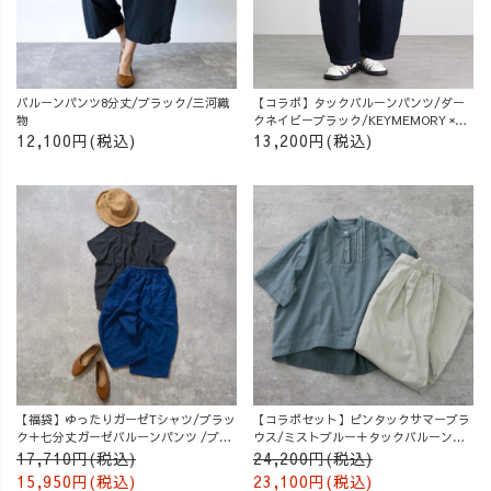
バルーンパンツ8分丈/ブラック/三河織
【コラボ】タックバルーンパンツ/ダー
物
クネイビーブラック/KEYMEMORY ×
UZUiRO
12,100円(税込)
13,200円(税込)
【福袋】ゆったりガーゼTシャツ/ブラッ
【コラボセット】ピンタックサマーブラ
ク＋七分丈ガーゼバルーンパンツ /ブル
ウス/ミストブルー＋タックバルーンパ
ー
ンツ/グレージュ
17,710円(税込)
24,200円(税込)
15,950円(税込)
23,100円(税込)