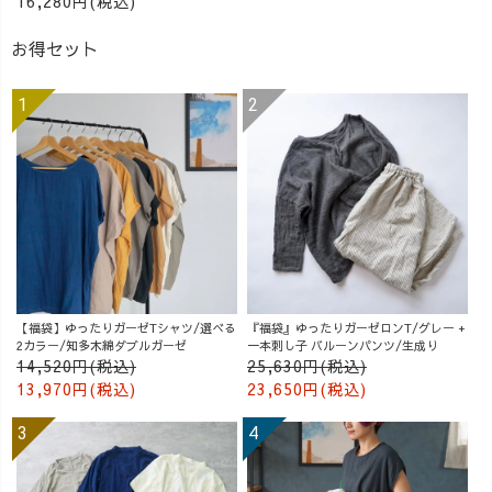
16,280円(税込)
この地域で、面
白い服づくり
お得セット
を。
_______________
_______________
__ #アラフォ
ーコーデ #草木
染め #着痩せコ
ーデ #UZUiRO #
ウズイロ
【福袋】ゆったりガーゼTシャツ/選べる
『福袋』ゆったりガーゼロンT/グレー +
2カラー/知多木綿ダブルガーゼ
一本刺し子 バルーンパンツ/生成り
14,520円(税込)
25,630円(税込)
13,970円(税込)
23,650円(税込)