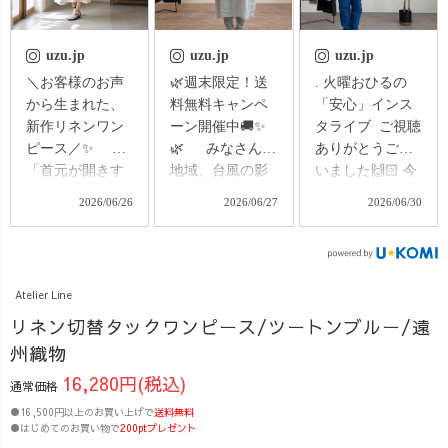
uzu.jp
uzu.jp
uzu.jp
＼お客様のお声
🌿週末限定！送
. 火曜おひるの
から生まれた、
料無料キャンペ
「安心」インス
新作リネンワン
ーン開催中🚚✨
タライブ ご視聴
ピース／✨
🌿 みなさんの
ありがとうござ
「首元が開きす
地域、台風の影
いました🙌🏻 今
ぎるのは少し不
響はいかがでし
回のテーマは、
2026/06/26
2026/06/27
2026/06/30
安…」 「1枚で
ょうか☔️🌀 今
UZUiRO定番パ
涼しく着たいけ
週末はお出かけ
ンツ × 靴選び特
れど、きちんと
やイベントを楽
集🩰 ご紹介した
見えも欲し
しみにされてい
のは ・バルーン
Atelier Line
い。」 そんな
た方も多いと思
パンツ ・キャン
リネン切替タックワンピース/ツートンブルー/遠
お声から生まれ
いますが、 天候
プワークパンツ
た、 リネン100%
の影響で予定が
・スッキリサル
州織物
の新作ワンピー
変わってしまっ
エルパンツ それ
16,280円(税込)
通常価格
スがいよいよ登
た方もいらっし
ぞれシルエット
●16,500円以上のお買い上げで
場します😊 定
送料無料
ゃるかもしれま
の異なる定番パ
●はじめてのお買い物で
200ptプレゼント
番の人気アイテ
せん🥲 ／ そこで
ンツを履き比べ