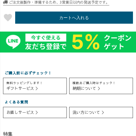
ご注文後製作・準備するため、3営業日以内の発送予定です。
ム「カジュアル
急遽！ ＼
ながら、 パンツ
ワンピース」を
6/27(土)〜
ごとにおすすめ
favorite
ベースに、 風が
6/28(日)の2日間
の靴との組み合
カートへ入れる
通る軽やかな着
限定で ✨全品送
わせをご紹介し
心地はそのまま
料無料キャンペ
ました◎ 「この
に、 首元は安心
ーン✨を開催し
パンツにはどん
感のあるデザイ
ます🎉 じめじめ
な靴が合う？」
ンに。 ゆったり
した季節が続き
「スニーカーと
着られるのに、
ますが、 少しで
サンダルでは印
すっきり見える
もおうち時間を
象がどう変わ
シルエットで、
楽しんでいただ
る？」 そんな疑
ご購入前に必ずチェック！
着るだけでオシ
けたら嬉しいで
問にお応えしな
ャレが楽しめる
す🌿 本日販売開
がら、 足元によ
無料ラッピングします！
複数点ご購入時はチェック！
ギフトサービス ＞
納期について ＞
🙌✨ 体のライ
始した ✔ リネン
るコーディネー
ンを拾いにく
切替タックワン
トの違いや、 バ
よくある質問
く、 一枚さらっ
ピース ✔ 復刻
ランスよく見せ
と着るだけで自
TsugihagiガーゼT
るポイントもお
お直しサービス ＞
洗い方について ＞
然と大人らしく
シャツ など、こ
話ししていま
まとまる一着で
の夏を心地よく
す。 同じトップ
す🌿 さらに、
過ごせるアイテ
スでも、 パンツ
特集