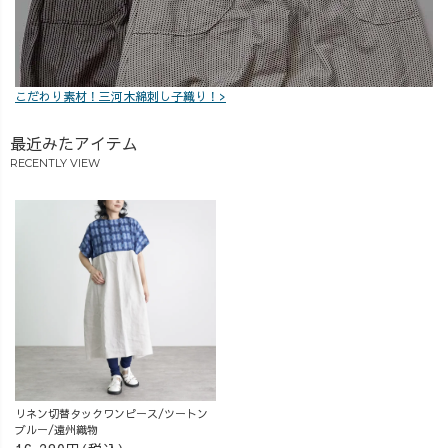
「このパンツに
はこんな靴も合
わせてみた
い！」 「こんな
こだわり素材！三河木綿刺し子織り！>
組み合わせも見
てみたい！」な
最近みたアイテム
ど、 ご質問やリ
RECENTLY VIEW
クエストもぜひ
コメントでお聞
かせください💌
_______________
_______________
__ ［ About
UZUiRO ］ 三河
発カジュアルウ
ェアブランド。
『らしく、心地
よく、着るたび
好きになる』
リネン切替タックワンピース/ツートン
ブルー/遠州織物
—— 100年後も