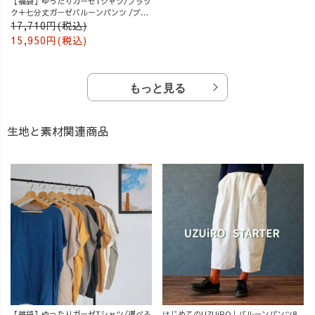
【福袋】ゆったりガーゼTシャツ/ブラッ
ク＋七分丈ガーゼバルーンパンツ /ブル
ー
17,710円(税込)
15,950円(税込)
もっと見る
生地と素材関連商品
【福袋】ゆったりガーゼTシャツ/選べる
はじめてのUZUiRO｜バルーンパンツ8