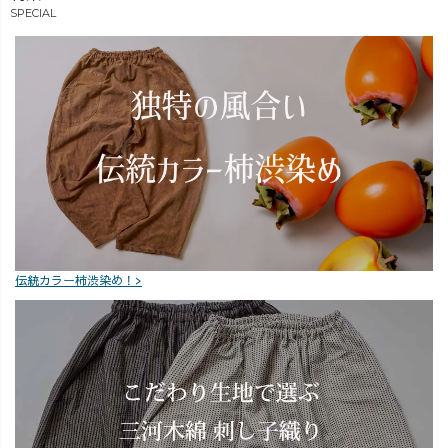
5年前に販売して
ムも登場してい
や靴の組み合わ
SPECIAL
いた、Tsugihagi
ます♪ 詳しい着
せが変わるだけ
ガーゼTシャツ
用感やコーディ
で雰囲気はさま
が、装い新たに
ネートは、 ぜひ
ざま🍒 「自分に
リニューアルし
インスタライブ
はどのシルエッ
て復刻😍 着用
のアーカイブを
トが合うか
感やサイズ感、
ご覧ください😊
な？」と迷われ
細かなポイント
雨の日も、おう
ている方にも、
は… 📺 6/27(土)
ち時間が少し楽
パンツ選びの参
16:30〜のインス
しみになる週末
考にしていただ
タライブで詳し
になりますよう
ける内容になっ
くご紹介しま
に☕️✨ UZUiRO
ています♪ 今回
す！ ぜひライブ
／OREO
もたくさんのコ
伝統カラー柿渋染め！>
で一緒にチェッ
メントをいただ
クしてください
き、ありがとう
ね😊💕
ございました✨
アーカイブを残
していますの
で、 見逃した方
もぜひゆっくり
ご覧ください☺️