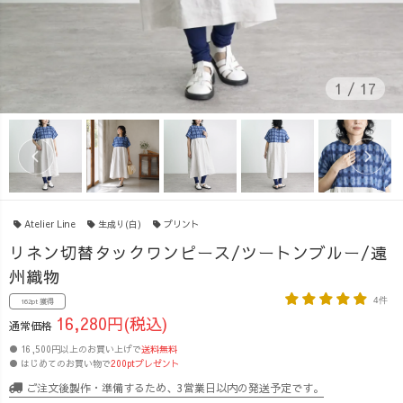
1
/
17
Atelier Line
生成り(白)
プリント
リネン切替タックワンピース/ツートンブルー/遠
州織物
4件
162pt 獲得
16,280円(税込)
通常価格
● 16,500円以上のお買い上げで
送料無料
● はじめてのお買い物で
200ptプレゼント
ご注文後製作・準備するため、3営業日以内の発送予定です。