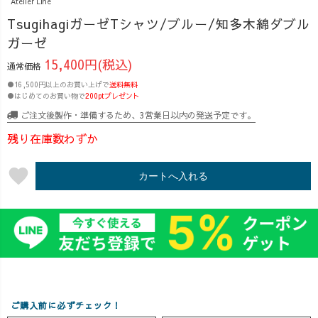
Atelier Line
い。」 そんな
た方も多いと思
パンツ ・キャン
お声から生まれ
いますが、 天候
プワークパンツ
TsugihagiガーゼTシャツ/ブルー/知多木綿ダブル
た、 リネン100%
の影響で予定が
・スッキリサル
ガーゼ
の新作ワンピー
変わってしまっ
エルパンツ それ
15,400円(税込)
通常価格
スがいよいよ登
た方もいらっし
ぞれシルエット
場します😊 定
ゃるかもしれま
の異なる定番パ
●16,500円以上のお買い上げで
送料無料
●はじめてのお買い物で
200ptプレゼント
番の人気アイテ
せん🥲 ／ そこで
ンツを履き比べ
ム「カジュアル
急遽！ ＼
ながら、 パンツ
ご注文後製作・準備するため、3営業日以内の発送予定です。
ワンピース」を
6/27(土)〜
ごとにおすすめ
残り在庫数わずか
ベースに、 風が
6/28(日)の2日間
の靴との組み合
通る軽やかな着
限定で ✨全品送
わせをご紹介し
favorite
心地はそのまま
料無料キャンペ
カートへ入れる
ました◎ 「この
に、 首元は安心
ーン✨を開催し
パンツにはどん
感のあるデザイ
ます🎉 じめじめ
な靴が合う？」
ンに。 ゆったり
した季節が続き
「スニーカーと
着られるのに、
ますが、 少しで
サンダルでは印
すっきり見える
もおうち時間を
象がどう変わ
シルエットで、
楽しんでいただ
る？」 そんな疑
着るだけでオシ
けたら嬉しいで
問にお応えしな
ャレが楽しめる
す🌿 本日販売開
がら、 足元によ
ご購入前に必ずチェック！
🙌✨ 体のライ
始した ✔ リネン
るコーディネー