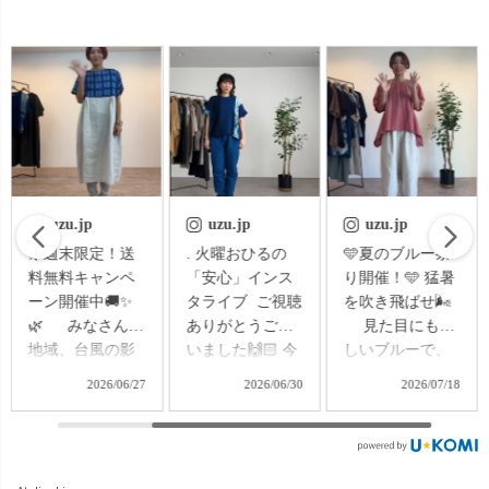
uzu.jp
uzu.jp
uzu.jp
＼お客様のお声
🌿週末限定！送
. 火曜おひるの
から生まれた、
料無料キャンペ
「安心」インス
新作リネンワン
ーン開催中🚚✨
タライブ ご視聴
ピース／✨
🌿 みなさんの
ありがとうござ
「首元が開きす
地域、台風の影
いました🙌🏻 今
ぎるのは少し不
響はいかがでし
回のテーマは、
2026/06/26
2026/06/27
2026/06/30
安…」 「1枚で
ょうか☔️🌀 今
UZUiRO定番パ
涼しく着たいけ
週末はお出かけ
ンツ × 靴選び特
れど、きちんと
やイベントを楽
集🩰 ご紹介した
見えも欲し
しみにされてい
のは ・バルーン