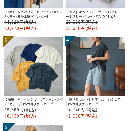
【福袋】ゆったりガーゼTシャツ/選べる
『福袋』ゆったりガーゼロンT/グレー +
2カラー/知多木綿ダブルガーゼ
一本刺し子 バルーンパンツ/生成り
14,520円(税込)
25,630円(税込)
13,970円(税込)
23,650円(税込)
【福袋】キーネックガーゼTシャツ/選べ
【選べるセット】サマールームウェア/
る2カラー/知多木綿ダブルガーゼ
知多木綿ダブルガーゼ
19,360円(税込)
14,740円(税込)
18,150円(税込)
12,650円(税込)