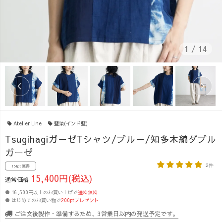
1
/
14
Atelier Line
藍染(インド藍)
TsugihagiガーゼTシャツ/ブルー/知多木綿ダブル
ガーゼ
2件
154pt 獲得
15,400円(税込)
通常価格
● 16,500円以上のお買い上げで
送料無料
● はじめてのお買い物で
200ptプレゼント
ご注文後製作・準備するため、3営業日以内の発送予定です。