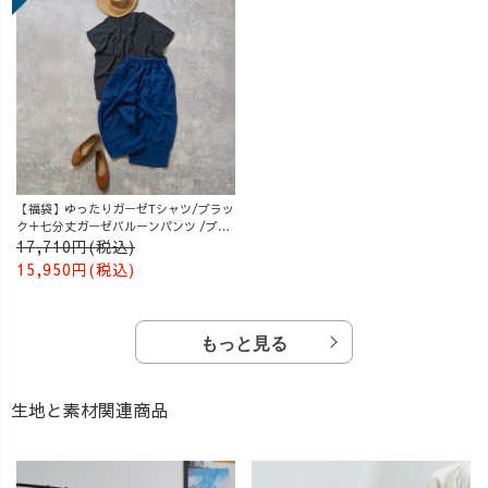
【福袋】ゆったりガーゼTシャツ/ブラッ
ク＋七分丈ガーゼバルーンパンツ /ブル
ー
17,710円(税込)
15,950円(税込)
もっと見る
生地と素材関連商品