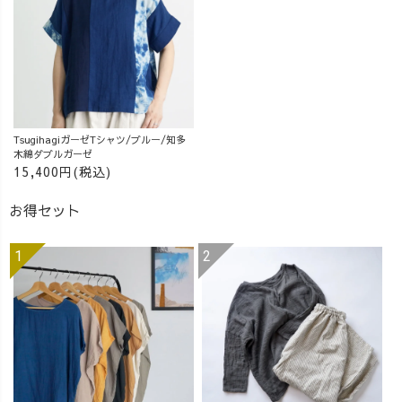
UZUiRO ］ 三河
発カジュアルウ
ェアブランド。
『らしく、心地
よく、着るたび
好きになる』
—— 100年後も
TsugihagiガーゼTシャツ/ブルー/知多
この地域で、面
木綿ダブルガーゼ
白い服づくり
15,400円(税込)
を。
_______________
お得セット
_______________
__ #アラフォ
ーコーデ #草木
染め #着痩せコ
ーデ #UZUiRO #
ウズイロ