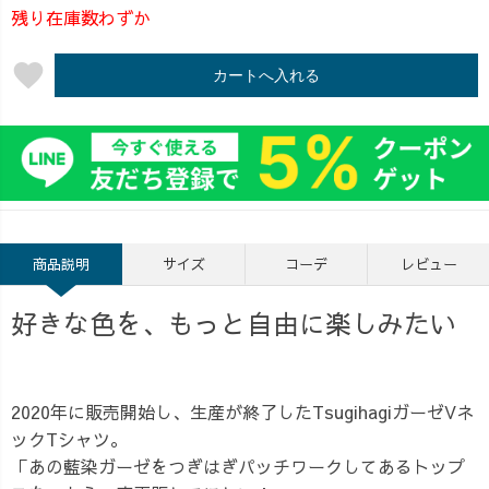
残り在庫数わずか
favorite
カートへ入れる
商品説明
サイズ
コーデ
レビュー
好きな色を、もっと自由に楽しみたい
2020年に販売開始し、生産が終了したTsugihagiガーゼVネ
ックTシャツ。
「あの藍染ガーゼをつぎはぎパッチワークしてあるトップ