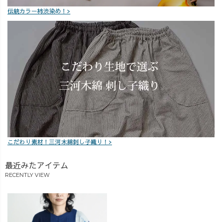
クしてください
き、ありがとう
伝統カラー柿渋染め！>
ね😊💕
ございました✨
アーカイブを残
していますの
で、 見逃した方
もぜひゆっくり
ご覧ください☺️
「このパンツに
はこんな靴も合
わせてみた
い！」 「こんな
組み合わせも見
てみたい！」な
こだわり素材！三河木綿刺し子織り！>
ど、 ご質問やリ
クエストもぜひ
最近みたアイテム
コメントでお聞
RECENTLY VIEW
かせください💌
_______________
_______________
__ ［ About