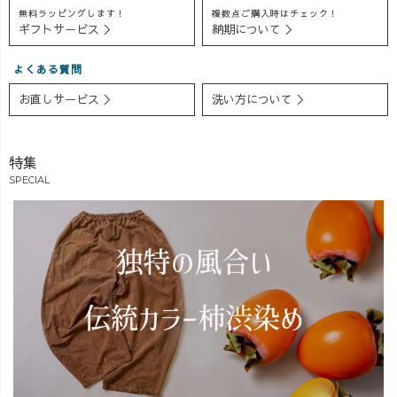
無料ラッピングします！
複数点ご購入時はチェック！
ンを拾いにく
切替タックワン
トの違いや、 バ
ギフトサービス ＞
納期について ＞
く、 一枚さらっ
ピース ✔ 復刻
ランスよく見せ
と着るだけで自
TsugihagiガーゼT
るポイントもお
よくある質問
然と大人らしく
シャツ など、こ
話ししていま
まとまる一着で
の夏を心地よく
す。 同じトップ
お直しサービス ＞
洗い方について ＞
す🌿 さらに、
過ごせるアイテ
スでも、 パンツ
5年前に販売して
ムも登場してい
や靴の組み合わ
いた、Tsugihagi
ます♪ 詳しい着
せが変わるだけ
特集
ガーゼTシャツ
用感やコーディ
で雰囲気はさま
SPECIAL
が、装い新たに
ネートは、 ぜひ
ざま🍒 「自分に
リニューアルし
インスタライブ
はどのシルエッ
て復刻😍 着用
のアーカイブを
トが合うか
感やサイズ感、
ご覧ください😊
な？」と迷われ
細かなポイント
雨の日も、おう
ている方にも、
は… 📺 6/27(土)
ち時間が少し楽
パンツ選びの参
16:30〜のインス
しみになる週末
考にしていただ
タライブで詳し
になりますよう
ける内容になっ
くご紹介しま
に☕️✨ UZUiRO
ています♪ 今回
す！ ぜひライブ
／OREO
もたくさんのコ
で一緒にチェッ
メントをいただ