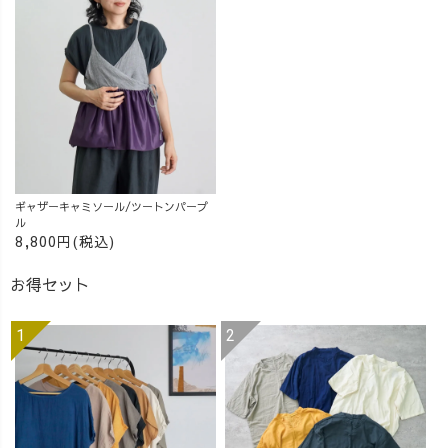
__ ［ About
痩せコーデ
がとうございま
UZUiRO ］ 三河
#UZUiRO #ウズ
した！
発カジュアルウ
イロ
_______________
ェアブランド。
_______________
『らしく、心地
__ ［ About
よく、着るたび
UZUiRO ］ 三河
好きになる』
発カジュアルウ
—— 100年後も
ェアブランド。
この地域で、面
『らしく、心地
白い服づくり
よく、着るたび
ギャザーキャミソール/ツートンパープ
ル
を。
好きになる』
8,800円(税込)
_______________
—— 100年後も
_______________
この地域で、面
お得セット
__ #アラフォ
白い服づくり
ーコーデ #草木
を。
染め #着痩せコ
_______________
ーデ #UZUiRO #
_______________
ウズイロ
__ #アラフォ
ーコーデ #草木
染め #着痩せコ
ーデ #UZUiRO #