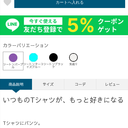
favorite
カートへ入れる
カラーバリエーション
ツートンターコ
ツートンブラッ
生成り
ツートンパープ
イズブルー
ク
ル
商品説明
サイズ
コーデ
レビュー
いつものTシャツが、もっと好きになる
Tシャツにパンツ。