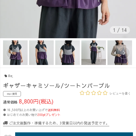
1
/
14
Re;
ギャザーキャミソール/ツートンパープル
レビューを書く
88pt 獲得
8,800円(税込)
通常価格
● 16,500円以上のお買い上げで
送料無料
● はじめてのお買い物で
200ptプレゼント
ご注文後製作・準備するため、3営業日以内の発送予定です。