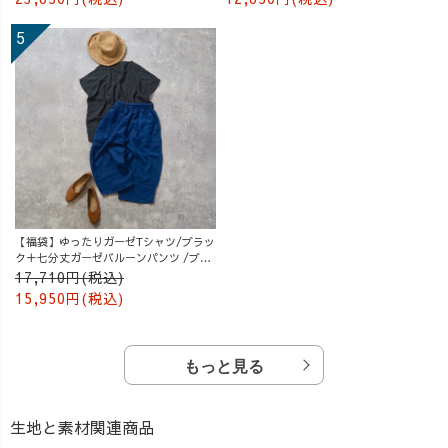
【福袋】ゆったりガーゼTシャツ/ブラッ
ク＋七分丈ガーゼバルーンパンツ /ブル
ー
17,710円(税込)
15,950円(税込)
もっと見る
生地と素材関連商品