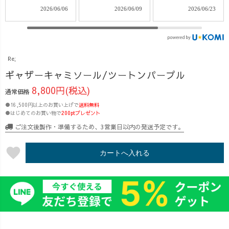
回のテーマは、
のテーマは、 ク
のテーマは、
2026/06/09
2026/06/23
2026/07/07
いつものコーデ
ルーが選ぶ、こ
UZUiRO
にプラスオン！
の夏おすすめの
STARTERアイテ
今持っているTシ
コーデ特集🍉
ム特集！ 「まず
ャツなどに重ね
「暑い季節も快
は何から選べば
Re;
るだけで、 いつ
適に過ごした
いい？」
ものコーデがま
い」 「夏のお出
「UZUiROが初
ギャザーキャミソール/ツートンパープル
るで違った印象
かけに何を着よ
めてだけど、お
8,800円(税込)
通常価格
に✨ 今回は新作
う？」 そんな方
すすめを知りた
●16,500円以上のお買い上げで
アイテム、 ・ギ
送料無料
に向けて、クル
い！」 そんな方
●はじめてのお買い物で
200ptプレゼント
ャザーキャミソ
ーそれぞれのお
に向けて、クル
ご注文後製作・準備するため、3営業日以内の発送予定です。
ール ・Vネック
すすめコーデを
ーおすすめの"は
タックベスト を
ご紹介しました
じめの一着"をご
favorite
ご紹介しました
◎ 着心地の良さ
紹介しました◎
カートへ入れる
◎ 「手持ちの服
はもちろん、 涼
今回ご紹介した
に合わせられ
しさや着回しや
アイテムはこち
る？」 「どんな
すさ、 普段使い
ら♪ ・バルーン
着回しができ
しやすい組み合
パンツ ・キャン
る？」 そんな疑
わせなど、 実際
プワークパンツ
問にお応えしな
にクルーが「こ
・ゆったりガー
がら、 さまざま
の夏着たい！」
ゼTシャツ ・シ