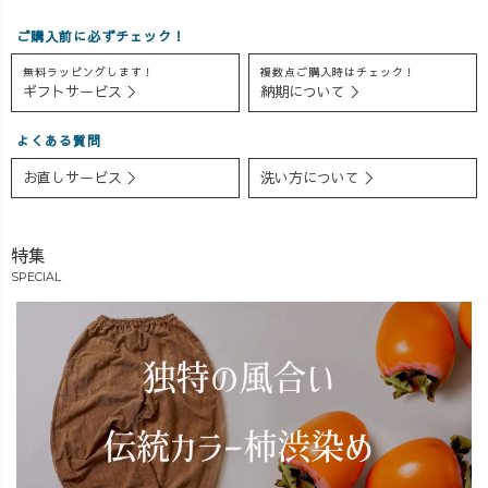
なコーディネー
と思うコーデを
ョートガーゼTシ
ご購入前に必ずチェック！
トをご提案。 重
お届けしました
ャツ ・リネンス
ねるだけで雰囲
🍃 同じアイテム
キッパーシャツ
無料ラッピングします！
複数点ご購入時はチェック！
ギフトサービス ＞
納期について ＞
気が変わるの
でも合わせ方に
・キーネックガ
で、 いつものコ
よって印象が変
ーゼTシャツ 着
よくある質問
ーデに 少し変化
わるので、 夏の
心地の良さや着
をつけたい方に
コーデ選びの参
回しやすさはも
お直しサービス ＞
洗い方について ＞
もおすすめのア
考になっていた
ちろん、 「どん
イテムです🍃 今
ら嬉しいです♪
な方におすすめ
回も「どの色に
アーカイブも残
なのか」「どん
特集
しよう…！」
していますの
なコーデが楽し
SPECIAL
と、 色選びで悩
で、 見逃した方
めるのか」も交
まれる方がたく
もぜひゆっくり
えながら、それ
さんいらっしゃ
ご覧ください💬
ぞれの魅力をお
いました。 それ
「このコーデが
話ししました💬
ぞれのカラーの
気になる！」
初めてUZUiRO
雰囲気や合わせ
「こんな組み合
のお洋服を選ぶ
方を見ながら、
わせも見てみた
方はもちろん、
みなさまと一緒
い！」 など、リ
「次は何を買お
に悩む時間も ラ
クエストやご感
うかな？」と考