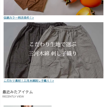
イブならではの
想もぜひコメン
えている方にも
楽しいひととき
トでお聞かせく
参考にしていた
でした✨ たくさ
ださい💌
だけると嬉しい
伝統カラー柿渋染め！>
んのコメントで
_______________
です☺️ アーカイ
盛り上げていた
_______________
ブを残していま
だき、 本当にあ
_ ［ About
すので、 見逃し
りがとうござい
UZUiRO ］ 三河
た方もぜひゆっ
ました！ アーカ
発カジュアルウ
くりご覧くださ
イブも残してい
ェアブランド。
い🍃 「このアイ
ますので、 見逃
『らしく、心地
テムが気にな
した方もぜひゆ
よく、着るたび
る！」 「次はこ
っくりご覧くだ
好きになる』
のアイテムも紹
さい◎ 気になる
—— 100年後も
介してほし
カラーやコーデ
この地域で、面
い！」など、 ご
がありました
白い服づくり
質問やリクエス
こだわり素材！三河木綿刺し子織り！>
ら、 ぜひコメン
を。
トもコメントで
トでも教えてく
_______________
お待ちしていま
最近みたアイテム
ださいね💌
____________
す💌 今回もたく
RECENTLY VIEW
_______________
#アラフォーコー
さんのご視聴・
_______________
デ #草木染め #着
コメントをあり