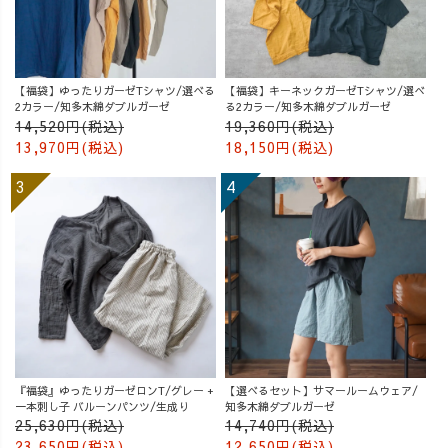
ウズイロ
【福袋】ゆったりガーゼTシャツ/選べる
【福袋】キーネックガーゼTシャツ/選べ
2カラー/知多木綿ダブルガーゼ
る2カラー/知多木綿ダブルガーゼ
14,520円(税込)
19,360円(税込)
13,970円(税込)
18,150円(税込)
『福袋』ゆったりガーゼロンT/グレー +
【選べるセット】サマールームウェア/
一本刺し子 バルーンパンツ/生成り
知多木綿ダブルガーゼ
25,630円(税込)
14,740円(税込)
23,650円(税込)
12,650円(税込)