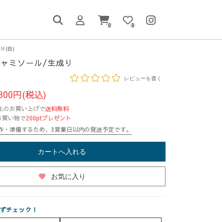
0
0
り(白)
ャミソール/生成り
レビューを書く
800円(税込)
円以上のお買い上げで
送料無料
お買い物で
200ptプレゼント
作・準備するため、3営業日以内の発送予定です。
カートへ入れる
favorite
お気に入り
ずチェック！