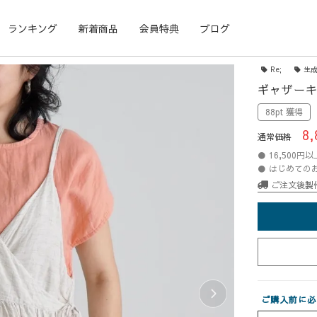
ランキング
新着商品
会員特典
ブログ
Re;
生成
ギャザーキ
88pt 獲得
8,
通常価格
● 16,500
● はじめての
ご注文後製
ご購入前に必