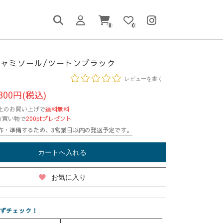
0
0
ャミソール/ツートンブラック
レビューを書く
800円(税込)
円以上のお買い上げで
送料無料
お買い物で
200ptプレゼント
作・準備するため、3営業日以内の発送予定です。
カートへ入れる
favorite
お気に入り
ずチェック！