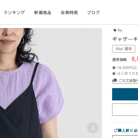
ランキング
新着商品
会員特典
ブログ
Re;
ギャザーキ
88pt 獲得
8,
通常価格
● 16,500
● はじめての
ご注文後製
ご購入前に必