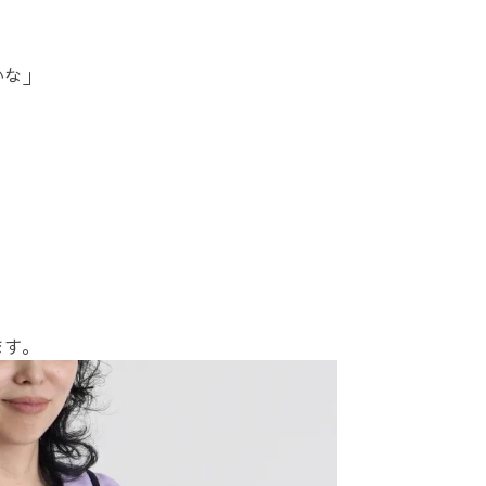
いな」
。
、
ます。