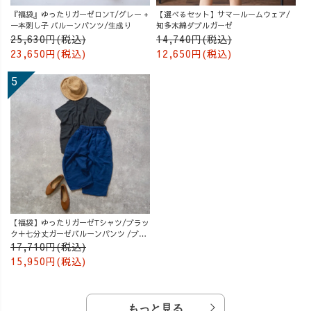
『福袋』ゆったりガーゼロンT/グレー +
【選べるセット】サマールームウェア/
一本刺し子 バルーンパンツ/生成り
知多木綿ダブルガーゼ
25,630円(税込)
14,740円(税込)
23,650円(税込)
12,650円(税込)
【福袋】ゆったりガーゼTシャツ/ブラッ
ク＋七分丈ガーゼバルーンパンツ /ブル
ー
17,710円(税込)
15,950円(税込)
もっと見る