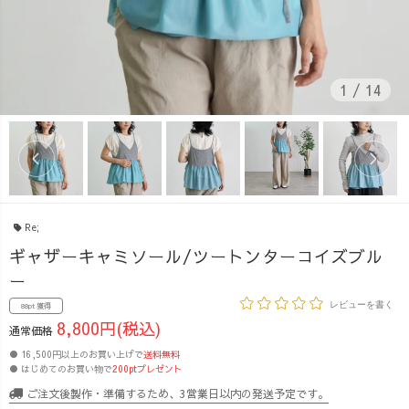
1
/
14
Re;
ギャザーキャミソール/ツートンターコイズブル
ー
レビューを書く
88pt 獲得
8,800円(税込)
通常価格
● 16,500円以上のお買い上げで
送料無料
● はじめてのお買い物で
200ptプレゼント
ご注文後製作・準備するため、3営業日以内の発送予定です。