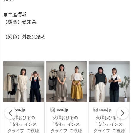
●生産情報
【縫製】愛知県
【染色】外部先染め
uzu.jp
uzu.jp
uzu.jp
豆腐パンツ？！
. 火曜おひるの
. 火曜おひるの
登場😆✨ 実は
「安心」インス
「安心」インス
昔「木綿豆腐づ
タライブ ご視聴
タライブ ご視聴