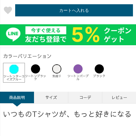
favorite
カートへ入れる
カラーバリエーション
ツートンブラッ
生成り
ツートンパープ
ブラック
ツートンターコ
ク
ル
イズブルー
商品説明
サイズ
コーデ
レビュー
いつものTシャツが、もっと好きになる