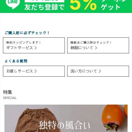
バーキャミソー
る？」 そんな疑
わせなど、 実際
ルが登場！ 重
問にお応えしな
にクルーが「こ
ねるだけでコー
がら、 さまざま
の夏着たい！」
デがまとまる、
なコーディネー
と思うコーデを
大人のための一
トをご提案。 重
お届けしました
ご購入前に必ずチェック！
枚です♪ そし
ねるだけで雰囲
🍃 同じアイテム
て新しい挑戦、
気が変わるの
でも合わせ方に
無料ラッピングします！
複数点ご購入時はチェック！
ギフトサービス ＞
納期について ＞
【UZUiRO
で、 いつものコ
よって印象が変
LABO】もスタ
ーデに 少し変化
わるので、 夏の
ート！ 服を染
をつけたい方に
コーデ選びの参
よくある質問
める植物から生
もおすすめのア
考になっていた
お直しサービス ＞
洗い方について ＞
まれた、
イテムです🍃 今
ら嬉しいです♪
UZUiRO初のハ
回も「どの色に
アーカイブも残
ーブ風呂。
しよう…！」
していますの
特集
まだ正式販
と、 色選びで悩
で、 見逃した方
SPECIAL
売前だからこ
まれる方がたく
もぜひゆっくり
そ、 ぜひ研究員
さんいらっしゃ
ご覧ください💬
として体験して
いました。 それ
「このコーデが
ほしいんです😊
ぞれのカラーの
気になる！」
＼先行体験価
雰囲気や合わせ
「こんな組み合
格／ 770円 →
方を見ながら、
わせも見てみた