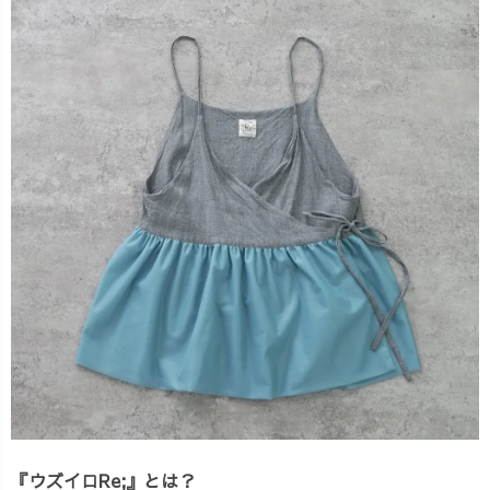
『ウズイロRe;』とは？