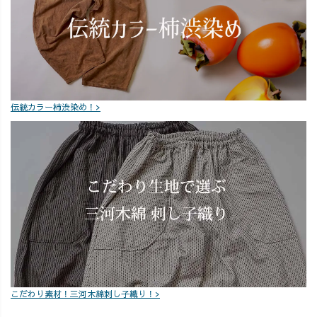
550円 さら
みなさまと一緒
い！」 など、リ
に、 アンケート
に悩む時間も ラ
クエストやご感
にご回答いただ
イブならではの
想もぜひコメン
くと 🎁 1,000
楽しいひととき
トでお聞かせく
円OFFクーポン
でした✨ たくさ
ださい💌
プレゼント 🎁
んのコメントで
_______________
伝統カラー柿渋染め！>
あなたの声で、
盛り上げていた
_______________
商品がもっと良
だき、 本当にあ
_ ［ About
く育っていきま
りがとうござい
UZUiRO ］ 三河
す🌱 新作盛
ました！ アーカ
発カジュアルウ
りだくさんのラ
イブも残してい
ェアブランド。
イブ、 ぜひアー
ますので、 見逃
『らしく、心地
カイブでチェッ
した方もぜひゆ
よく、着るたび
クしてください
っくりご覧くだ
好きになる』
ね♪
さい◎ 気になる
—— 100年後も
カラーやコーデ
この地域で、面
がありました
白い服づくり
ら、 ぜひコメン
を。
こだわり素材！三河木綿刺し子織り！>
トでも教えてく
_______________
ださいね💌
____________