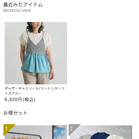
最近みたアイテム
_______________
#アラフォーコー
_______________
デ #草木染め #着
RECENTLY VIEW
__ ［ About
痩せコーデ
UZUiRO ］ 三河
#UZUiRO #ウズ
発カジュアルウ
イロ
ェアブランド。
『らしく、心地
よく、着るたび
好きになる』
—— 100年後も
この地域で、面
白い服づくり
を。
ギャザーキャミソール/ツートンターコ
_______________
イズブルー
8,800円(税込)
_______________
__ #アラフォ
お得セット
ーコーデ #草木
染め #着痩せコ
ーデ #UZUiRO #
ウズイロ