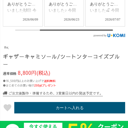
くり」 に使われ
ありがとうござ
ありがとうござ
ていた、知多木
いました🙌🏻 今
いました♪ 今回
綿の生地から生
回のテーマは、
のテーマは、 ク
2026/06/06
2026/06/09
2026/06/23
まれました♪
いつものコーデ
ルーが選ぶ、こ
ふわっと軽く
にプラスオン！
の夏おすすめの
て、 ぽよんと丸
今持っているTシ
コーデ特集🍉
いシルエットが
ャツなどに重ね
「暑い季節も快
Re;
かわいい その名
るだけで、 いつ
適に過ごした
も【TO-FUパン
ものコーデがま
い」 「夏のお出
ギャザーキャミソール/ツートンターコイズブル
ツ】🙌 四角いポ
るで違った印象
かけに何を着よ
ー
ケットは、豆腐
に✨ 今回は新作
う？」 そんな方
8,800円(税込)
通常価格
の一丁をイメー
アイテム、 ・ギ
に向けて、クル
ジしています🤭
ャザーキャミソ
ーそれぞれのお
●16,500円以上のお買い上げで
送料無料
●はじめてのお買い物で
200ptプレゼント
❤️ 夏でも涼し
ール ・Vネック
すすめコーデを
く、 ラクなのに
タックベスト を
ご紹介しました
ご注文後製作・準備するため、3営業日以内の発送予定です。
しっかり存在感
ご紹介しました
◎ 着心地の良さ
◎ さらに今回
◎ 「手持ちの服
はもちろん、 涼
favorite
カートへ入れる
は、 🌿
に合わせられ
しさや着回しや
UZUiRO Reシリ
る？」 「どんな
すさ、 普段使い
ーズから 体型カ
着回しができ
しやすい組み合