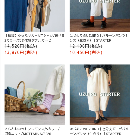
【福袋】ゆったりガーゼTシャツ/選べる
はじめてのUZUiRO｜バルーンパンツ8
2カラー/知多木綿ダブルガーゼ
分丈（生成り）｜STARTER
14,520円(税込)
12,100円(税込)
13,970円(税込)
10,450円(税込)
さらふわコットンレギンス/5カラー/三
はじめてのUZUiRO｜七分丈ガーゼバル
河産ニット/MOTTAiiNA/2026
ーンパンツ（生成り）｜STARTER