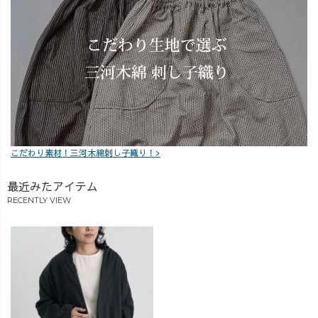
28,050円 → セッ
ト価格 25,300円
（2,750円お得）
となります。失
礼いたしまし
た。 #新作 #
夏コーデ #柿
渋 #ハーフリネ
ン
こだわり素材！三河木綿刺し子織り！>
最近みたアイテム
RECENTLY VIEW