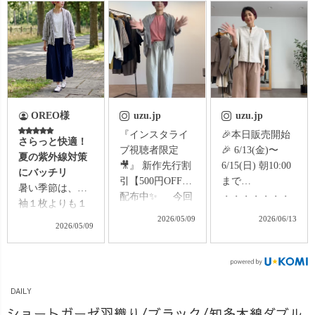
OREO様
uzu.jp
uzu.jp
『インスタライ
🎉本日販売開始
さらっと快適！
ブ視聴者限定
🎉 6/13(金)〜
夏の紫外線対策
🎥』 新作先行割
6/15(日) 朝10:00
にバッチリ
引【500円OFF】
まで
暑い季節は、半
配布中✨ 今回
・・・・・・・
袖１枚よりも１
はなんと…
・・ 新作アイテ
枚長袖の羽織を
2026/05/09
2026/06/13
2026/05/09
・・・・・・・
ム＆ 5月レビュ
羽織っていた方
6年ぶりに復刻！
ー大賞ノミネー
が、 涼しく過ご
UZUiROオリジ
ト商品が【550円
せるので、これ
ナルテキスタイ
OFF！✨】 今週
からの季節に最
ル ハーフリネン
は、 🌿 リネン
DAILY
適！ コンパクト
の“赤ストライプ
100% スキッパー
ショートガーゼ羽織り/ブラック/知多木綿ダブル
に畳めて、500ml