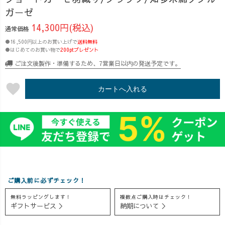
生地”を使用した
シャツ 🌿 デザー
のペットボトル
ガーゼ
【ストライプボ
トソックス 🌿 さ
１本分くらいに
14,300円(税込)
ウリングシャ
ら軽ワイドパン
通常価格
なるので、 カバ
ツ】が登場。
ツ Long丈 など
●16,500円以上のお買い上げで
ンの中に１枚入
送料無料
メンズはもちろ
など、 これから
●はじめてのお買い物で
200ptプレゼント
れておくだけで
ん、 女性がゆる
の夏に活躍する
ご注文後製作・準備するため、7営業日以内の発送予定です。
安心♪ ガーゼで
っとメンズライ
新作が続々登場
肌あたりも最高
クに羽織るのも
🙌 「涼しく着た
favorite
なので、冷房が
カートへ入れる
◎ そしてお客
い」 「体型カバ
効きすぎている
様のお声から生
ーもしたい」
部屋で羽織った
まれた、 ・シ
「夏のお出かけ
り、 子供が昼寝
ョートガーゼ羽
服を探してい
した時にブラン
織 ・ガウチョパ
る」 そんな方は
ケットになった
ンツ のお得セ
ぜひチェックし
りと、 大活躍し
ットも登場！
てみてください
ます♪
単品で購入する
😊 皆様からいた
ご購入前に必ずチェック！
と 28,050円 → セ
だいた、レビュ
ット価格 25,300
ーをもとに、5月
無料ラッピングします！
複数点ご購入時はチェック！
円 👉 **2,750円
のUZUiROレビ
ギフトサービス ＞
納期について ＞
お得**です✨
ュー大賞も 発
さらにライブで
表！😊 📣レビュ