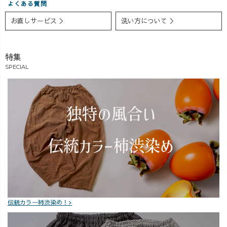
よくある質問
は、 4月レビュ
ーでノミネート
お直しサービス ＞
洗い方について ＞
ー大賞も発表👏
された商品も、
ノミネートア
550円OFF！ お得
イテムも 【5/10
な3日間をお見逃
特集
(日) 〜23:59まで
しなく✨ ※
500円OFF】対象
一部ご紹介アイ
SPECIAL
です。 気になっ
テムの中に割引
ていたアイテ
対象外商品がご
ム、 ぜひこの機
ざいます。ご了
会にGETしてく
承くださいま
ださいね◎
せ。 #UZUiRO #
_______________
新作発売 #リネ
________ 【お
ン好き
詫び】 ※一部配
信内で、羽織と
ガウチョパンツ
セットの価格表
記に誤りがござ
伝統カラー柿渋染め！>
いました。 正し
くは 単品合計