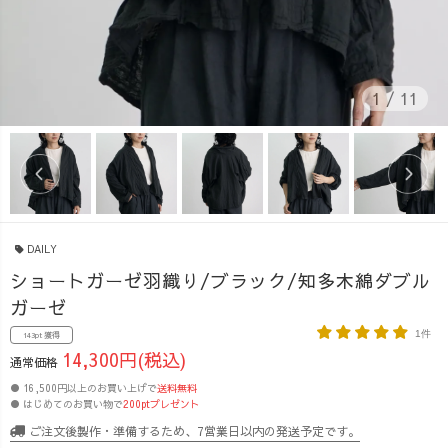
1
/
11
DAILY
ショートガーゼ羽織り/ブラック/知多木綿ダブル
ガーゼ
1件
143pt 獲得
14,300円(税込)
通常価格
● 16,500円以上のお買い上げで
送料無料
● はじめてのお買い物で
200ptプレゼント
ご注文後製作・準備するため、7営業日以内の発送予定です。