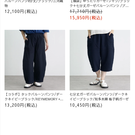
バルーンパンツ8分丈/ブラック/三河織
【福袋】ゆったりガーゼTシャツ/ブラッ
物
ク＋七分丈ガーゼバルーンパンツ /ブル
ー
12,100円(税込)
17,710円(税込)
15,950円(税込)
【コラボ】タックバルーンパンツ/ダー
七分丈ガーゼバルーンパンツ/ダークネ
クネイビーブラック/KEYMEMORY ×
イビーブラック/知多木綿 格子柄ガーゼ
UZUiRO
13,200円(税込)
10,450円(税込)