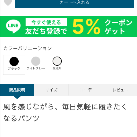
favorite
カートへ入れる
カラーバリエーション
ライトグレー
生成り
ブラック
商品説明
サイズ
コーデ
レビュー
風を感じながら、毎日気軽に履きたく
なるパンツ