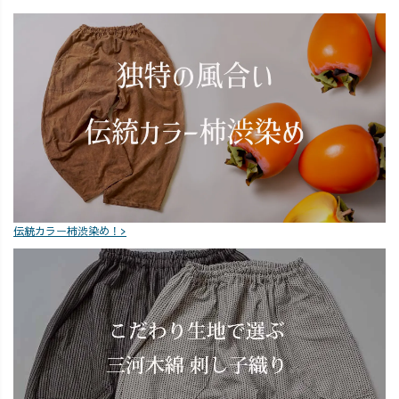
伝統カラー柿渋染め！>