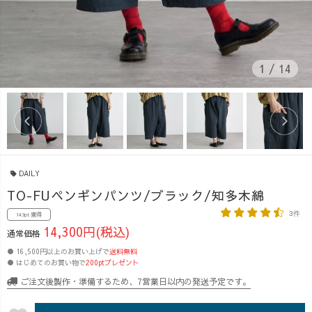
1
/
14
DAILY
TO-FUペンギンパンツ/ブラック/知多木綿
3件
143pt 獲得
14,300円(税込)
通常価格
● 16,500円以上のお買い上げで
送料無料
● はじめてのお買い物で
200ptプレゼント
ご注文後製作・準備するため、7営業日以内の発送予定です。