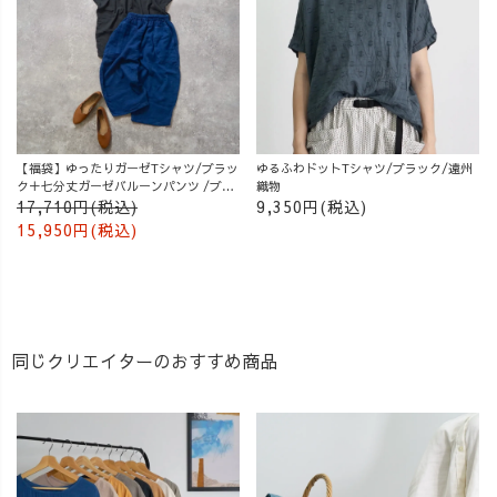
【福袋】ゆったりガーゼTシャツ/ブラッ
ゆるふわドットTシャツ/ブラック/遠州
ク＋七分丈ガーゼバルーンパンツ /ブル
織物
ー
17,710円(税込)
9,350円(税込)
15,950円(税込)
同じクリエイターのおすすめ商品