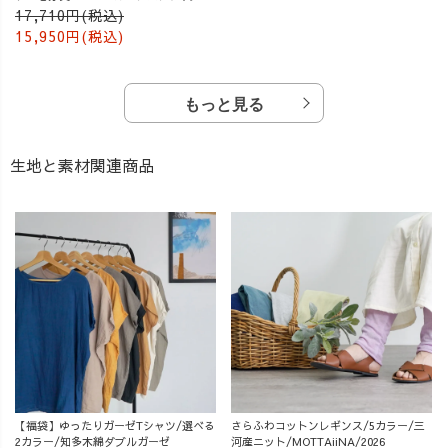
ー
17,710円(税込)
15,950円(税込)
もっと見る
生地と素材関連商品
【福袋】ゆったりガーゼTシャツ/選べる
さらふわコットンレギンス/5カラー/三
2カラー/知多木綿ダブルガーゼ
河産ニット/MOTTAiiNA/2026