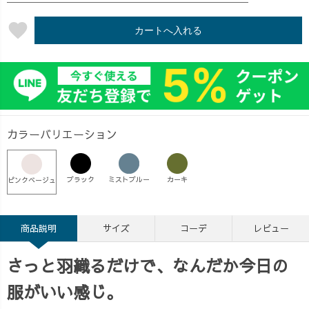
favorite
カートへ入れる
カラーバリエーション
ブラック
ミストブルー
カーキ
ピンクベージュ
商品説明
サイズ
コーデ
レビュー
さっと羽織るだけで、なんだか今日の
服がいい感じ。