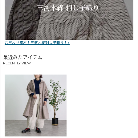
『らしく、心地
よく、着るたび
好きになる』
—— 100年後も
この地域で、面
白い服づくり
こだわり素材！三河木綿刺し子織り！>
を。
_______________
最近みたアイテム
_______________
RECENTLY VIEW
__ #アラフォ
ーコーデ #草木
染め #着痩せコ
ーデ #UZUiRO #
ウズイロ