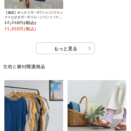
【福袋】ゆったりガーゼTシャツ/ブラッ
ク＋七分丈ガーゼバルーンパンツ /ブル
ー
17,710円(税込)
15,950円(税込)
もっと見る
生地と素材関連商品