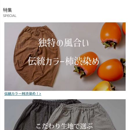
いますので、�
見逃した方もぜ
特集
ひゆっくりご覧
SPECIAL
ください♪ 「ど
っちにしようか
迷っている」
�「この組み合
わせも見てみた
い」など、�ご
質問やリクエス
トもコメントで
お待ちしていま
す💌 次回の火曜
おひるもお楽し
みに🌼
伝統カラー柿渋染め！>
_______________
_______________
__ ［ About
UZUiRO ］ 三河
発カジュアルウ
ェアブランド。