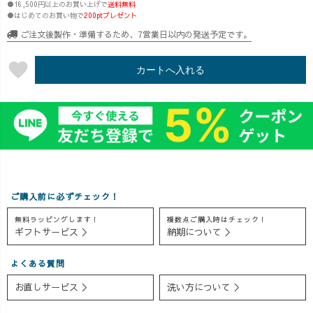
●16,500円以上のお買い上げで
送料無料
アイテムはこち
�「アウターと
したお出かけ
●はじめてのお買い物で
200ptプレゼント
ら👇 ・ランタン
のバランスはど
も。 気づいた
ご注文後製作・準備するため、7営業日以内の発送予定です。
パンツ ・ラウン
う取る？」 そん
ら、こればっか
ドカラーテント
なお悩みにお応
り履いてる。 そ
favorite
カートへ入れる
コート ・ガーゼ
えしながら、�
んなパンツです♪
ロンT ・8分丈バ
それぞれのシル
#40代ファッショ
ルーンパンツセ
エットの違い
ン #オフィスカ
ット 春にぴっ
や、�合わせ方
ジュアル #体型
たりの新作アイ
のポイントを丁
カバーコーデ #
テムが続々登場
寧にお話ししま
大人女子コーデ
🌸 ぜひこの機会
した。 ゆったり
#草木染め
にチェックして
とした履き心地
みてくださいね
の中でも、�す
ご購入前に必ずチェック！
😊🙌✨ #春コ
っきり見えるバ
無料ラッピングします！
複数点ご購入時はチェック！
ーデ #アラフォ
ランスや、�春
ギフトサービス ＞
納期について ＞
ーコーデ
らしく軽やかに
#UZUiRO #大人
見せるコーデの
よくある質問
カジュアルコー
コツもご紹介し
デ #草木染め
ています🌸 アー
お直しサービス ＞
洗い方について ＞
カイブを残して