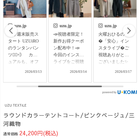
uzu.jp
uzu.jp
uzu.jp
📣視聴者限定！
火曜おひるの
ちゃんとした日
新作お得クーポ
�「安心」イン
も、いつもの日
ン配布中！📣
スタライブ�ご
も。 結局、こ
今回のインスタ
視聴ありがとう
ういう1本がいち
ライブをご視聴
ございました✨
ばん使える🌿
の方限定で、
今回ご紹介した
きれいめに見え
2026/03/14
2026/03/17
2026/03/18
3/14(土)〜
のは ・バルーン
るのに、 履いて
3/15(日)の2日間
パンツ8分丈�・
みるとすごくラ
限定 新作対象
ラウンドカラー
ク。 総ゴムじ
500円OFFクーポ
テントコート
ゃないから、 ス
ン を配布してい
�・ランタンパ
ッキリ細見えし
UZU TEXTiLE
ます🎫 詳しく
ンツ 「どのパン
て、 ちゃんとし
ラウンドカラーテントコート/ピンクベージュ/三
は インスタライ
ツが自分に合
た場面にもその
河織物
ブのアーカイブ
う？」�「体型
まま行ける。
をチェック👀✨
カバーできるの
オフィスも、休
24,200円(税込)
通常価格
クーポン対象
はどれ？」
日も、 ちょっと