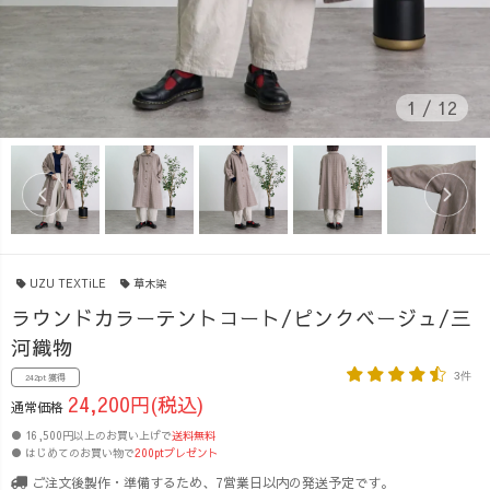
1
/
12
UZU TEXTiLE
草木染
ラウンドカラーテントコート/ピンクベージュ/三
河織物
3件
242pt 獲得
24,200円(税込)
通常価格
● 16,500円以上のお買い上げで
送料無料
● はじめてのお買い物で
200ptプレゼント
ご注文後製作・準備するため、7営業日以内の発送予定です。