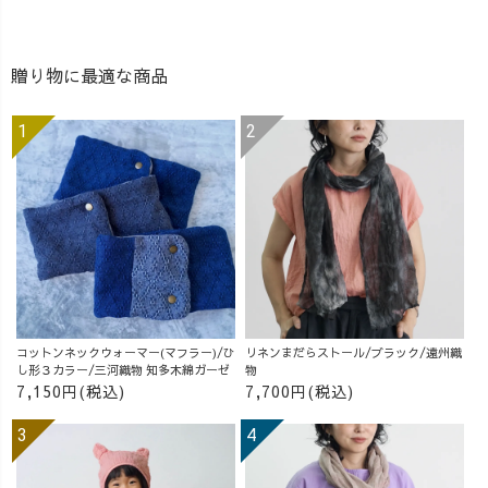
贈り物に最適な商品
コットンネックウォーマー(マフラー)/ひ
リネンまだらストール/ブラック/遠州織
し形３カラー/三河織物 知多木綿ガーゼ
物
7,150円(税込)
7,700円(税込)