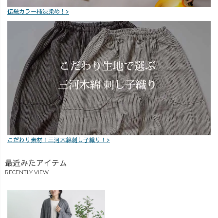
伝統カラー柿渋染め！>
こだわり素材！三河木綿刺し子織り！>
最近みたアイテム
RECENTLY VIEW