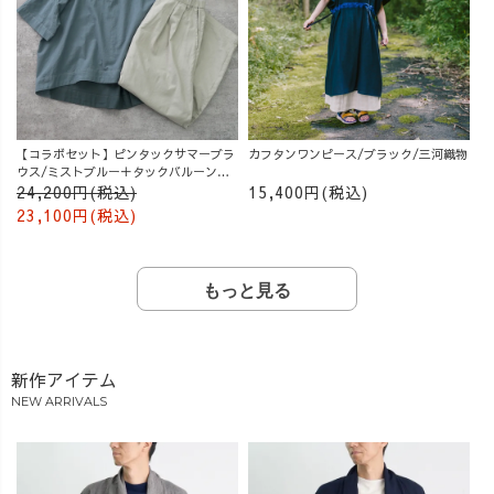
【コラボセット】ピンタックサマーブラ
カフタンワンピース/ブラック/三河織物
ウス/ミストブルー＋タックバルーンパ
ンツ/グレージュ
24,200円(税込)
15,400円(税込)
23,100円(税込)
もっと見る
新作アイテム
NEW ARRIVALS