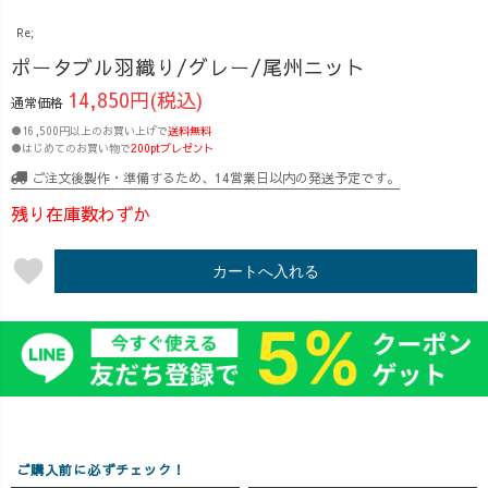
Re;
ポータブル羽織り/グレー/尾州ニット
14,850円(税込)
通常価格
●16,500円以上のお買い上げで
送料無料
●はじめてのお買い物で
200ptプレゼント
ご注文後製作・準備するため、14営業日以内の発送予定です。
残り在庫数わずか
favorite
カートへ入れる
ご購入前に必ずチェック！