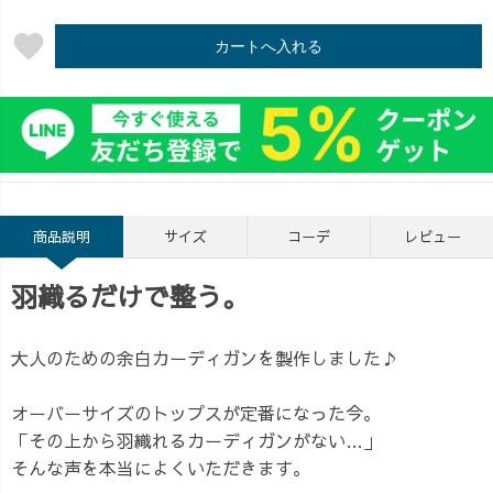
favorite
カートへ入れる
商品説明
サイズ
コーデ
レビュー
羽織るだけで整う。
大人のための余白カーディガンを製作しました♪
オーバーサイズのトップスが定番になった今。
「その上から羽織れるカーディガンがない…」
そんな声を本当によくいただきます。