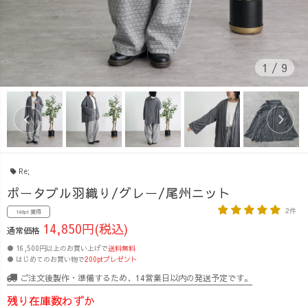
1
/
9
Re;
ポータブル羽織り/グレー/尾州ニット
2件
148pt 獲得
14,850円(税込)
通常価格
● 16,500円以上のお買い上げで
送料無料
● はじめてのお買い物で
200ptプレゼント
ご注文後製作・準備するため、14営業日以内の発送予定です。
残り在庫数わずか