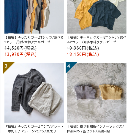
【福袋】ゆったりガーゼTシャツ/選べる
【福袋】キーネックガーゼTシャツ/選べ
2カラー/知多木綿ダブルガーゼ
る2カラー/知多木綿ダブルガーゼ
14,520円(税込)
19,360円(税込)
13,970円(税込)
18,150円(税込)
『福袋』ゆったりガーゼロンT/グレー +
【福袋】指切れ和紙インナーソックス/
一本刺し子 バルーンパンツ/生成り
抹茶染め 2色セット/美濃和紙