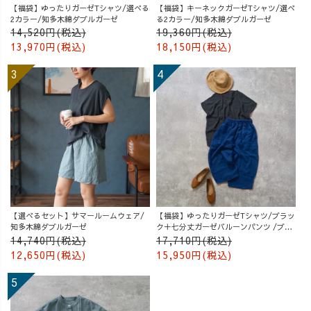
体型カバーコー
【福袋】ゆったりガーゼTシャツ/選べる
【福袋】キーネックガーゼTシャツ/選べ
2カラー/知多木綿ダブルガーゼ
る2カラー/知多木綿ダブルガーゼ
デ #着痩せコー
14,520円(税込)
19,360円(税込)
デ #綺麗めカジ
13,970円(税込)
18,150円(税込)
ュアル #ナチュ
ラルコーデ #着
心地重視コーデ
#ゆったりコーデ
#シンプルコーデ
#暮らしを楽しむ
服 #自然素材の
服 #ワンマイル
コーデ #UZUiRO
#ウズイロ
#UZUiROコーデ
【選べるセット】サマールームウェア/
【福袋】ゆったりガーゼTシャツ/ブラッ
知多木綿ダブルガーゼ
ク＋七分丈ガーゼバルーンパンツ /ブル
ー
14,740円(税込)
17,710円(税込)
12,650円(税込)
15,950円(税込)