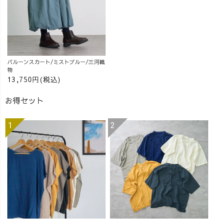
_______________
__ ［ About
UZUiRO ］ 三河
発カジュアルウ
ェアブランド。
『らしく、心地
バルーンスカート/ミストブルー/三河織
物
よく、着るたび
13,750円(税込)
好きになる』
—— 100年後も
お得セット
この地域で、面
白い服づくり
を。
_______________
_______________
__ #40代ファ
ッション #40代
コーデ #アラフ
ォーコーデ#大人
カジュアル #大
人女子コーデ #