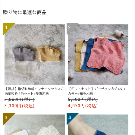
贈り物に最適な商品
【福袋】指切れ和紙インナーソックス/
【ギフトセット】ガーゼハンカチ4枚 4
抹茶染め 2色セット/美濃和紙
カラー/知多木綿
3,960円(税込)
5,500円(税込)
3,300円(税込)
4,950円(税込)