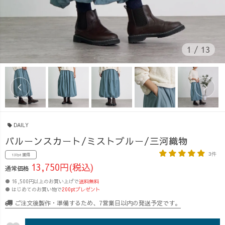
1
/
13
DAILY
バルーンスカート/ミストブルー/三河織物
3件
137pt 獲得
13,750円(税込)
通常価格
● 16,500円以上のお買い上げで
送料無料
● はじめてのお買い物で
200ptプレゼント
ご注文後製作・準備するため、7営業日以内の発送予定です。