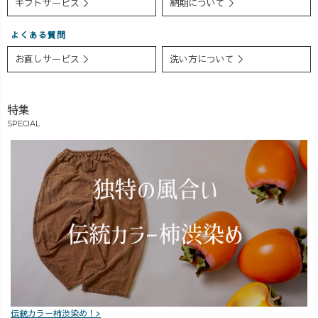
ギフトサービス ＞
納期について ＞
化して、 ✔ コッ
をあまり気にし
ず 「落ち着いて
トン100％に ✔
なくていいの
着られるな」と
よくある質問
着丈も“ほどよく
が、正直うれし
感じました。 全
長め”にアップデ
いです。 合わせ
部が完璧じゃな
お直しサービス ＞
洗い方について ＞
ート 広がりす
ているのは 【甘
くても、 「これ
ぎず、動くたび
撚りスラブセー
なら今日いけそ
にふわっと揺れ
ター（ショート
う」 そんな一着
特集
る絶妙なシルエ
丈）】。 トップ
があると、私は
SPECIAL
ット。 ブーツに
スが少し短めな
助かります。 同
もスニーカーに
ので、 重心が上
じように迷って
も合う、冬の万
がって見えて、
いる方の 参考に
能ボトムです。
全体のバランス
なったらうれし
今週末の発売
は意外と落ち着
いです。
に向けて、
いて感じまし
UZUiROクルー
た。 「細く見せ
もみんなソワソ
たい」というよ
ワしていま
り、 「今日はこ
す…！笑 「こ
れで大丈夫」っ
れ絶対かわいい
て思える感じ。
やつ！」 「色違
私はそんな着心
伝統カラー柿渋染め！>
いでほしい！」
地でした。 同じ