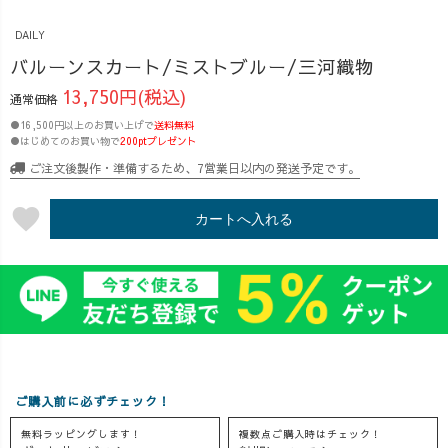
デュロイ とい
きく見えないか
みました。 同じ
DAILY
う、 UZUiROら
な…」 私は最
形でも、色が変
しい異素材ミッ
初、そこが一番
わるだけで 雰囲
バルーンスカート/ミストブルー/三河織物
クスで仕立てま
気になりまし
気が少し違って
13,750円(税込)
通常価格
した。 「かわ
た。 でも実際に
見えるな…と感
●16,500円以上のお買い上げで
いいのにラク」
送料無料
履いてみると、
じます。 トップ
●はじめてのお買い物で
200ptプレゼント
「シルエットが
ふくらみはある
スは 【ショート
ご注文後製作・準備するため、7営業日以内の発送予定です。
綺麗」 「着るだ
けど広がりすぎ
丈 甘よりスラブ
けであったか
ず、 お腹まわり
セーター】と
favorite
い」 そん
と太ももをふわ
【甘よりスラブ
カートへ入れる
な、“毎日つい手
っと包んでくれ
セーター】を合
が伸びる冬アウ
る感じでした。
わせています。
ター” に仕上が
丈は足首くらい
ショート丈は重
っています。
まであって、 私
心が上がって見
【お問い合わせ
（161cm・マシ
えて、 ロング丈
殺到してい
ュマロ体型）に
は体のラインを
た…！】 ✨バ
は とても安心感
拾いすぎないの
ルーンスカート
のある長さだ
で、 色違いで
ご購入前に必ずチェック！
がついに復活✨
な、と思いまし
も、着るときの
前作よりも進
た。 脚のライン
気持ちは変わら
無料ラッピングします！
複数点ご購入時はチェック！