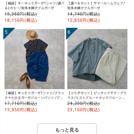
【福袋】キーネックガーゼTシャツ/選べ
【選べるセット】サマールームウェア/
る2カラー/知多木綿ダブルガーゼ
知多木綿ダブルガーゼ
19,360円(税込)
14,740円(税込)
18,150円(税込)
12,650円(税込)
【福袋】ゆったりガーゼTシャツ/ブラッ
【コラボセット】ピンタックサマーブラ
ク＋七分丈ガーゼバルーンパンツ /ブル
ウス/ミストブルー＋タックバルーンパ
ー
ンツ/グレージュ
17,710円(税込)
24,200円(税込)
15,950円(税込)
23,100円(税込)
もっと見る