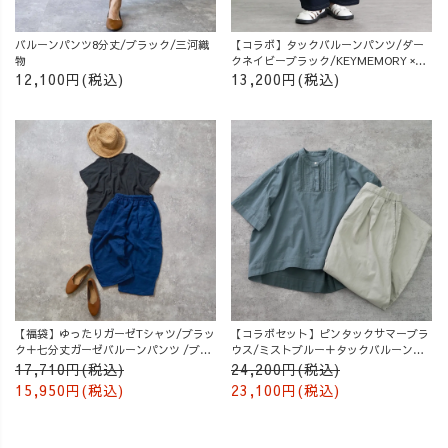
バルーンパンツ8分丈/ブラック/三河織
【コラボ】タックバルーンパンツ/ダー
物
クネイビーブラック/KEYMEMORY ×
UZUiRO
12,100円(税込)
13,200円(税込)
【福袋】ゆったりガーゼTシャツ/ブラッ
【コラボセット】ピンタックサマーブラ
ク＋七分丈ガーゼバルーンパンツ /ブル
ウス/ミストブルー＋タックバルーンパ
ー
ンツ/グレージュ
17,710円(税込)
24,200円(税込)
15,950円(税込)
23,100円(税込)