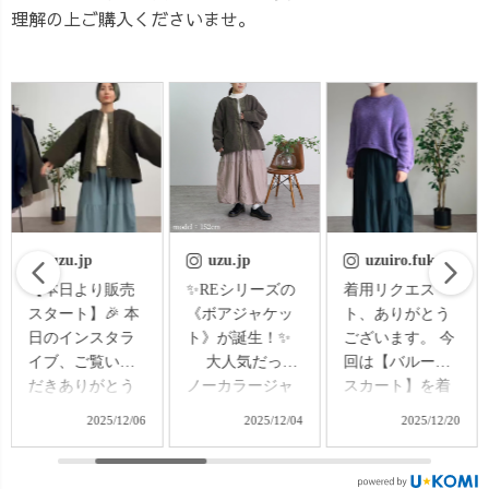
理解の上ご購入くださいませ。
uzu.jp
uzuiro.fukuchan
uzuiro.fukuchan
✨REシリーズの
着用リクエス
着用リクエス
《ボアジャケッ
ト、ありがとう
ト、ありがとう
ト》が誕生！✨
ございます。 今
ございます。 今
大人気だった
回は【バルーン
回も【バルーン
ノーカラージャ
スカート】を着
スカート】を着
ケットの形をベ
てみました。 正
用しました。 前
2025/12/04
2025/12/20
2025/12/27
ースに、 今回な
直に言うと、
回と同じアイテ
んと… ふわっふ
「バルーンっ
ムですが、 今回
わのボア × コー
て、下半身が大
は色違いを着て