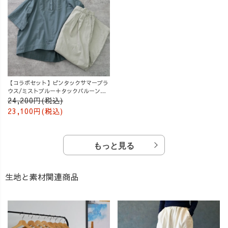
【コラボセット】ピンタックサマーブラ
ウス/ミストブルー＋タックバルーンパ
ンツ/グレージュ
24,200円(税込)
23,100円(税込)
もっと見る
生地と素材関連商品