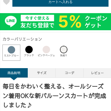
favorite
カートへ入れる
カラーバリエーション
ブラック
ピンクベージュ
生成り
ミストブルー
商品説明
サイズ
コーデ
レビュー
毎日をかわいく整える、オールシーズ
ン着用OKな新バルーンスカートが完成
しました♪