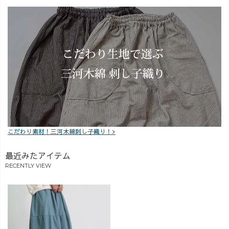
「セットで着た
ように迷ってい
ら最強じゃ
る方の参考にな
ん…！」 そん
ったらうれしい
な声が現場でも
です。
続出している、
新作2アイテム。
🌿 発売は 今
週末。 🌿 カラ
ー・詳細はスト
ーリーズでも公
開していきま
こだわり素材！三河木綿刺し子織り！>
す。 気になる
方は、ぜひコメ
最近みたアイテム
ントで 「ボア見
RECENTLY VIEW
たい！」「スカ
ート気にな
る！」 と気軽に
教えてください
ね☺️
_______________