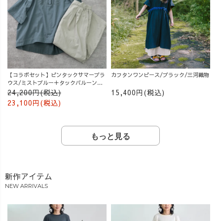
【コラボセット】ピンタックサマーブラ
カフタンワンピース/ブラック/三河織物
ウス/ミストブルー＋タックバルーンパ
ンツ/グレージュ
24,200円(税込)
15,400円(税込)
23,100円(税込)
もっと見る
新作アイテム
NEW ARRIVALS