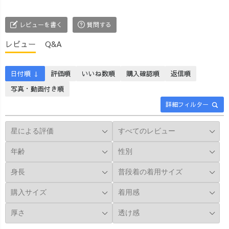
売り切れ続出で
ーも◎ ☑ 大人の
だけの染め柄 👖
すので、 「こ
「ゆるキレイ」
体型を選ばない
れ、絶対欲し
シルエット 毎回
ゆるキレイなシ
レビューを書く
質問する
い…！」 そう思
「買えなかっ
ルエット 💌 作り
レビュー
Q&A
ったその時が、
た…」の声が続
手の想いがぎゅ
勝負になってし
出する人気シリ
っと詰まった1本
まっています🔥
ーズ。 今回は各
お時間をいた
日付順 ↓
評価順
いいね数順
購入確認順
返信順
✔︎ 大胆で繊細な
デザインわずか5
だきますが、 そ
写真・動画付き順
染めの表現 ✔︎ ウ
着のみ！ しかも
の分、届いたと
エストは総ゴ
ご注文後に、社
きのときめきは
詳細フィルター
ム、体型カバー
長が1本ずつ染め
倍増です💓 どう
＆楽ちん！ ✔︎ 大
上げます🎨 👀 今
か、首を長〜く
人のゆるっと感
しか出会えな
長〜〜〜くして
と、品のよさを
い、あなただけ
お待ちください
両立できる奇跡
のバルーンパン
🦒
のパンツ “リピ
ツ。 迷ってる時
#UZUiRO #草木
買い率No.1”大人
間はありませ
染め #藍染
気パンツが、 限
ん…！ また、
定デザインで登
UZUiROのおう
場します。 ＼他
ち草木染めキッ
にはない価値あ
トも販売開始✨