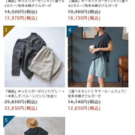
【福袋】ゆったりガーゼTシャツ/選べる
【福袋】キーネックガーゼTシャツ/選べ
2カラー/知多木綿ダブルガーゼ
る2カラー/知多木綿ダブルガーゼ
14,520円(税込)
19,360円(税込)
13,970円(税込)
18,150円(税込)
『福袋』ゆったりガーゼロンT/グレー +
【選べるセット】サマールームウェア/
一本刺し子 バルーンパンツ/生成り
知多木綿ダブルガーゼ
25,630円(税込)
14,740円(税込)
23,650円(税込)
12,650円(税込)