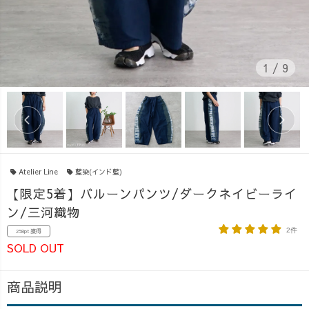
1
/
9
Atelier Line
藍染(インド藍)
【限定5着】バルーンパンツ/ダークネイビーライ
ン/三河織物
2件
258pt 獲得
SOLD OUT
商品説明