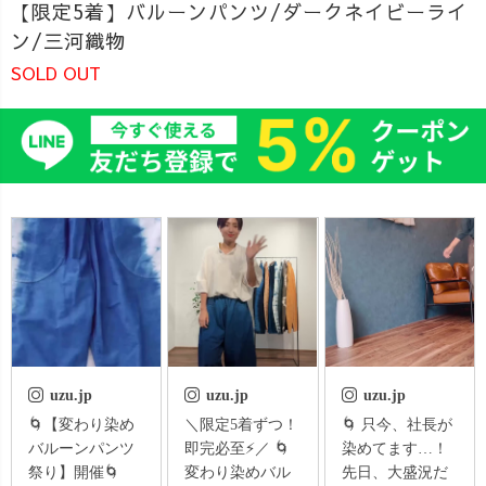
【限定5着】バルーンパンツ/ダークネイビーライ
ン/三河織物
SOLD OUT
uzu.jp
uzu.jp
uzu.jp
🌀【変わり染め
＼限定5着ずつ！
🌀 只今、社長が
バルーンパンツ
即完必至⚡️／ 🌀
染めてます…！
祭り】開催🌀
変わり染めバル
先日、大盛況だ