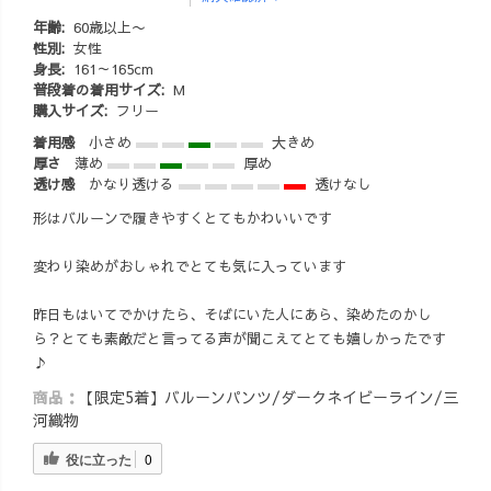
年齢:
60歳以上〜
性別:
女性
身長:
161～165cm
普段着の着用サイズ:
M
購入サイズ:
フリー
着用感
小さめ
大きめ
厚さ
薄め
厚め
透け感
かなり透ける
透けなし
形はバルーンで履きやすくとてもかわいいです
変わり染めがおしゃれでとても気に入っています
昨日もはいてでかけたら、そばにいた人にあら、染めたのかし
ら？とても素敵だと言ってる声が聞こえてとても嬉しかったです
♪
商品：
【限定5着】バルーンパンツ/ダークネイビーライン/三
河織物
役に立った
0