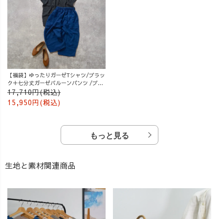
【福袋】ゆったりガーゼTシャツ/ブラッ
ク＋七分丈ガーゼバルーンパンツ /ブル
ー
17,710円(税込)
15,950円(税込)
もっと見る
生地と素材関連商品