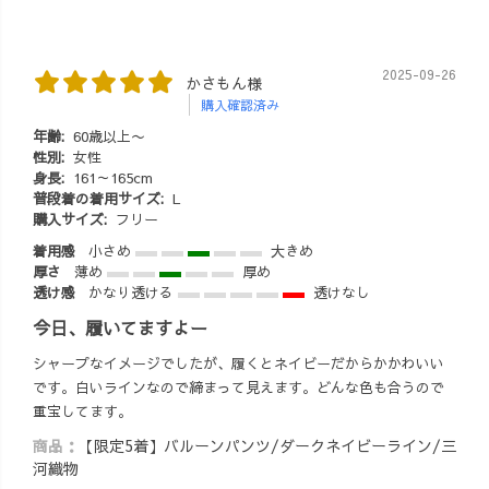
る1点もの／ た
西尾の抹茶🍵を
くさんは作れな
使った、オリジ
いけど、気に入
ナル簡単キット
2025-09-26
かさもん様
ってくださるあ
を、ぜひおうち
購入確認済み
なただけのバル
で楽しんでみて
年齢:
60歳以上〜
ーンパンツをぜ
はいかがでしょ
性別:
女性
ひ。 ⏰数量に限
うか？😊✨ 📍
身長:
161～165cm
りあり。売り切
詳細・購入はプ
普段着の着用サイズ:
L
れ必須です。 気
ロフィールリン
購入サイズ:
フリー
になる方は、販
クから #UZUiRO
着用感
小さめ
大きめ
売開始と同時に
#限定品 #西尾の
厚さ
薄め
厚め
チェックを！ 📍
抹茶
透け感
かなり透ける
透けなし
プロフィールの
今日、履いてますよー
オンラインショ
ップより
シャープなイメージでしたが、履くとネイビーだからかかわいい
#UZUiRO #バル
です。白いラインなので締まって見えます。どんな色も合うので
ーンパンツ #数
重宝してます。
量限定 #柿渋染
商品：
【限定5着】バルーンパンツ/ダークネイビーライン/三
め #草木染めパ
河織物
ンツ #三河発ブ