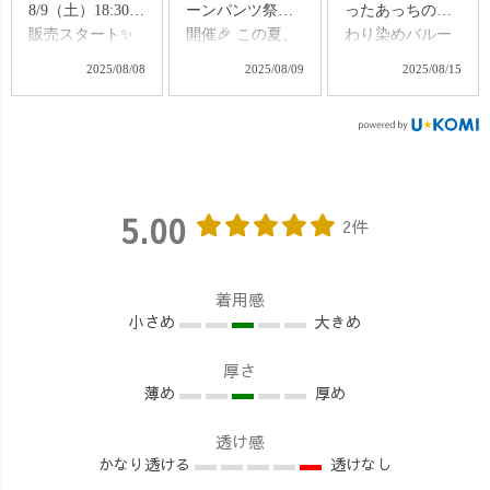
8/9（土）18:30〜
ーンパンツ祭り
ったあっちの変
販売スタート✨
開催🎉 この夏、
わり染めバルー
直前17:30からの
ついに解禁！ リ
ンパンツ、 先日
2025/08/08
2025/08/09
2025/08/15
インスタライブ
ピ率No.1のバル
より、少しずつ
で詳細を説明し
ーンパンツが、
製作がスタート
ます！ ▶ 限定：
"染め”の特別仕
しています✨
各デザインたっ
様で登場します
UZUiROの
た【5着】 ▶ 全9
✨ 🗓 販売開始
変わり染めシリ
デザイン、どれ
8/9（土）18:30〜
ーズは、 ご注文
5.00
2件
も1点ずつ手作業
🎨 全9デザイン ×
をいただいてか
の特別な染め ▶
選べる3サイズ
ら1本ずつ染める
今回はS・M・L
（S・M・L） 💰
受注生産。 しか
着用感
の3サイズ展開
22,000〜25,300円
も、柄付けから
小さめ
大きめ
（身長に合わせ
（税込） 🚫 再販
始まる特別な染
て選べます◎）
なし・完全限定
め方なので、 い
厚さ
作れる量に限り
生産 ☑ 大胆×繊
くつもの工程を
薄め
厚め
があり、今まで
細な染め柄は1点
重ねながら、じ
の変わり染めシ
ずつ異なる特別
っくりと仕上げ
透け感
リーズの実績で
感 ☑ ウエスト総
ていきます。
かなり透ける
透けなし
は、販売開始後
ゴムで体型カバ
🌿 世界にひとつ