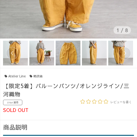
1
/
8
Atelier Line
柿渋染
【限定5着】バルーンパンツ/オレンジライン/三
河織物
レビューを書く
231pt 獲得
SOLD OUT
商品説明