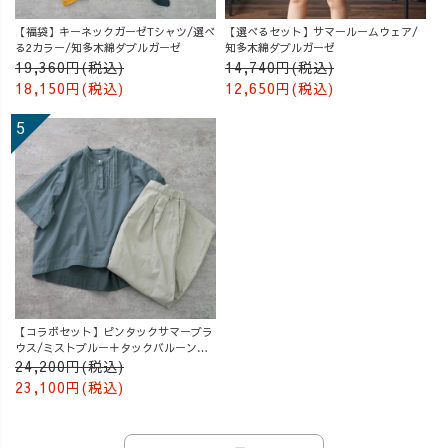
【福袋】キーネックガーゼTシャツ/選べ
【選べるセット】サマールームウェア/
る2カラー/知多木綿ダブルガーゼ
知多木綿ダブルガーゼ
19,360円(税込)
14,740円(税込)
18,150円(税込)
12,650円(税込)
【コラボセット】ピンタックサマーブラ
ウス/ミストブルー＋タックバルーンパ
ンツ/グレージュ
24,200円(税込)
23,100円(税込)