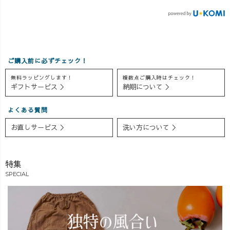
て選べます◎）
なし・完全限定
め方なので、 い
作れる量に限り
生産 ☑ 大胆×繊
くつもの工程を
があり、今まで
細な染め柄は1点
重ねながら、じ
の変わり染めシ
ずつ異なる特別
っくりと仕上げ
リーズの実績で
感 ☑ ウエスト総
ていきます。
ご購入前に必ずチェック！
は、販売開始後
ゴムで体型カバ
🌿 世界にひとつ
無料ラッピングします！
複数点ご購入時はチェック！
売り切れ続出で
ーも◎ ☑ 大人の
だけの染め柄 👖
ギフトサービス ＞
納期について ＞
すので、 「こ
「ゆるキレイ」
体型を選ばない
れ、絶対欲し
シルエット 毎回
ゆるキレイなシ
よくある質問
い…！」 そう思
「買えなかっ
ルエット 💌 作り
ったその時が、
た…」の声が続
手の想いがぎゅ
お直しサービス ＞
洗い方について ＞
勝負になってし
出する人気シリ
っと詰まった1本
まっています🔥
ーズ。 今回は各
お時間をいた
✔︎ 大胆で繊細な
デザインわずか5
だきますが、 そ
特集
染めの表現 ✔︎ ウ
着のみ！ しかも
の分、届いたと
SPECIAL
エストは総ゴ
ご注文後に、社
きのときめきは
ム、体型カバー
長が1本ずつ染め
倍増です💓 どう
＆楽ちん！ ✔︎ 大
上げます🎨 👀 今
か、首を長〜く
人のゆるっと感
しか出会えな
長〜〜〜くして
と、品のよさを
い、あなただけ
お待ちください