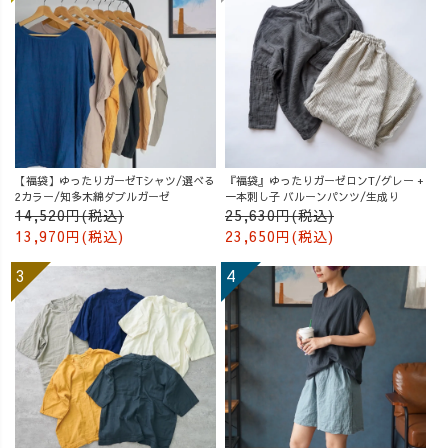
【福袋】ゆったりガーゼTシャツ/選べる
『福袋』ゆったりガーゼロンT/グレー +
2カラー/知多木綿ダブルガーゼ
一本刺し子 バルーンパンツ/生成り
14,520円(税込)
25,630円(税込)
13,970円(税込)
23,650円(税込)