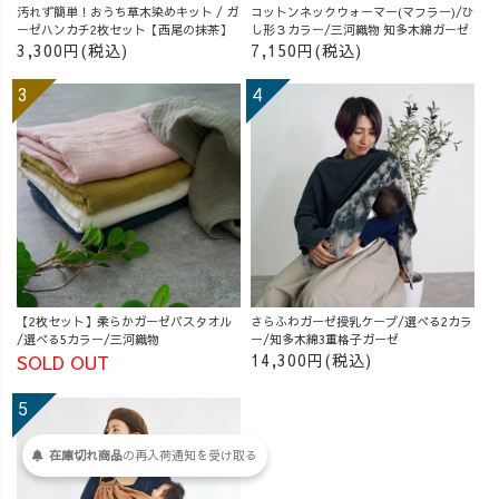
汚れず簡単！おうち草木染めキット / ガ
コットンネックウォーマー(マフラー)/ひ
ーゼハンカチ2枚セット【西尾の抹茶】
し形３カラー/三河織物 知多木綿ガーゼ
3,300円(税込)
7,150円(税込)
【2枚セット】柔らかガーゼバスタオル
さらふわガーゼ授乳ケープ/選べる2カラ
/選べる5カラー/三河織物
ー/知多木綿3重格子ガーゼ
14,300円(税込)
SOLD OUT
在庫切れ商品
の
再入荷
通知を
受け取る