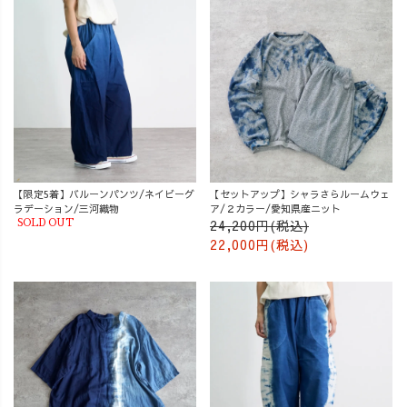
【限定5着】バルーンパンツ/ネイビーグ
【セットアップ】シャラさらルームウェ
ラデーション/三河織物
ア/２カラー/愛知県産ニット
24,200円(税込)
SOLD OUT
22,000円(税込)