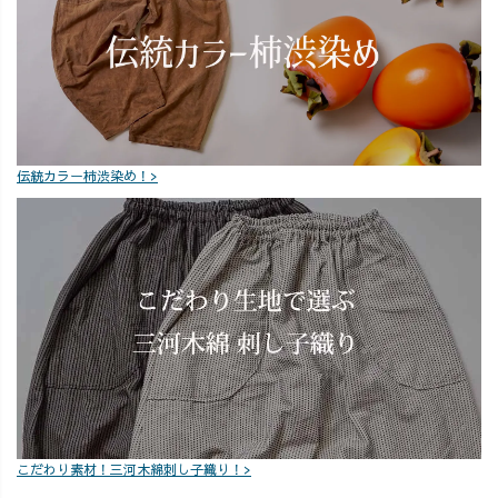
両立できる奇跡
のバルーンパン
🦒
のパンツ “リピ
ツ。 迷ってる時
#UZUiRO #草木
買い率No.1”大人
間はありませ
染め #藍染
気パンツが、 限
ん…！ また、
定デザインで登
UZUiROのおう
場します。 ＼他
ち草木染めキッ
にはない価値あ
トも販売開始✨
伝統カラー柿渋染め！>
る1点もの／ た
西尾の抹茶🍵を
くさんは作れな
使った、オリジ
いけど、気に入
ナル簡単キット
ってくださるあ
を、ぜひおうち
なただけのバル
で楽しんでみて
ーンパンツをぜ
はいかがでしょ
ひ。 ⏰数量に限
うか？😊✨ 📍
りあり。売り切
詳細・購入はプ
れ必須です。 気
ロフィールリン
になる方は、販
クから #UZUiRO
売開始と同時に
#限定品 #西尾の
チェックを！ 📍
抹茶
こだわり素材！三河木綿刺し子織り！>
プロフィールの