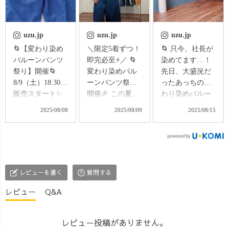
uzu.jp
uzu.jp
uzu.jp
🌀【変わり染め
＼限定5着ずつ！
🌀 只今、社長が
バルーンパンツ
即完必至⚡️／ 🌀
染めてます…！
祭り】開催🌀
変わり染めバル
先日、大盛況だ
8/9（土）18:30〜
ーンパンツ祭り
ったあっちの変
販売スタート✨
開催🎉 この夏、
わり染めバルー
直前17:30からの
ついに解禁！ リ
ンパンツ、 先日
2025/08/08
2025/08/09
2025/08/15
インスタライブ
ピ率No.1のバル
より、少しずつ
で詳細を説明し
ーンパンツが、
製作がスタート
ます！ ▶ 限定：
"染め”の特別仕
しています✨
各デザインたっ
様で登場します
UZUiROの
た【5着】 ▶ 全9
✨ 🗓 販売開始
変わり染めシリ
レビューを書く
質問する
デザイン、どれ
8/9（土）18:30〜
ーズは、 ご注文
も1点ずつ手作業
🎨 全9デザイン ×
をいただいてか
レビュー
Q&A
の特別な染め ▶
選べる3サイズ
ら1本ずつ染める
今回はS・M・L
（S・M・L） 💰
受注生産。 しか
の3サイズ展開
22,000〜25,300円
も、柄付けから
レビュー投稿がありません。
（身長に合わせ
（税込） 🚫 再販
始まる特別な染