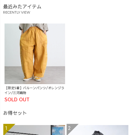
オンラインショ
最近みたアイテム
ップより
RECENTLY VIEW
#UZUiRO #バル
ーンパンツ #数
量限定 #柿渋染
め #草木染めパ
ンツ #三河発ブ
ランド
【限定5着】バルーンパンツ/オレンジラ
イン/三河織物
SOLD OUT
お得セット