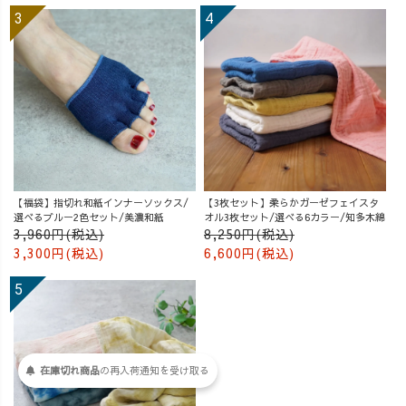
【福袋】指切れ和紙インナーソックス/
【3枚セット】柔らかガーゼフェイスタ
選べるブルー2色セット/美濃和紙
オル3枚セット/選べる6カラー/知多木綿
3,960円(税込)
8,250円(税込)
3,300円(税込)
6,600円(税込)
在庫切れ商品
の
再入荷
通知を
受け取る