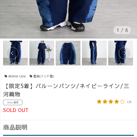
1
/
8
Atelier Line
藍染(インド藍)
【限定5着】バルーンパンツ/ネイビーライン/三
河織物
1件
247pt 獲得
SOLD OUT
商品説明