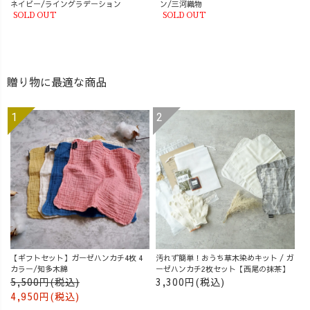
ネイビー/ライングラデーション
ン/三河織物
SOLD OUT
SOLD OUT
贈り物に最適な商品
【ギフトセット】ガーゼハンカチ4枚 4
汚れず簡単！おうち草木染めキット / ガ
カラー/知多木綿
ーゼハンカチ2枚セット【西尾の抹茶】
5,500円(税込)
3,300円(税込)
4,950円(税込)