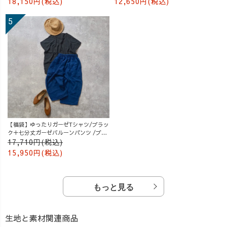
18,150円(税込)
12,650円(税込)
【福袋】ゆったりガーゼTシャツ/ブラッ
ク＋七分丈ガーゼバルーンパンツ /ブル
ー
17,710円(税込)
15,950円(税込)
もっと見る
生地と素材関連商品