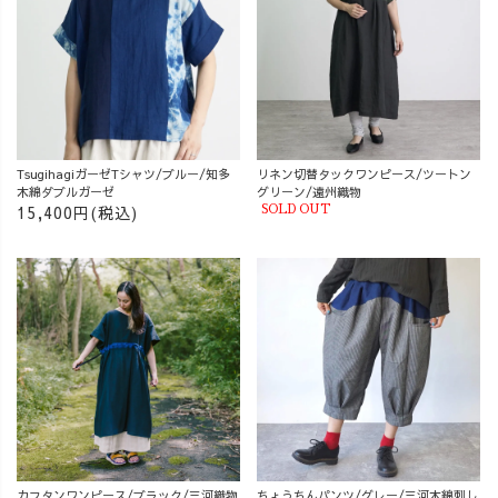
TsugihagiガーゼTシャツ/ブルー/知多
リネン切替タックワンピース/ツートン
木綿ダブルガーゼ
グリーン/遠州織物
15,400円(税込)
SOLD OUT
カフタンワンピース/ブラック/三河織物
ちょうちんパンツ/グレー/三河木綿刺し