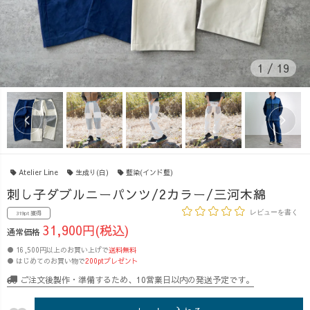
1
/
19
Atelier Line
生成り(白)
藍染(インド藍)
刺し子ダブルニーパンツ/2カラー/三河木綿
レビューを書く
319pt 獲得
31,900円(税込)
通常価格
● 16,500円以上のお買い上げで
送料無料
● はじめてのお買い物で
200ptプレゼント
ご注文後製作・準備するため、10営業日以内の発送予定です。