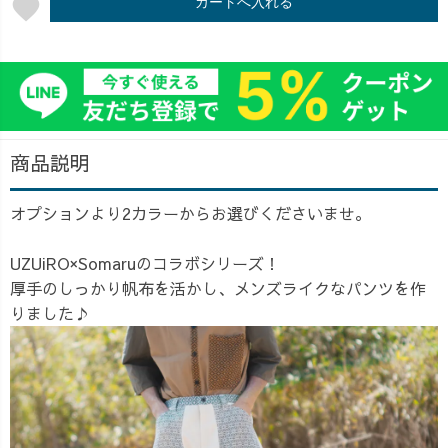
favorite
カートへ入れる
商品説明
オプションより2カラーからお選びくださいませ。
UZUiRO×Somaruのコラボシリーズ！
厚手のしっかり帆布を活かし、メンズライクなパンツを作
りました♪