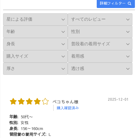
コーデ #アラフ
松産の遠州織物
い。』 新規事業
詳細フィルター
ォーコーデ #50
を使用。 カット
の為にと、海外
代コーデ #草木
ジャガードとい
視察へも行きた
染め #藍染
う織り方でドッ
いと前々から話
ト柄を表現して
題にはあがるも
います♪ 人気
のの、私と社長2
のため、在庫数
人が長期で店を
が減り数に限り
あけるのは、開
がございます💦
業後初なので
気になる方はお
は？！😱💦 正
早めにどうぞ🤗
直、去年までの
✨
私なら、1日欠勤
#uzuirocode #夏
すら恐怖でし
コーデ #カット
た。 『絶対無
ジャガード #遠
理！😱💦店はど
2025-12-01
ペコちゃん様
州織物 #アラサ
うするの？！迷
購入確認済み
ーコーデ #アラ
惑かけちゃう
年齢:
50代〜
フォーファッシ
し、私が抜けた
性別:
女性
ョン #妊婦コー
ら絶対に回らな
身長:
156～160cm
デ #UVケア #西
い💦』 しか
普段着の着用サイズ:
L
尾の抹茶 #藍染 #
し、今は違