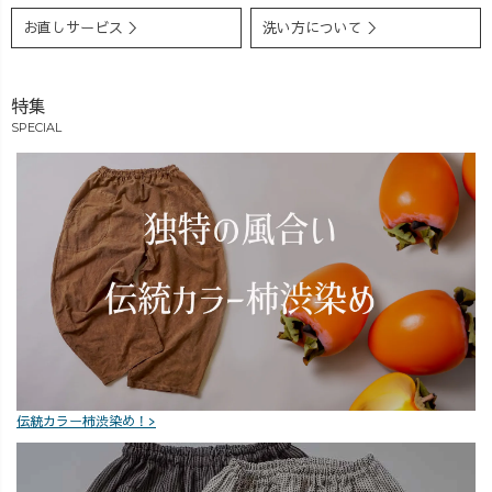
元に、さらに楽
お直しサービス ＞
洗い方について ＞
しいことをやっ
ていきます♪ (や
はり、いつも通
り脳内ではばっ
特集
ちり仕事してま
SPECIAL
す🤣🤣) 人間
は、知恵を使う
事ができるから
こそ、やはり自
由に思考する時
間は、とても大
切ですね。 日々
の忙殺されてし
まう日常では、
なかなか味わえ
ない、ありがた
く素晴らしい時
伝統カラー柿渋染め！>
間をいただいて
います。 スタッ
フの皆さん、本