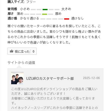
購入サイズ:
フリー
柿渋染め
う！！✨ 本当に
着用感
小さめ
大きめ
頼りになる、や
厚さ
薄め
厚め
る気しかない心
透け感
かなり透ける
透けなし
強ーいスタッフ
襟ぐりの開いたセーターの中に着るものを探していたところ、こ
さんばかり！🥹
ちらの商品に出会いました。首のシワも隠せるし程よい厚みがあ
❤️ 「きっと、今
るのでこれからの季節にも活躍しそうです！肌触りもとても良く
のスタッフの皆
伸びもいいので色違いが欲しくなりました。
が上手く回して
くれるから、こ
役に立った
0
こは思い切って
甘えてみよ
サイトからの返信
う。」 と、しゃ
ちょに背中を押
され、散々悩ん
UZUiROカスタマーサポート部
2025-12-06
だけれど、ドキ
ドキしながら
この度はUZUiRO公式オンラインショップの商品をご購入い
も、思い切って
ただき、誠にありがとうございます！
お店をお願いし
お客様にご満足いただけたようで大変嬉しく思っておりま
す。
ました。 みんな
ハイネックノースリーブがこれからの季節に活躍できるとの
からの提案や報