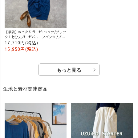
【福袋】ゆったりガーゼTシャツ/ブラッ
ク＋七分丈ガーゼバルーンパンツ /ブル
ー
17,710円(税込)
15,950円(税込)
もっと見る
生地と素材関連商品