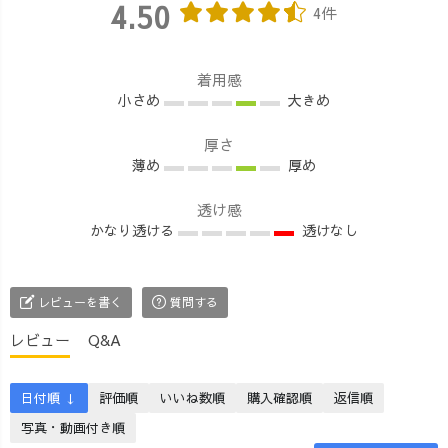
4.50
4件
ったスカートパ
肌への労りを考
でかまってあげ
ンツに、夏バー
えると、なかな
られない〜💦
ジョンのさわや
か外出に気乗り
と、母業と仕事
着用感
かスカートパン
しない、なんて
(UZUiRO+さかな
小さめ
大きめ
ツもリリース🤭
ことありません
広場)の両立に悩
❤️ どちらも要チ
か？😅 そんな
む日々。 そんな
厚さ
ェックですよー
時でも、おしゃ
中、小3息子のだ
薄め
厚め
✨ 【ご紹介ア
れでかわいくUV
るまくん。
イテム】 ①ハイ
ケアできて、気
「おいら、ママ
透け感
ネックノースリ
軽にささっと羽
と飛行機に乗り
かなり透ける
透けなし
ーブ/5カラー ②
織れる、そんな
たい✈️」 息子
さわやかスカー
アイテムできま
と一緒に乗った
トパンツ/3カラ
した🤗✨ ただの
飛行機は、だる
ー UZUiROクリ
プレーンなシア
まっち生後半年
レビューを書く
質問する
エーターshio
ーシャツとは、
のUZUiRO開業
レビュー
Q&A
#uzuirocode #夏
一味違う♪ さり
以来。 『確か
コーデ #ノース
げないドットで
に、そうだな
リーブニット #
女性らしさ💯な
ぁ。他の3人は、
日付順 ↓
評価順
いいね数順
購入確認順
返信順
ノースリーブコ
羽織です🌿 生地
飛行機✈️すら乗
写真・動画付き順
ーデ #アラサー
には、静岡県浜
ったことがな