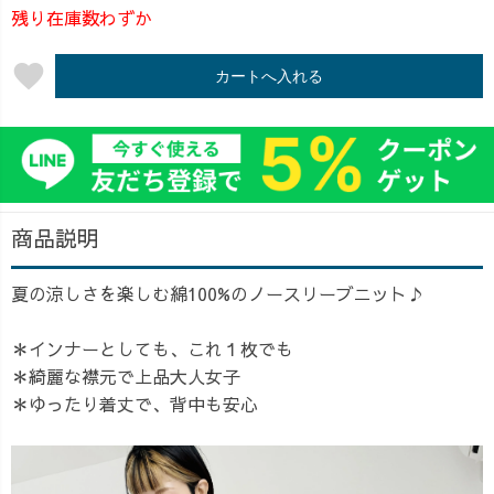
残り在庫数わずか
favorite
カートへ入れる
商品説明
夏の涼しさを楽しむ綿100%のノースリーブニット♪
＊インナーとしても、これ１枚でも
＊綺麗な襟元で上品大人女子
＊ゆったり着丈で、背中も安心