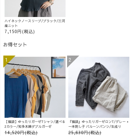
ってお仕事やり
ますよ〜😆🌴✨
皆様、どうぞよ
ハイネックノースリーブ/ブラック/三河
ろしくお願いし
産ニット
ます♪ それにし
7,150円(税込)
ても、グアムは
日本語が多くて
お得セット
海外感が全然な
い🤣 そして、
『これが噂の物
価高』状態。 2L
の水1000円は、
高すぎるよ〜😂
😂😂(笑)
#guamtrip #有給
休暇 #4人のママ
#ワーママの日常
#物価高騰
【福袋】ゆったりガーゼTシャツ/選べる
『福袋』ゆったりガーゼロンT/グレー +
2カラー/知多木綿ダブルガーゼ
一本刺し子 バルーンパンツ/生成り
14,520円(税込)
25,630円(税込)