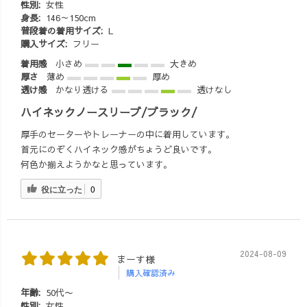
性別:
女性
『色々上手くで
身長:
146～150cm
きないからこ
普段着の着用サイズ:
L
そ、みんなに迷
購入サイズ:
フリー
惑かけたくない
着用感
小さめ
大きめ
💦』 が先行し
厚さ
薄め
厚め
て、ネットが繋
透け感
かなり透ける
透けなし
がるととにかく
ハイネックノースリーブ/ブラック/
PCやスマホで仕
事をし出しま
厚手のセーターやトレーナーの中に着用しています。
す。(笑) だか
首元にのぞくハイネック感がちょうど良いです。
ら、今回の旅は
何色か揃えようかなと思っています。
日本のみんなの
役に立った
0
ことが心配にな
って、手につか
なくなるので日
中はWi-Fi🛜
OFF！ 通信を取
2024-08-09
まーす様
り上げられまし
購入確認済み
た😂(笑) 久し
年齢:
50代〜
ぶりに、ゆっく
性別:
女性