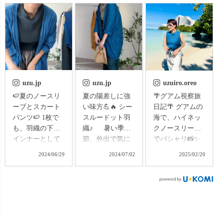
uzu.jp
uzu.jp
uzuiro.oreo
🍉夏のノースリ
夏の陽差しに強
🌴グアム視察旅
ーブとスカート
い味方💪🔥 シー
日記🌴 グアムの
パンツ🍉 1枚で
スルードット羽
海で、ハイネッ
も、羽織の下に
織♪ 暑い季
クノースリーブ
インナーとして
節、外出で気に
でパシャリ📸✨
も着られる着心
なるのが紫外
定休日も、1
2024/06/29
2024/07/02
2025/02/20
地抜群なハイネ
線。 「肌黒くな
日仕事が多い
ックノースリー
るのがな〜
日々。 やること
ブが販売START♪
🤦🏾‍♀️」 「シミに
が多すぎて、や
UZUiROクリ
なったらどうし
りたい事も多す
エーターshioさん
よう...🥶」 など
ぎて、なかなか
の、秋冬人気だ
など、繊細なお
子ども達に全力