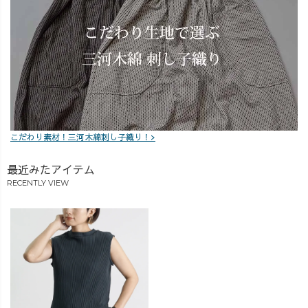
当に本当にあり
がとうございま
す😆❤️ お礼に、
お土産では【と
にかくひたすら
に、チョコ🍫】
とのことなの
で、しこたま買
って帰らねば🤭
こだわり素材！三河木綿刺し子織り！>
✨ 帰宅は、土
曜日夕方✈️
最近みたアイテム
17:00〜のインス
RECENTLY VIEW
タライブには、
なんとか間に合
うかな？🤭 大変
恐縮ですが、も
う少しお休み
し、帰国後はさ
らにパワーアッ
プして、張り切