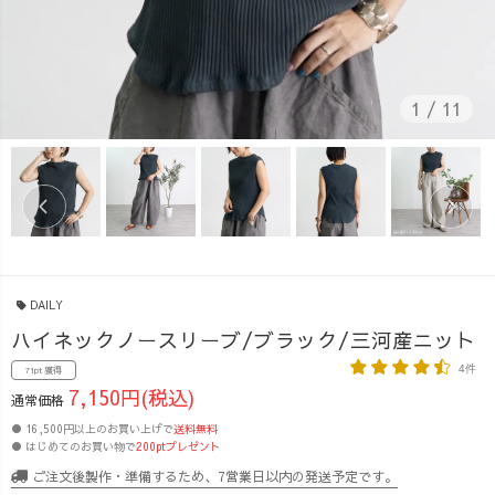
1
/
11
DAILY
ハイネックノースリーブ/ブラック/三河産ニット
4件
71pt 獲得
7,150円(税込)
通常価格
● 16,500円以上のお買い上げで
送料無料
● はじめてのお買い物で
200ptプレゼント
ご注文後製作・準備するため、7営業日以内の発送予定です。