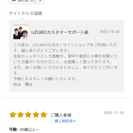
ンコツなので、
「あれやってあ
サイトからの返信
るかな？🤔」
「お客様から連
絡きてないか
UZUiROカスタマーサポート部
2025-10-24
な？？」 「あ、
あれやり忘れて
この度は、UZUiRO公式オンラインショップをご利用いただ
たから、伝えな
き、誠にありがとうございます。
きゃ！😨」 「こ
生地のしっかりとした感触や、背中や首回りの寒さ対策につ
んなご連絡いた
いてお喜びいただけたこと、大変嬉しく思っております。
だいているか
また、長くお使いいただけるとのこと、ありがとうございま
す。
ら、抜けないよ
今後ともよろしくお願いいたします。
うにしないと
担当 糟谷
😖」 「やばい！
来週提出の企画
書つくってな
い！😱」 「SNS
の投稿UPやらな
2024-11-20
ご購入者様
きゃ！！💦」 頭
購入確認済み
の中は、常にこ
年齢:
60歳以上〜
んな感じで。