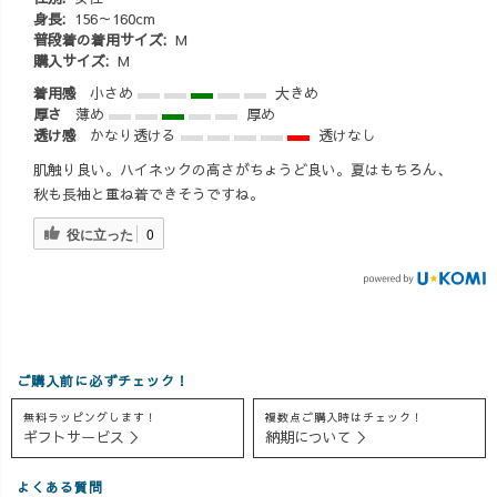
り思考を使う時
身長:
156～160cm
間ができて、
普段着の着用サイズ:
M
購入サイズ:
M
『あ！こんな企
画やったら、絶
着用感
小さめ
大きめ
対に面白いだろ
厚さ
薄め
厚め
うな！』 『これ
透け感
かなり透ける
透けなし
店に取り入れた
肌触り良い。ハイネックの高さがちょうど良い。夏はもちろん、
ら、絶対良
秋も長袖と重ね着できそうですね。
い！』 と、思考
の幅を広げるこ
役に立った
0
とができていま
す😊✨
UZUiROとして
も、西尾市の観
光業として、さ
かな広場を盛り
ご購入前に必ずチェック！
上げる為にも、
無料ラッピングします！
複数点ご購入時はチェック！
すごく刺激をも
ギフトサービス ＞
納期について ＞
らいこのインス
ピレーションを
よくある質問