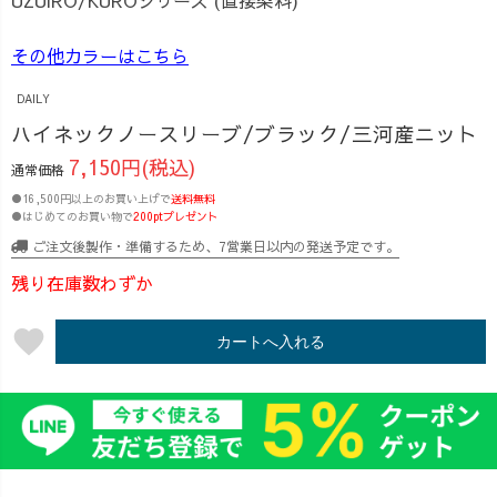
UZUiRO/KUROシリーズ (直接染料)
その他カラーはこちら
DAILY
ハイネックノースリーブ/ブラック/三河産ニット
7,150円(税込)
通常価格
●16,500円以上のお買い上げで
送料無料
●はじめてのお買い物で
200ptプレゼント
ご注文後製作・準備するため、7営業日以内の発送予定です。
残り在庫数わずか
favorite
カートへ入れる