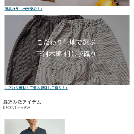
伝統カラー柿渋染め！>
こだわり素材！三河木綿刺し子織り！>
最近みたアイテム
RECENTLY VIEW