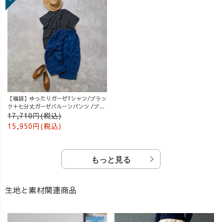
【福袋】ゆったりガーゼTシャツ/ブラッ
ク＋七分丈ガーゼバルーンパンツ /ブル
ー
17,710円(税込)
15,950円(税込)
もっと見る
生地と素材関連商品