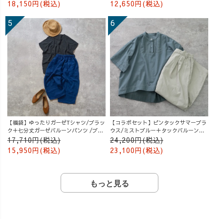
18,150円(税込)
12,650円(税込)
【福袋】ゆったりガーゼTシャツ/ブラッ
【コラボセット】ピンタックサマーブラ
ク＋七分丈ガーゼバルーンパンツ /ブル
ウス/ミストブルー＋タックバルーンパ
ー
ンツ/グレージュ
17,710円(税込)
24,200円(税込)
15,950円(税込)
23,100円(税込)
もっと見る