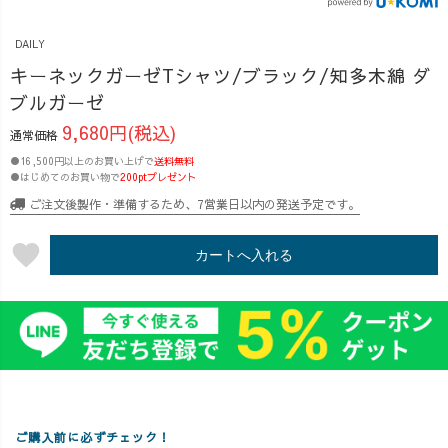
こんな服がほし
がとうございま
またまたやっち
い」 「自分だけ
す☺️ このたび、
ゃいました🎨✨
DAILY
の1着をつくりた
2025年UZUiRO
🌀あっちの変
い」 そんなご要
レビュー大賞の
わり染めシリー
キーネックガーゼTシャツ/ブラック/知多木綿 ダ
望にお応えしま
受賞者が決定し
ズ🌀 ・ビッグシ
ブルガーゼ
す◎ （※別途カ
ました！✨ 選ば
ルエットTシャ
9,680円(税込)
通常価格
スタム料金がか
れたのは、思わ
ツ 8枚限定 ・
かります） 今
ずうなずいてし
キーネックガー
●16,500円以上のお買い上げで
送料無料
●はじめてのお買い物で
200ptプレゼント
回はなんと、一
まうほど共感い
ゼTシャツ 3枚
色町の人気焼き
っぱいの素敵な
限定 そして今
ご注文後製作・準備するため、7営業日以内の発送予定です。
鳥店「焼鷄池」
ご投稿👏 → 詳し
回はなんと… ブ
さんから、 焼き
くは前回投稿内
ランドマネージ
favorite
カートへ入れる
鳥を焼く時に着
容をご覧くださ
ャーOREOお手
る“こだわり上下
い♪ @uzu.jp そし
製の 🌈幻のハイ
セットアップ”の
て… ＼ メンズラ
ネックノースリ
ご依頼が！😍
イン、ついに始
ーブ／ツートン
@yaku.toriike ず
動⁉ ／ ▶︎ vol.1
ブルー 限定5枚
っと行きたかっ
あっち（社長）
🟣パープルのバ
た鷄池さんに社
による「変わり
ルーンタックガ
長と飲みに行っ
染め」シリーズ
ーゼTシャツ 限
ご購入前に必ずチェック！
たところ、 店主
キーネックガー
定5枚 などな