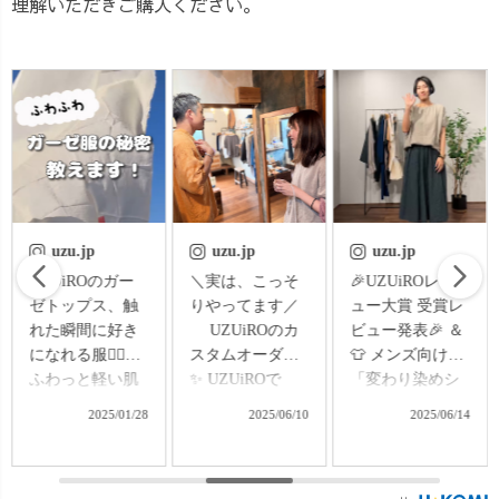
理解いただきご購入ください。
uzu.jp
uzu.jp
uzu.jp
＼実は、こっそ
🎉UZUiROレビ
🔥人気シリーズ
りやってます／
ュー大賞 受賞レ
再び🔥 ＼変わり
UZUiROのカ
ビュー発表🎉 ＆
染め for Men’s
スタムオーダー
👕 メンズ向け
vol.2／ 「買い
✨ UZUiROで
「変わり染めシ
そびれた〜！」
は、店頭限定で
リーズ」vol.1発
「また作って欲
2025/06/10
2025/06/14
2025/06/21
カスタムオーダ
売開始！ いつ
しい！」 そんな
ーも受付中！
も心あたたまる
お声に応えて…
「この生地で、
レビューをあり
社長あっちが、