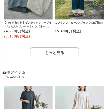
【コラボセット】ピンタックサマーブラ
カフタンワンピース/ブラック/三河織物
ウス/ミストブルー＋タックバルーンパ
ンツ/グレージュ
24,200円(税込)
15,400円(税込)
23,100円(税込)
もっと見る
新作アイテム
NEW ARRIVALS