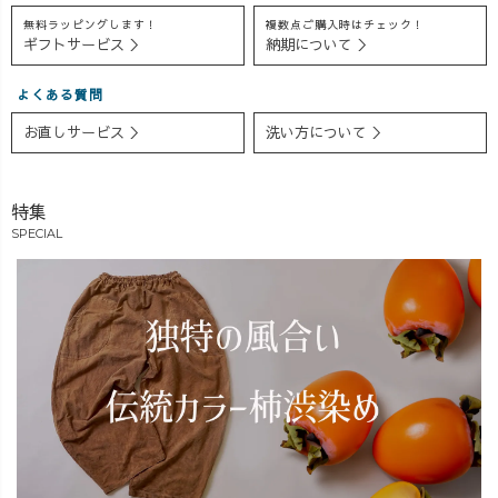
ご夫婦が
ゼTシャツが数量
ど、 熱烈なご要
無料ラッピングします！
複数点ご購入時はチェック！
ギフトサービス ＞
納期について ＞
UZUiROをご存
限定で登場！ ⬛︎
望にお応えして
じで大盛り上が
ブラック：5着
再登場中！！👀
り！😍❤️ 後日
🟦 ブルー：5着
すべて1点ず
よくある質問
お店にも来てく
草木染めでは
つ手染め・手づ
お直しサービス ＞
洗い方について ＞
ださり、新作と
出せない、絶妙
くりのため、完
組み合わせたオ
なニュアンスカ
全限定販売です
ーダーをその場
ラー。 「一点も
⚠️ 「気になっ
特集
でご決定✨ お
の」が好きな方
てたけど買えな
SPECIAL
客様の想いに寄
におすすめです
かった！」 「今
り添いながら、1
✨ サイズは男女
度こそゲットし
着ずつおつくり
兼用◎ 気になる
たい！」 そんな
しています。 気
方はお早めに！
あなたはお早め
になる方は、ぜ
#UZUiRO #
にどうぞ！
ひ店頭でご相談
大人カジュアル
#UZUiRO #メン
くださいね＾＾
ウェア #一点も
ズコーデ #ユニ
#オーダーメ
の #夫婦コーデ
セックスファッ
イド #UZUiRO
ション #限定シ
リーズ #藍染