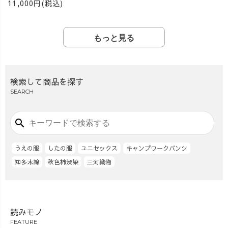
11,000円(税込)
もっと見る
検索して商品を探す
SEARCH
search
うえの服
したの服
ユニセックス
キャンプワークパンツ
知多木綿
秋色柿渋染
三河織物
読みモノ
FEATURE