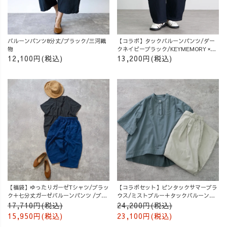
バルーンパンツ8分丈/ブラック/三河織
【コラボ】タックバルーンパンツ/ダー
物
クネイビーブラック/KEYMEMORY ×
UZUiRO
12,100円(税込)
13,200円(税込)
【福袋】ゆったりガーゼTシャツ/ブラッ
【コラボセット】ピンタックサマーブラ
ク＋七分丈ガーゼバルーンパンツ /ブル
ウス/ミストブルー＋タックバルーンパ
ー
ンツ/グレージュ
17,710円(税込)
24,200円(税込)
15,950円(税込)
23,100円(税込)