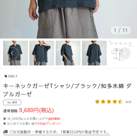
1
/
11
DAILY
キーネックガーゼTシャツ/ブラック/知多木綿 ダ
ブルガーゼ
38件
96pt 獲得
9,680円(税込)
通常価格
● 16,500円以上のお買い上げで
送料無料
● はじめてのお買い物で
200ptプレゼント
ご注文後製作・準備するため、7営業日以内の発送予定です。