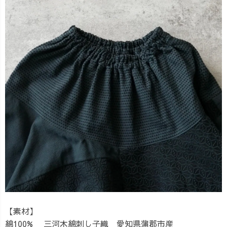
【素材】
綿100% 三河木綿刺し子織 愛知県蒲郡市産