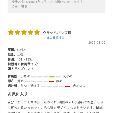
今後ともUZUiROをよろしくお願いいたします！
担当 糟谷
ウラヤハボウズ様
購入確認済み
2025-09-28
年齢:
40代〜
性別:
女性
身長:
151～155cm
普段着の着用サイズ:
L
購入サイズ:
フリー
着用感
小さめ
大きめ
厚さ
薄め
厚め
透け感
かなり透ける
透けなし
お気に入り
自分にとってお高めだったので1年間悩みました(笑)でも思いっき
て買って良かったです。色も質もデザインも文句ナシです。職場