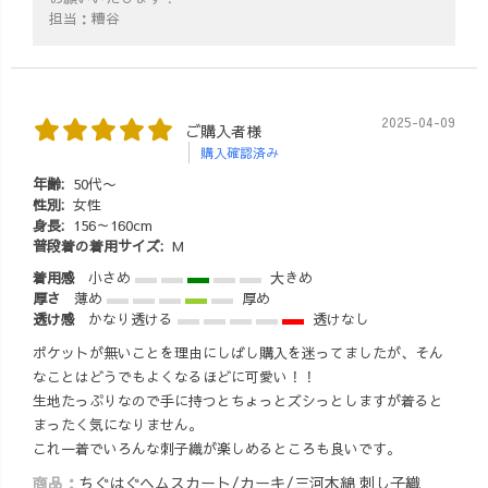
担当：糟谷
2025-04-09
ご購入者様
購入確認済み
年齢:
50代〜
性別:
女性
身長:
156～160cm
普段着の着用サイズ:
M
着用感
小さめ
大きめ
厚さ
薄め
厚め
透け感
かなり透ける
透けなし
ポケットが無いことを理由にしばし購入を迷ってましたが、そん
なことはどうでもよくなるほどに可愛い！！
生地たっぷりなので手に持つとちょっとズシっとしますが着ると
まったく気になりません。
これ一着でいろんな刺子織が楽しめるところも良いです。
商品：
ちぐはぐヘムスカート/カーキ/三河木綿 刺し子織