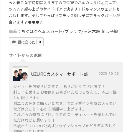
っと着こなす時期に入りますのでOREOさんのように足元はブー
ツ☆☆☆編み上げやサイドゴアで決まり！ドルマンスウェットも
合わせます。そしてやっぱりブラック刺し子にブラックパールが
合いますよ●●●☆
商品：
ちぐはぐヘムスカート/ブラック/三河木綿 刺し子織
役に立った
0
サイトからの返信
UZUiROカスタマーサポート部
2025-10-06
レビューをお寄せいただき、ありがとうございます！
刺し子を愛するお客様にお喜びいただけるなんて、本当に嬉
しい限りです✨
お二つの色をご購入いただき、またデザインを気に入ってい
ただけたことに心から感謝申し上げます。
これからの季節にぜひ、全てのコーディネートを楽しんでい
ただければと思います！
今後ともUZUiRO公式オンラインショップをどうぞよろしく
お願いいたします！