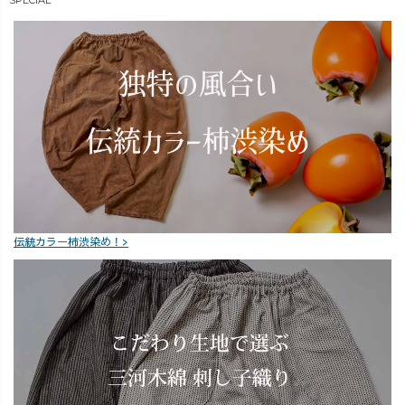
伝統カラー柿渋染め！>