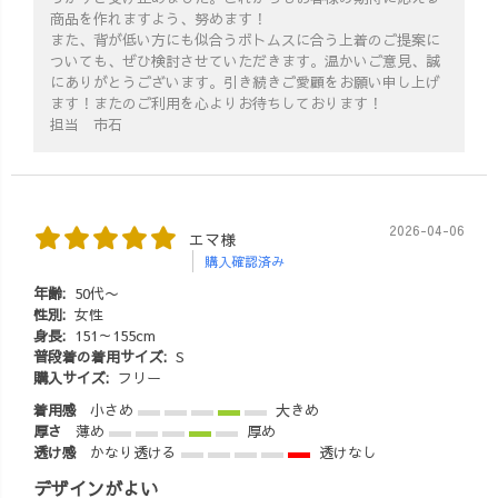
商品を作れますよう、努めます！
また、背が低い方にも似合うボトムスに合う上着のご提案に
ついても、ぜひ検討させていただきます。温かいご意見、誠
にありがとうございます。引き続きご愛顧をお願い申し上げ
ます！またのご利用を心よりお待ちしております！
担当 市石
2026-04-06
エマ様
購入確認済み
年齢:
50代〜
性別:
女性
身長:
151～155cm
普段着の着用サイズ:
S
購入サイズ:
フリー
着用感
小さめ
大きめ
厚さ
薄め
厚め
透け感
かなり透ける
透けなし
デザインがよい