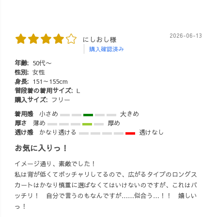
2026-06-13
にしおし様
購入確認済み
年齢:
50代〜
性別:
女性
身長:
151～155cm
普段着の着用サイズ:
L
購入サイズ:
フリー
着用感
小さめ
大きめ
厚さ
薄め
厚め
透け感
かなり透ける
透けなし
お気に入りっ！
イメージ通り、素敵でした！
私は背が低くてポッチャリしてるので、広がるタイプのロングス
カートはかなり慎重に選ばなくてはいけないのですが、これはバ
ッチリ！ 自分で言うのもなんですが……似合う…！！ 嬉しい
っ！