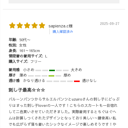
2025-09-27
sapienza.c様
購入確認済み
年齢:
50代〜
性別:
女性
身長:
161～165cm
普段着の着用サイズ:
L
購入サイズ:
フリー
着用感
小さめ
大きめ
厚さ
薄め
厚め
透け感
かなり透ける
透けなし
刺し子最高☆☆☆
バルーンパンツからサルエルパンツとuzuiroさんの刺し子にどっぷ
りはまった刺し子loverの一人です！こちらのスカートも一目惚れ
して二色買いさせていただきました。実際着用するとちぐはぐヘ
ムは計算しつくされたデザインとなっており美しい～腰骨高い私
でも広がらず落ち着いたシックなイメージで楽しめそうです！や