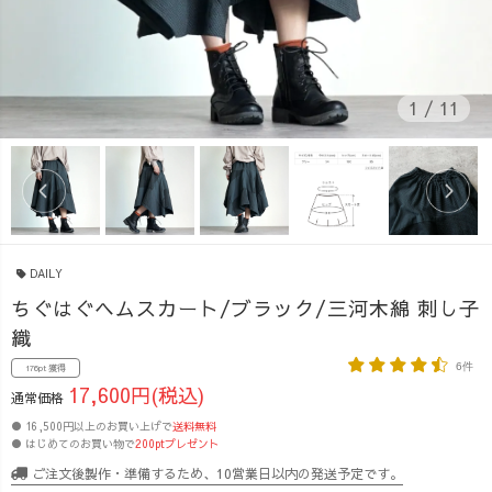
1
/
11
DAILY
ちぐはぐヘムスカート/ブラック/三河木綿 刺し子
織
6件
176pt 獲得
17,600円(税込)
通常価格
● 16,500円以上のお買い上げで
送料無料
● はじめてのお買い物で
200ptプレゼント
ご注文後製作・準備するため、10営業日以内の発送予定です。