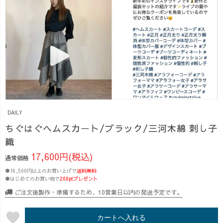
DAILY
ちぐはぐヘムスカート/ブラック/三河木綿 刺し子
織
17,600円(税込)
通常価格
●16,500円以上のお買い上げで
送料無料
●はじめてのお買い物で
200ptプレゼント
ご注文後製作・準備するため、10営業日以内の発送予定です。
favorite
カートへ入れる