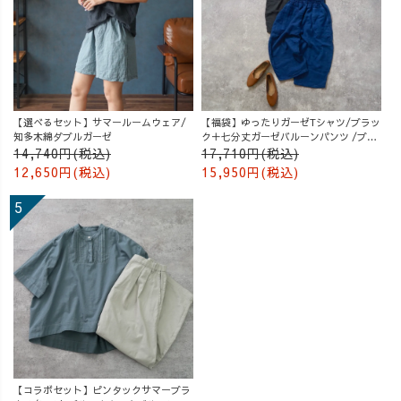
【選べるセット】サマールームウェア/
【福袋】ゆったりガーゼTシャツ/ブラッ
知多木綿ダブルガーゼ
ク＋七分丈ガーゼバルーンパンツ /ブル
ー
14,740円(税込)
17,710円(税込)
12,650円(税込)
15,950円(税込)
【コラボセット】ピンタックサマーブラ