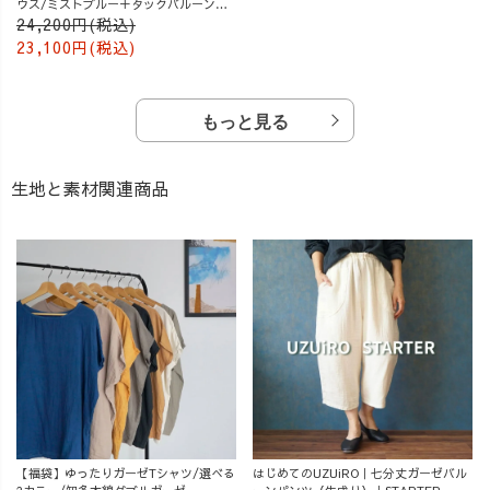
ウス/ミストブルー＋タックバルーンパ
ンツ/グレージュ
24,200円(税込)
23,100円(税込)
もっと見る
生地と素材関連商品
【福袋】ゆったりガーゼTシャツ/選べる
はじめてのUZUiRO｜七分丈ガーゼバル