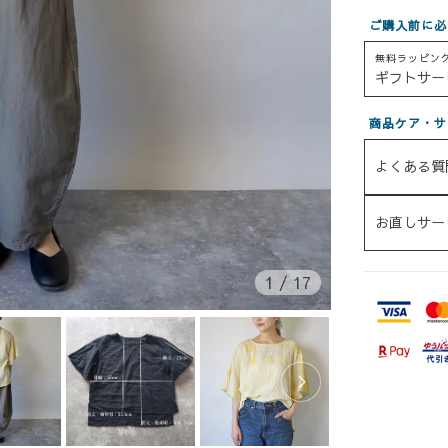
ご購入前に必
無料ラッピン
ギフトサー
商品ケア・サ
よくある質
お直しサー
1
/
17