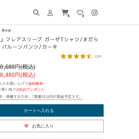
0
0
草木染
』フレアスリーブ ガーゼTシャツ/まだら
+ バルーンパンツ/カーキ
12件
20,680円(税込)
18,480円(税込)
円以上のお買い上げで
送料無料
お買い物で
200ptプレゼント
作・準備するため、7営業日以内の発送予定です。
カートへ入れる
favorite
お気に入り