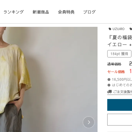
ランキング
新着商品
会員特典
ブログ
UZUiRO
『夏の福袋
イエロー 
184pt 獲得
通常価格
セール価格
● 16,500
● はじめての
ご注文後製