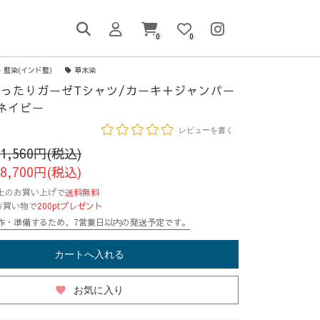
0
0
藍染(インド藍)
草木染
ったりガーゼTシャツ/カーキ＋ジャンパー
ネイビー
レビューを書く
21,560円(税込)
18,700円(税込)
円以上のお買い上げで
送料無料
お買い物で
200ptプレゼント
作・準備するため、7営業日以内の発送予定です。
カートへ入れる
favorite
お気に入り