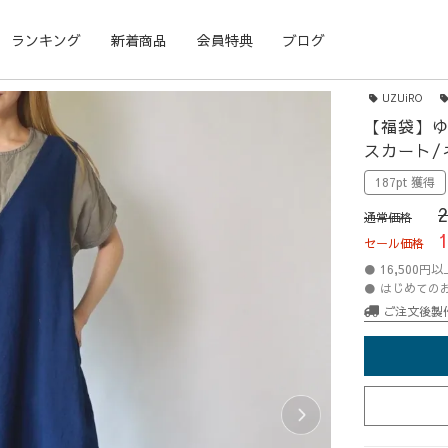
ランキング
新着商品
会員特典
ブログ
UZUiRO
【福袋】ゆ
スカート/
187pt 獲得
通常価格
セール価格
● 16,500
● はじめての
ご注文後製